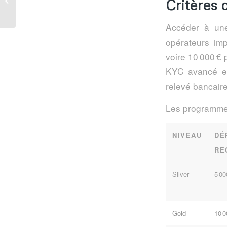
Critères 
free‑spin...
Accéder à une
opérateurs im
voire 10 000 € 
KYC avancé exi
relevé bancaire
Les programmes 
NIVEAU
DÉ
RE
Silver
5 00
Gold
10 0