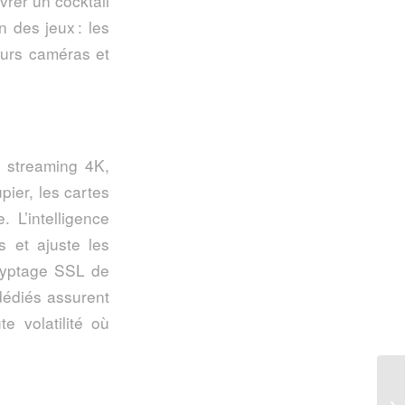
vrer un cocktail
 des jeux : les
eurs caméras et
e streaming 4K,
pier, les cartes
. L’intelligence
s et ajuste les
cryptage SSL de
dédiés assurent
e volatilité où
Vi
ca