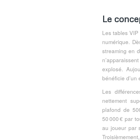
Le concep
Les tables VIP 
numérique. Dès
streaming en d
n’apparaissen
explosé. Aujou
bénéficie d’un 
Les différenc
nettement sup
plafond de 500
50 000 € par t
au joueur par 
Troisièmement,