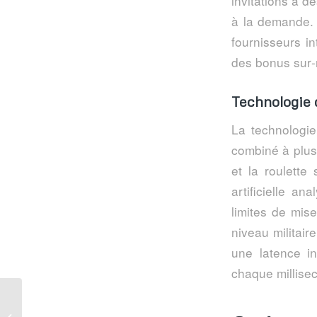
invitations à d
à la demande. 
fournisseurs i
des bonus sur‑
Technologie d
La technologie
combiné à plusi
et la roulette 
artificielle a
limites de mis
niveau militai
une latence in
chaque millise
HTML5 nei casinò online: come la
tecnologia avanzata trasforma i