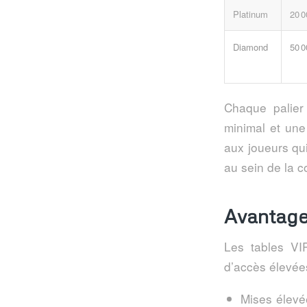
Platinum
20 0
Diamond
50 0
Chaque palier
minimal et une
aux joueurs qu
au sein de la 
Avantages
Les tables VIP
d’accès élevée
Mises élevée