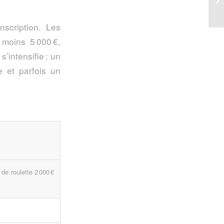
de
scription. Les
moins 5 000 €,
’intensifie : un
e et parfois un
e roulette 2 000 €