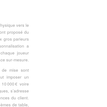
physique vers le
 ont proposé du
x gros parieurs
onnalisation a
ù chaque joueur
face sur‑mesure.
s de mise sont
eut imposer un
 10 000 € voire
gues, s’adresse
nces du client.
hèmes de table,