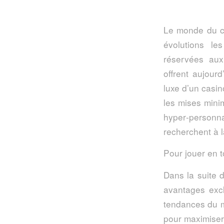
Le monde du ca
évolutions le
réservées aux 
offrent aujour
luxe d’un casin
les mises minim
hyper‑personn
recherchent à l
Pour jouer en t
Dans la suite d
avantages excl
tendances du m
pour maximiser 