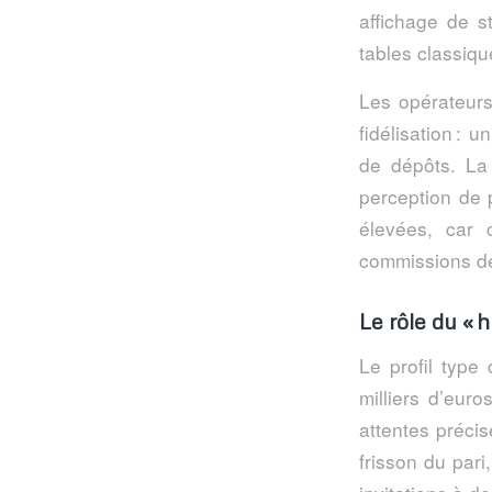
affichage de s
tables classiqu
Les opérateurs
fidélisation : 
de dépôts. La 
perception de p
élevées, car
commissions de
Le rôle du « 
Le profil type
milliers d’eur
attentes préci
frisson du pari