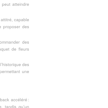
 peut atteindre
attitré, capable
de proposer des
 commander des
quet de fleurs
l’historique des
 permettant une
back accéléré :
, tandis qu’un