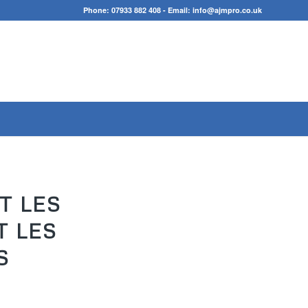
Phone:
07933 882 408
- Email:
info@ajmpro.co.uk
T LES
 LES
S