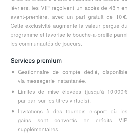
lévriers, les VIP reçoivent un accès de 48 h en
avant‑première, avec un pari gratuit de 10 €.
Cette exclusivité augmente la valeur perçue du
programme et favorise le bouche‑à‑oreille parmi
les communautés de joueurs.
Services premium
Gestionnaire de compte dédié, disponible
via messagerie instantanée.
Limites de mise élevées (jusqu’à 10 000 €
par pari sur les titres virtuels).
Invitations à des tournois e‑sport où les
gains sont convertis en crédits VIP
supplémentaires.