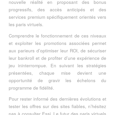
nouvelle réalité en proposant des bonus
progressifs, des accès anticipés et des
services premium spécifiquement orientés vers
les paris virtuels.
Comprendre le fonctionnement de ces niveaux
et exploiter les promotions associées permet
aux parieurs d’optimiser leur ROI, de sécuriser
leur bankroll et de profiter d’une expérience de
jeu ininterrompue. En suivant les stratégies
présentées, chaque mise devient une
opportunité de gravir les échelons du
programme de fidélité.
Pour rester informé des dernières évolutions et
tester les offres sur des sites fiables, n’hésitez
pas à consulter Essi. Le futur des paris virtuels