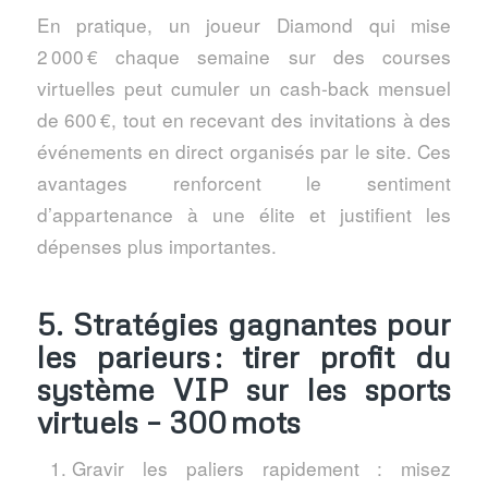
En pratique, un joueur Diamond qui mise
2 000 € chaque semaine sur des courses
virtuelles peut cumuler un cash‑back mensuel
de 600 €, tout en recevant des invitations à des
événements en direct organisés par le site. Ces
avantages renforcent le sentiment
d’appartenance à une élite et justifient les
dépenses plus importantes.
5. Stratégies gagnantes pour
les parieurs : tirer profit du
système VIP sur les sports
virtuels – 300 mots
Gravir les paliers rapidement : misez