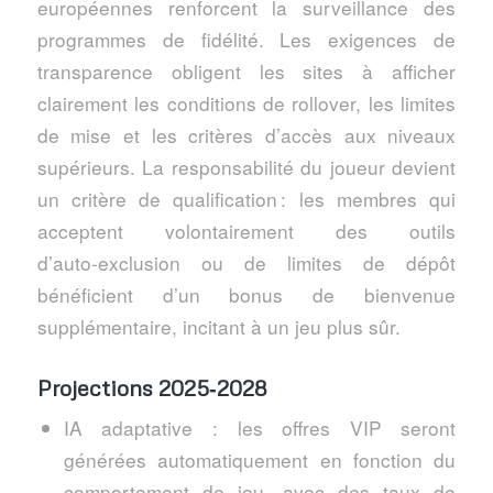
européennes renforcent la surveillance des
programmes de fidélité. Les exigences de
transparence obligent les sites à afficher
clairement les conditions de rollover, les limites
de mise et les critères d’accès aux niveaux
supérieurs. La responsabilité du joueur devient
un critère de qualification : les membres qui
acceptent volontairement des outils
d’auto‑exclusion ou de limites de dépôt
bénéficient d’un bonus de bienvenue
supplémentaire, incitant à un jeu plus sûr.
Projections 2025‑2028
IA adaptative : les offres VIP seront
générées automatiquement en fonction du
comportement de jeu, avec des taux de