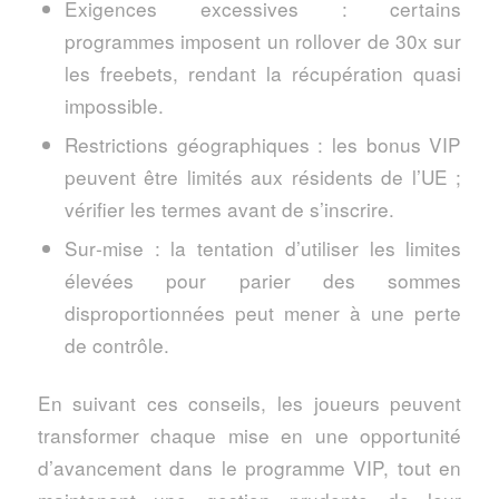
Exigences excessives : certains
programmes imposent un rollover de 30x sur
les freebets, rendant la récupération quasi
impossible.
Restrictions géographiques : les bonus VIP
peuvent être limités aux résidents de l’UE ;
vérifier les termes avant de s’inscrire.
Sur‑mise : la tentation d’utiliser les limites
élevées pour parier des sommes
disproportionnées peut mener à une perte
de contrôle.
En suivant ces conseils, les joueurs peuvent
transformer chaque mise en une opportunité
d’avancement dans le programme VIP, tout en