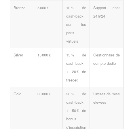
Bronze
5 000 €
10 % de
Support chat
cash‑back
24 h/24
sur les
paris
virtuels
Silver
15 000 €
15 % de
Gestionnaire de
cash‑back
compte dédié
+ 20 € de
freebet
Gold
30 000 €
20 % de
Limites de mise
cash‑back
élevées
+ 50 € de
bonus
d’inscription