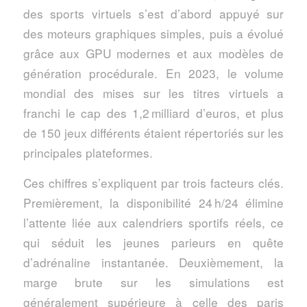
des sports virtuels s’est d’abord appuyé sur
des moteurs graphiques simples, puis a évolué
grâce aux GPU modernes et aux modèles de
génération procédurale. En 2023, le volume
mondial des mises sur les titres virtuels a
franchi le cap des 1,2 milliard d’euros, et plus
de 150 jeux différents étaient répertoriés sur les
principales plateformes.
Ces chiffres s’expliquent par trois facteurs clés.
Premièrement, la disponibilité 24 h/24 élimine
l’attente liée aux calendriers sportifs réels, ce
qui séduit les jeunes parieurs en quête
d’adrénaline instantanée. Deuxièmement, la
marge brute sur les simulations est
généralement supérieure à celle des paris