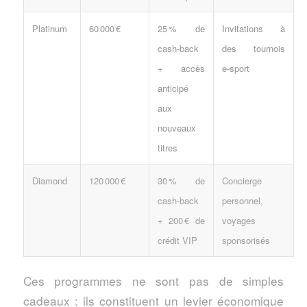
Platinum
60 000 €
25 % de
Invitations à
cash‑back
des tournois
+ accès
e‑sport
anticipé
aux
nouveaux
titres
Diamond
120 000 €
30 % de
Concierge
cash‑back
personnel,
+ 200 € de
voyages
crédit VIP
sponsorisés
Ces programmes ne sont pas de simples
cadeaux : ils constituent un levier économique