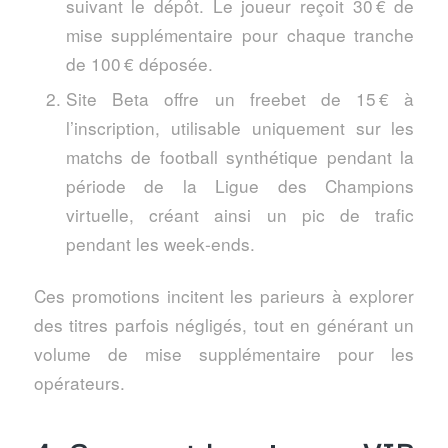
suivant le dépôt. Le joueur reçoit 30 € de
mise supplémentaire pour chaque tranche
de 100 € déposée.
Site Beta offre un freebet de 15 € à
l’inscription, utilisable uniquement sur les
matchs de football synthétique pendant la
période de la Ligue des Champions
virtuelle, créant ainsi un pic de trafic
pendant les week‑ends.
Ces promotions incitent les parieurs à explorer
des titres parfois négligés, tout en générant un
volume de mise supplémentaire pour les
opérateurs.