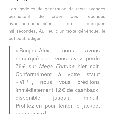
Les modèles de génération de texte avancés
permettent de créer des réponses
hyper‑personnalisées en quelques
millisecondes. Au lieu d’un texte générique, le
bot peut rédiger :
« Bonjour Alex, nous avons
remarqué que vous avez perdu
78 € sur
Mega Fortune
hier soir.
Conformément à votre statut
« VIP », nous vous créditons
immédiatement 12 € de cashback,
disponible jusqu’à minuit.
Profitez‑en pour tenter le jackpot
progressive ! »