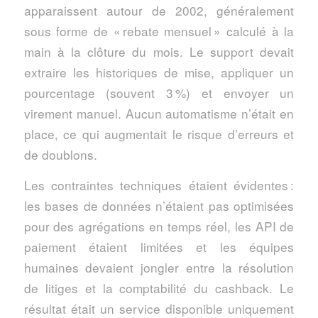
apparaissent autour de 2002, généralement
sous forme de « rebate mensuel » calculé à la
main à la clôture du mois. Le support devait
extraire les historiques de mise, appliquer un
pourcentage (souvent 3 %) et envoyer un
virement manuel. Aucun automatisme n’était en
place, ce qui augmentait le risque d’erreurs et
de doublons.
Les contraintes techniques étaient évidentes :
les bases de données n’étaient pas optimisées
pour des agrégations en temps réel, les API de
paiement étaient limitées et les équipes
humaines devaient jongler entre la résolution
de litiges et la comptabilité du cashback. Le
résultat était un service disponible uniquement