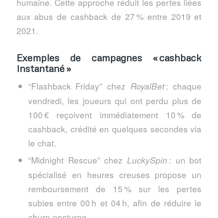
humaine. Cette approche réduit les pertes liées
aux abus de cashback de 27 % entre 2019 et
2021.
Exemples de campagnes « cashback
instantané »
“Flashback Friday” chez
: chaque
RoyalBet
vendredi, les joueurs qui ont perdu plus de
100 € reçoivent immédiatement 10 % de
cashback, crédité en quelques secondes via
le chat.
“Midnight Rescue” chez
: un bot
LuckySpin
spécialisé en heures creuses propose un
remboursement de 15 % sur les pertes
subies entre 00 h et 04 h, afin de réduire le
churn nocturne.