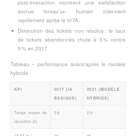
post‑interaction montrent une satisfaction
accrue lorsqu’un humain intervient
rapidement après le tri IA.
Diminution des tickets non résolus : le taux
de tickets abandonnés chute à 3 % contre
9 % en 2017.
Tableau – performance avant/après le modèle
hybride
KPI
2017 (IA
2021 (MODÈLE
BASIQUE)
HYBRIDE)
Temps moyen de
3,6
2,0
résolution (h)
CSAT (%)
78
95