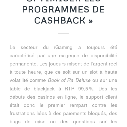
PROGRAMMES DE
CASHBACK »
Le secteur du iGaming a toujours été
caractérisé par une exigence de disponibilité
permanente. Les joueurs misent de l’argent réel
à toute heure, que ce soit sur un slot à haute
volatilité comme
ou sur une
Book of Ra Deluxe
table de blackjack à RTP 99,5 %. Dès les
débuts des casinos en ligne, le support client
était donc le premier rempart contre les
frustrations liées à des paiements bloqués, des
bugs de mise ou des questions sur les