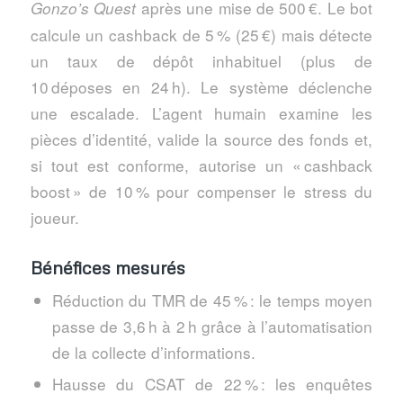
après une mise de 500 €. Le bot
Gonzo’s Quest
calcule un cashback de 5 % (25 €) mais détecte
un taux de dépôt inhabituel (plus de
10 déposes en 24 h). Le système déclenche
une escalade. L’agent humain examine les
pièces d’identité, valide la source des fonds et,
si tout est conforme, autorise un « cashback
boost » de 10 % pour compenser le stress du
joueur.
Bénéfices mesurés
Réduction du TMR de 45 % : le temps moyen
passe de 3,6 h à 2 h grâce à l’automatisation
de la collecte d’informations.
Hausse du CSAT de 22 % : les enquêtes