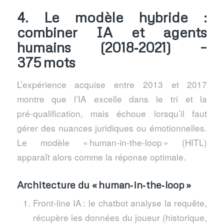
4. Le modèle hybride :
combiner IA et agents
humains (2018‑2021) –
375 mots
L’expérience acquise entre 2013 et 2017
montre que l’IA excelle dans le tri et la
pré‑qualification, mais échoue lorsqu’il faut
gérer des nuances juridiques ou émotionnelles.
Le modèle « human‑in‑the‑loop » (HITL)
apparaît alors comme la réponse optimale.
Architecture du « human‑in‑the‑loop »
Front‑line IA : le chatbot analyse la requête,
récupère les données du joueur (historique,