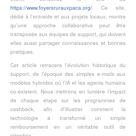
https://www.foyersrurauxpaca.org/
. Ce site,
dédié à l’entraide et aux projets locaux, montre
qu’une approche collaborative peut être
transposée aux équipes de support, qui doivent
elles aussi partager connaissances et bonnes
pratiques.
Cet article retracera l’évolution historique du
support, de l’époque des simples e‑mails aux
modèles hybrides où l’IA et les agents humains
co‑existent. Nous mettrons en lumière l’impact
de chaque étape sur les programmes de
cashback, afin d’illustrer comment la
technologie a transformé un simple
remboursement en un véritable outil de
rétention.