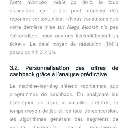
Cette avancée réduit de 30 % le taux
d’escalade, car le bot peut proposer des
réponses contextuelles : « Nous constatons que
votre dernière mise sur
n’a pas
Mega Moolah
été créditée, nous ouvrons immédiatement un
ticket ». Le délai moyen de résolution (TMR)
passe de 4 h à 2,5 h.
3.2. Personnalisation des offres de
cashback grâce à l’analyse prédictive
Le machine‑learning s’étend rapidement aux
programmes de cashback. En analysant les
historiques de mise, la volatilité préférée, le
temps moyen de jeu et les taux de conversion,
les algorithmes génèrent des segments de
joueurs (high‑roller, casual, risk‑averse).