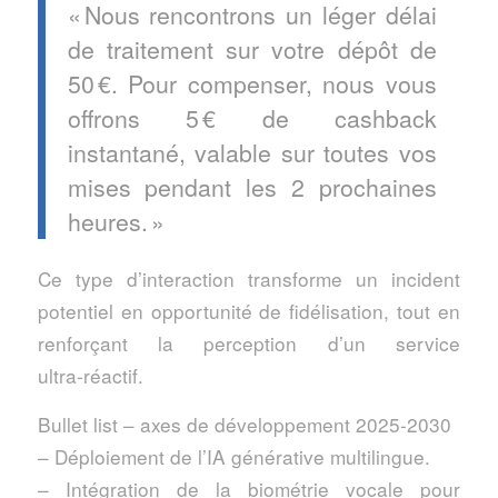
« Nous rencontrons un léger délai
de traitement sur votre dépôt de
50 €. Pour compenser, nous vous
offrons 5 € de cashback
instantané, valable sur toutes vos
mises pendant les 2 prochaines
heures. »
Ce type d’interaction transforme un incident
potentiel en opportunité de fidélisation, tout en
renforçant la perception d’un service
ultra‑réactif.
Bullet list – axes de développement 2025‑2030
– Déploiement de l’IA générative multilingue.
– Intégration de la biométrie vocale pour