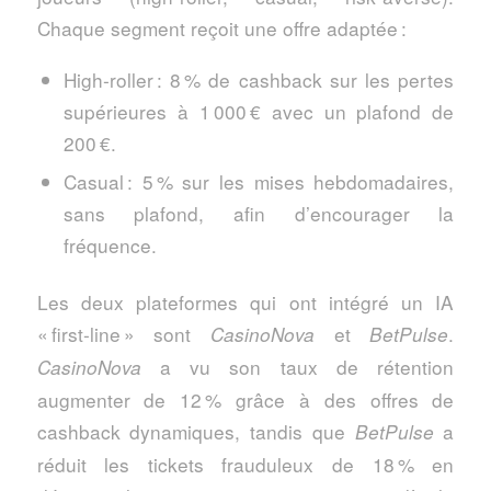
Chaque segment reçoit une offre adaptée :
High‑roller : 8 % de cashback sur les pertes
supérieures à 1 000 € avec un plafond de
200 €.
Casual : 5 % sur les mises hebdomadaires,
sans plafond, afin d’encourager la
fréquence.
Les deux plateformes qui ont intégré un IA
« first‑line » sont
et
.
CasinoNova
BetPulse
a vu son taux de rétention
CasinoNova
augmenter de 12 % grâce à des offres de
cashback dynamiques, tandis que
a
BetPulse
réduit les tickets frauduleux de 18 % en