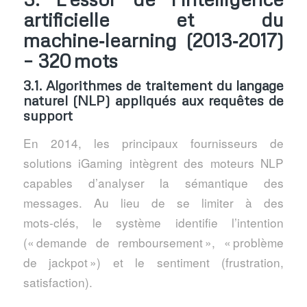
artificielle et du
machine‑learning (2013‑2017)
– 320 mots
3.1. Algorithmes de traitement du langage
naturel (NLP) appliqués aux requêtes de
support
En 2014, les principaux fournisseurs de
solutions iGaming intègrent des moteurs NLP
capables d’analyser la sémantique des
messages. Au lieu de se limiter à des
mots‑clés, le système identifie l’intention
(« demande de remboursement », « problème
de jackpot ») et le sentiment (frustration,
satisfaction).