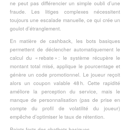
ne peut pas différencier un simple oubli d’une
fraude. Les litiges complexes nécessitent
toujours une escalade manuelle, ce qui crée un
goulot d’étranglement.
En matière de cashback, les bots basiques
permettent de déclencher automatiquement le
calcul du « rebate » : le système récupère le
montant total misé, applique le pourcentage et
génère un code promotionnel. Le joueur reçoit
alors un coupon valable 48 h. Cette rapidité
améliore la perception du service, mais le
manque de personnalisation (pas de prise en
compte du profil de volatilité du joueur)
empêche d’optimiser le taux de rétention.
Points forts des chatbots basiques