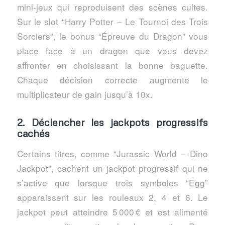
mini‑jeux qui reproduisent des scènes cultes.
Sur le slot “Harry Potter – Le Tournoi des Trois
Sorciers”, le bonus “Épreuve du Dragon” vous
place face à un dragon que vous devez
affronter en choisissant la bonne baguette.
Chaque décision correcte augmente le
multiplicateur de gain jusqu’à 10x.
2. Déclencher les jackpots progressifs
cachés
Certains titres, comme “Jurassic World – Dino
Jackpot”, cachent un jackpot progressif qui ne
s’active que lorsque trois symboles “Egg”
apparaissent sur les rouleaux 2, 4 et 6. Le
jackpot peut atteindre 5 000 € et est alimenté