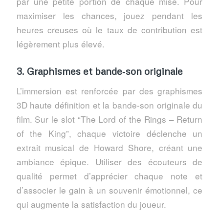
par une petite portion de chaque mise. Pour
maximiser les chances, jouez pendant les
heures creuses où le taux de contribution est
légèrement plus élevé.
3. Graphismes et bande‑son originale
L’immersion est renforcée par des graphismes
3D haute définition et la bande‑son originale du
film. Sur le slot “The Lord of the Rings – Return
of the King”, chaque victoire déclenche un
extrait musical de Howard Shore, créant une
ambiance épique. Utiliser des écouteurs de
qualité permet d’apprécier chaque note et
d’associer le gain à un souvenir émotionnel, ce
qui augmente la satisfaction du joueur.