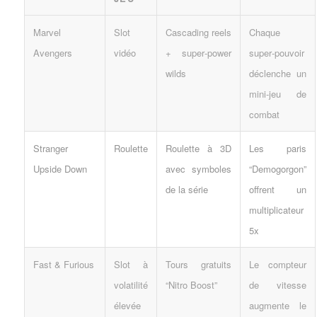
Marvel
Slot
Cascading reels
Chaque
Avengers
vidéo
+ super‑power
super‑pouvoir
wilds
déclenche un
mini‑jeu de
combat
Stranger
Roulette
Roulette à 3D
Les paris
Upside Down
avec symboles
“Demogorgon”
de la série
offrent un
multiplicateur
5x
Fast & Furious
Slot à
Tours gratuits
Le compteur
volatilité
“Nitro Boost”
de vitesse
élevée
augmente le