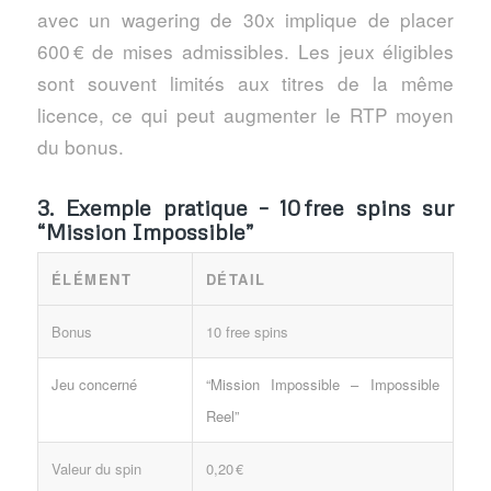
avec un wagering de 30x implique de placer
600 € de mises admissibles. Les jeux éligibles
sont souvent limités aux titres de la même
licence, ce qui peut augmenter le RTP moyen
du bonus.
3. Exemple pratique – 10 free spins sur
“Mission Impossible”
ÉLÉMENT
DÉTAIL
Bonus
10 free spins
Jeu concerné
“Mission Impossible – Impossible
Reel”
Valeur du spin
0,20 €