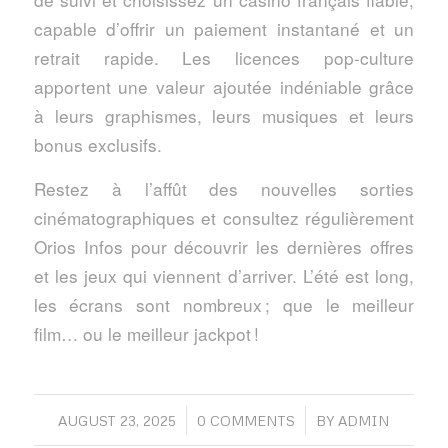
capable d’offrir un paiement instantané et un
retrait rapide. Les licences pop‑culture
apportent une valeur ajoutée indéniable grâce
à leurs graphismes, leurs musiques et leurs
bonus exclusifs.
Restez à l’affût des nouvelles sorties
cinématographiques et consultez régulièrement
Orios Infos pour découvrir les dernières offres
et les jeux qui viennent d’arriver. L’été est long,
les écrans sont nombreux ; que le meilleur
film… ou le meilleur jackpot !
/
/
AUGUST 23, 2025
0 COMMENTS
BY
ADMIN