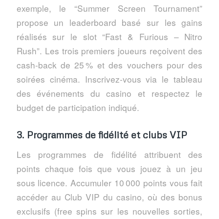
exemple, le “Summer Screen Tournament”
propose un leaderboard basé sur les gains
réalisés sur le slot “Fast & Furious – Nitro
Rush”. Les trois premiers joueurs reçoivent des
cash‑back de 25 % et des vouchers pour des
soirées cinéma. Inscrivez‑vous via le tableau
des événements du casino et respectez le
budget de participation indiqué.
3. Programmes de fidélité et clubs VIP
Les programmes de fidélité attribuent des
points chaque fois que vous jouez à un jeu
sous licence. Accumuler 10 000 points vous fait
accéder au Club VIP du casino, où des bonus
exclusifs (free spins sur les nouvelles sorties,