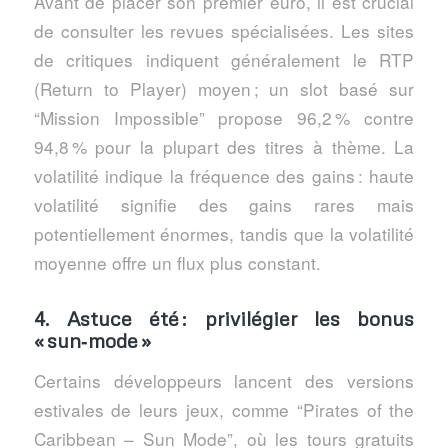
Avant de placer son premier euro, il est crucial
de consulter les revues spécialisées. Les sites
de critiques indiquent généralement le RTP
(Return to Player) moyen ; un slot basé sur
“Mission Impossible” propose 96,2 % contre
94,8 % pour la plupart des titres à thème. La
volatilité indique la fréquence des gains : haute
volatilité signifie des gains rares mais
potentiellement énormes, tandis que la volatilité
moyenne offre un flux plus constant.
4. Astuce été : privilégier les bonus
« sun‑mode »
Certains développeurs lancent des versions
estivales de leurs jeux, comme “Pirates of the
Caribbean – Sun Mode”, où les tours gratuits