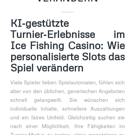
KI‑gestützte
Turnier‑Erlebnisse im
Ice Fishing Casino: Wie
personalisierte Slots das
Spiel verändern
Viele Spieler lieben Spielautomaten, fühlen sich
aber von den üblichen, generischen Angeboten
schnell gelangweilt. Sie wünschen sich
individuelle Inhalte, schnellere Auszahlungen
und ein faires Umfeld. Gleichzeitig suchen sie
nach einer Möglichkeit, ihre Fähigkeiten im
Turnier‑Modus zu testen, ohne monatelang zu