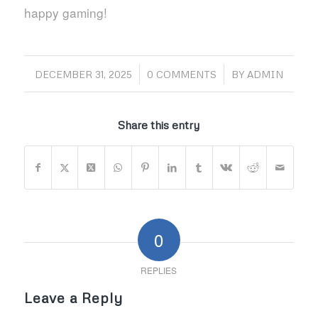
happy gaming!
/
/
DECEMBER 31, 2025
0 COMMENTS
BY
ADMIN
Share this entry
0
REPLIES
Leave a Reply