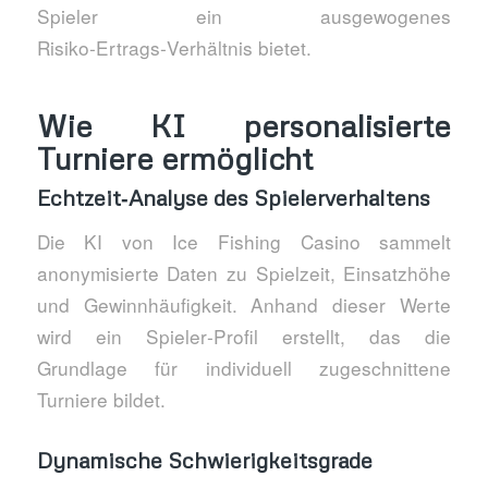
Spieler ein ausgewogenes
Risiko‑Ertrags‑Verhältnis bietet.
Wie KI personalisierte
Turniere ermöglicht
Echtzeit‑Analyse des Spielerverhaltens
Die KI von Ice Fishing Casino sammelt
anonymisierte Daten zu Spielzeit, Einsatzhöhe
und Gewinnhäufigkeit. Anhand dieser Werte
wird ein Spieler‑Profil erstellt, das die
Grundlage für individuell zugeschnittene
Turniere bildet.
Dynamische Schwierigkeitsgrade