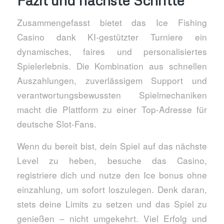
Fazit und nächste Schritte
Zusammengefasst bietet das Ice Fishing
Casino dank KI‑gestützter Turniere ein
dynamisches, faires und personalisiertes
Spielerlebnis. Die Kombination aus schnellen
Auszahlungen, zuverlässigem Support und
verantwortungsbewussten Spielmechaniken
macht die Plattform zu einer Top‑Adresse für
deutsche Slot‑Fans.
Wenn du bereit bist, dein Spiel auf das nächste
Level zu heben, besuche das Casino,
registriere dich und nutze den Ice bonus ohne
einzahlung, um sofort loszulegen. Denk daran,
stets deine Limits zu setzen und das Spiel zu
genießen – nicht umgekehrt. Viel Erfolg und