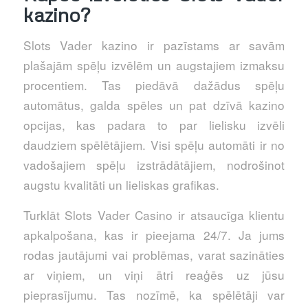
kazino?
Slots Vader kazino ir pazīstams ar savām
plašajām spēļu izvēlēm un augstajiem izmaksu
procentiem. Tas piedāvā dažādus spēļu
automātus, galda spēles un pat dzīvā kazino
opcijas, kas padara to par lielisku izvēli
daudziem spēlētājiem. Visi spēļu automāti ir no
vadošajiem spēļu izstrādātājiem, nodrošinot
augstu kvalitāti un lieliskas grafikas.
Turklāt Slots Vader Casino ir atsaucīga klientu
apkalpošana, kas ir pieejama 24/7. Ja jums
rodas jautājumi vai problēmas, varat sazināties
ar viņiem, un viņi ātri reaģēs uz jūsu
pieprasījumu. Tas nozīmē, ka spēlētāji var