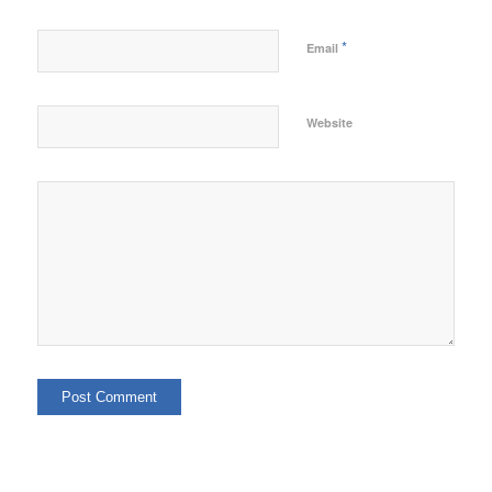
*
Email
Website