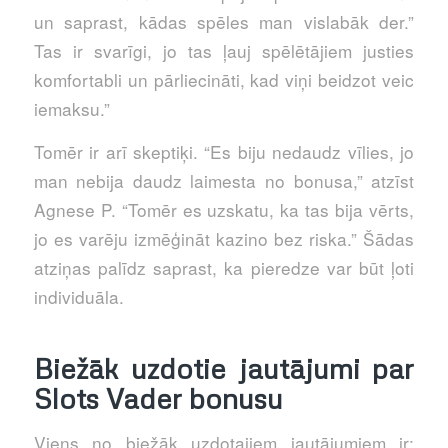
un saprast, kādas spēles man vislabāk der.”
Tas ir svarīgi, jo tas ļauj spēlētājiem justies
komfortabli un pārliecināti, kad viņi beidzot veic
iemaksu.”
Tomēr ir arī skeptiķi. “Es biju nedaudz vīlies, jo
man nebija daudz laimesta no bonusa,” atzīst
Agnese P. “Tomēr es uzskatu, ka tas bija vērts,
jo es varēju izmēģināt kazino bez riska.” Šādas
atziņas palīdz saprast, ka pieredze var būt ļoti
individuāla.
Biežāk uzdotie jautājumi par
Slots Vader bonusu
Viens no biežāk uzdotajiem jautājumiem ir: