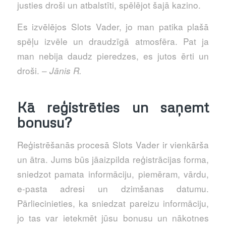
justies droši un atbalstīti, spēlējot šajā kazino.
Es izvēlējos Slots Vader, jo man patika plašā
spēļu izvēle un draudzīgā atmosfēra. Pat ja
man nebija daudz pieredzes, es jutos ērti un
droši. –
Jānis R.
Kā reģistrēties un saņemt
bonusu?
Reģistrēšanās procesā Slots Vader ir vienkārša
un ātra. Jums būs jāaizpilda reģistrācijas forma,
sniedzot pamata informāciju, piemēram, vārdu,
e-pasta adresi un dzimšanas datumu.
Pārliecinieties, ka sniedzat pareizu informāciju,
jo tas var ietekmēt jūsu bonusu un nākotnes