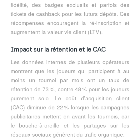
fidélité, des badges exclusifs et parfois des
tickets de cashback pour les futurs dépôts. Ces
récompenses encouragent la ré‑inscription et
augmentent la valeur vie client (LTV).
Impact sur la rétention et le CAC
Les données internes de plusieurs opérateurs
montrent que les joueurs qui participent à au
moins un tournoi par mois ont un taux de
rétention de 73 %, contre 48 % pour les joueurs
purement solo. Le coût d’acquisition client
(CAC) diminue de 22 % lorsque les campagnes
publicitaires mettent en avant les tournois, car
le bouche‑à‑oreille et les partages sur les
réseaux sociaux génèrent du trafic organique.