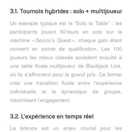
3.1. Tournois hybrides : solo + multijoueur
Un exemple typique est le “Solo to Table” : les
participants jouent 50 tours en solo sur la
machine « Gonzo’s Quest », chaque gain étant
converti en points de qualification. Les 100
joueurs les mieux classés accèdent ensuite à
une table finale multijoueur de Blackjack Live,
où ils s’affrontent pour le grand prix. Ce format
crée une transition fluide entre l’expérience
individuelle et la dynamique de groupe,
maximisant l’engagement.
3.2. L’expérience en temps réel
La latence est un enjeu crucial pour les