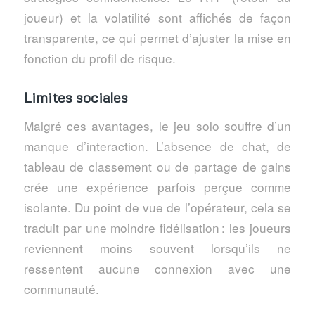
joueur) et la volatilité sont affichés de façon
transparente, ce qui permet d’ajuster la mise en
fonction du profil de risque.
Limites sociales
Malgré ces avantages, le jeu solo souffre d’un
manque d’interaction. L’absence de chat, de
tableau de classement ou de partage de gains
crée une expérience parfois perçue comme
isolante. Du point de vue de l’opérateur, cela se
traduit par une moindre fidélisation : les joueurs
reviennent moins souvent lorsqu’ils ne
ressentent aucune connexion avec une
communauté.