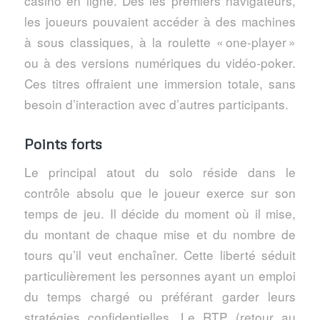
casino en ligne. Dès les premiers navigateurs,
les joueurs pouvaient accéder à des machines
à sous classiques, à la roulette « one‑player »
ou à des versions numériques du vidéo‑poker.
Ces titres offraient une immersion totale, sans
besoin d’interaction avec d’autres participants.
Points forts
Le principal atout du solo réside dans le
contrôle absolu que le joueur exerce sur son
temps de jeu. Il décide du moment où il mise,
du montant de chaque mise et du nombre de
tours qu’il veut enchaîner. Cette liberté séduit
particulièrement les personnes ayant un emploi
du temps chargé ou préférant garder leurs
stratégies confidentielles. Le RTP (retour au