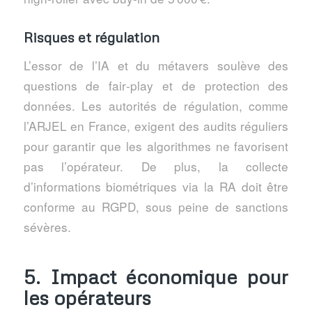
Risques et régulation
L’essor de l’IA et du métavers soulève des
questions de fair‑play et de protection des
données. Les autorités de régulation, comme
l’ARJEL en France, exigent des audits réguliers
pour garantir que les algorithmes ne favorisent
pas l’opérateur. De plus, la collecte
d’informations biométriques via la RA doit être
conforme au RGPD, sous peine de sanctions
sévères.
5. Impact économique pour
les opérateurs