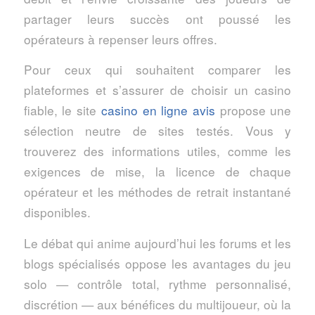
partager leurs succès ont poussé les
opérateurs à repenser leurs offres.
Pour ceux qui souhaitent comparer les
plateformes et s’assurer de choisir un casino
fiable, le site
casino en ligne avis
propose une
sélection neutre de sites testés. Vous y
trouverez des informations utiles, comme les
exigences de mise, la licence de chaque
opérateur et les méthodes de retrait instantané
disponibles.
Le débat qui anime aujourd’hui les forums et les
blogs spécialisés oppose les avantages du jeu
solo — contrôle total, rythme personnalisé,
discrétion — aux bénéfices du multijoueur, où la