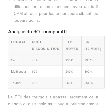
diffusées entre les manches, avec un tarif
CPM attractif pour les annonceurs ciblant les
joueurs actifs.
Analyse du ROI comparatif
FORMAT
COÛT
LTV
ROI
D’ACQUISITION
MOYEN
(12 MOIS)
Solo
45 €
150 €
233 %
Multijoueur
60 €
240 €
300 %
Tournoi
55 €
360 €
554 %
Le ROI des tournois surpasse largement celui
du solo et du simple multijoueur, principalement