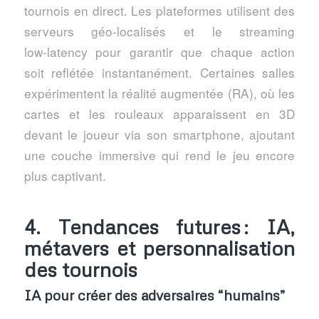
tournois en direct. Les plateformes utilisent des
serveurs géo‑localisés et le streaming
low‑latency pour garantir que chaque action
soit reflétée instantanément. Certaines salles
expérimentent la réalité augmentée (RA), où les
cartes et les rouleaux apparaissent en 3D
devant le joueur via son smartphone, ajoutant
une couche immersive qui rend le jeu encore
plus captivant.
4. Tendances futures : IA,
métavers et personnalisation
des tournois
IA pour créer des adversaires “humains”