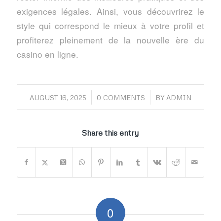
exigences légales. Ainsi, vous découvrirez le
style qui correspond le mieux à votre profil et
profiterez pleinement de la nouvelle ère du
casino en ligne.
/
/
AUGUST 16, 2025
0 COMMENTS
BY
ADMIN
Share this entry
0