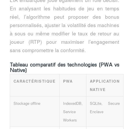
En analysant les habitudes de jeu en temps
réel, l’algorithme peut proposer des bonus
personnalisés, ajuster la volatilité des machines
à sous ou même modifier le taux de retour au
joueur (RTP) pour maximiser l’engagement
sans compromettre la conformité.
Tableau comparatif des technologies (PWA vs
Native)
CARACTÉRISTIQUE
PWA
APPLICATION
NATIVE
Stockage offline
IndexedDB,
SQLite, Secure
Service
Enclave
Workers