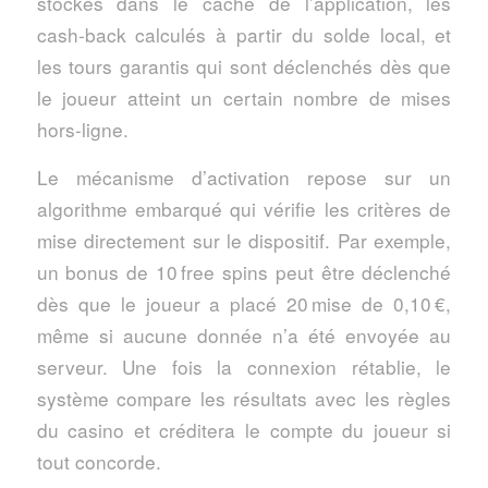
stockés dans le cache de l’application, les
cash‑back calculés à partir du solde local, et
les tours garantis qui sont déclenchés dès que
le joueur atteint un certain nombre de mises
hors‑ligne.
Le mécanisme d’activation repose sur un
algorithme embarqué qui vérifie les critères de
mise directement sur le dispositif. Par exemple,
un bonus de 10 free spins peut être déclenché
dès que le joueur a placé 20 mise de 0,10 €,
même si aucune donnée n’a été envoyée au
serveur. Une fois la connexion rétablie, le
système compare les résultats avec les règles
du casino et créditera le compte du joueur si
tout concorde.