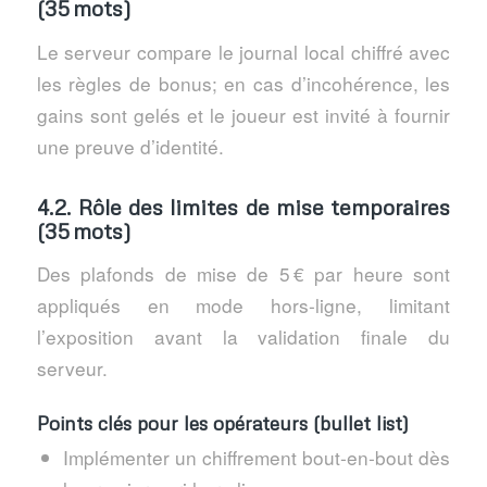
(35 mots)
Le serveur compare le journal local chiffré avec
les règles de bonus; en cas d’incohérence, les
gains sont gelés et le joueur est invité à fournir
une preuve d’identité.
4.2. Rôle des limites de mise temporaires
(35 mots)
Des plafonds de mise de 5 € par heure sont
appliqués en mode hors‑ligne, limitant
l’exposition avant la validation finale du
serveur.
Points clés pour les opérateurs (bullet list)
Implémenter un chiffrement bout‑en‑bout dès