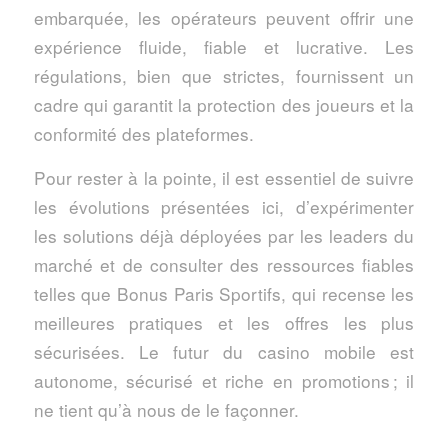
embarquée, les opérateurs peuvent offrir une
expérience fluide, fiable et lucrative. Les
régulations, bien que strictes, fournissent un
cadre qui garantit la protection des joueurs et la
conformité des plateformes.
Pour rester à la pointe, il est essentiel de suivre
les évolutions présentées ici, d’expérimenter
les solutions déjà déployées par les leaders du
marché et de consulter des ressources fiables
telles que Bonus Paris Sportifs, qui recense les
meilleures pratiques et les offres les plus
sécurisées. Le futur du casino mobile est
autonome, sécurisé et riche en promotions ; il
ne tient qu’à nous de le façonner.