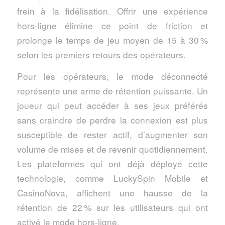
frein à la fidélisation. Offrir une expérience
hors‑ligne élimine ce point de friction et
prolonge le temps de jeu moyen de 15 à 30 %
selon les premiers retours des opérateurs.
Pour les opérateurs, le mode déconnecté
représente une arme de rétention puissante. Un
joueur qui peut accéder à ses jeux préférés
sans craindre de perdre la connexion est plus
susceptible de rester actif, d’augmenter son
volume de mises et de revenir quotidiennement.
Les plateformes qui ont déjà déployé cette
technologie, comme LuckySpin Mobile et
CasinoNova, affichent une hausse de la
rétention de 22 % sur les utilisateurs qui ont
activé le mode hors‑ligne.