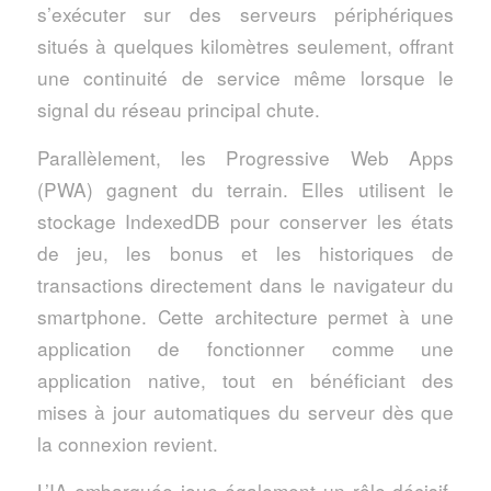
s’exécuter sur des serveurs périphériques
situés à quelques kilomètres seulement, offrant
une continuité de service même lorsque le
signal du réseau principal chute.
Parallèlement, les Progressive Web Apps
(PWA) gagnent du terrain. Elles utilisent le
stockage IndexedDB pour conserver les états
de jeu, les bonus et les historiques de
transactions directement dans le navigateur du
smartphone. Cette architecture permet à une
application de fonctionner comme une
application native, tout en bénéficiant des
mises à jour automatiques du serveur dès que
la connexion revient.
L’IA embarquée joue également un rôle décisif.