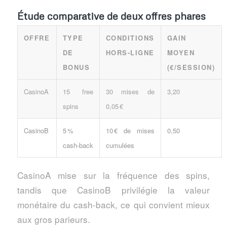
Étude comparative de deux offres phares
OFFRE
TYPE
CONDITIONS
GAIN
DE
HORS‑LIGNE
MOYEN
BONUS
(€/SESSION)
CasinoA
15 free
30 mises de
3,20
spins
0,05 €
CasinoB
5 %
10 € de mises
0,50
cash‑back
cumulées
CasinoA mise sur la fréquence des spins,
tandis que CasinoB privilégie la valeur
monétaire du cash‑back, ce qui convient mieux
aux gros parieurs.