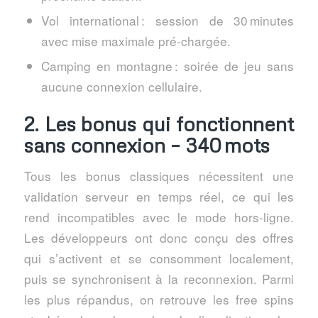
Vol international : session de 30 minutes
avec mise maximale pré‑chargée.
Camping en montagne : soirée de jeu sans
aucune connexion cellulaire.
2. Les bonus qui fonctionnent
sans connexion – 340 mots
Tous les bonus classiques nécessitent une
validation serveur en temps réel, ce qui les
rend incompatibles avec le mode hors‑ligne.
Les développeurs ont donc conçu des offres
qui s’activent et se consomment localement,
puis se synchronisent à la reconnexion. Parmi
les plus répandus, on retrouve les free spins