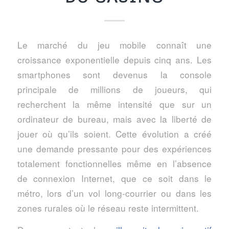
Le marché du jeu mobile connaît une
croissance exponentielle depuis cinq ans. Les
smartphones sont devenus la console
principale de millions de joueurs, qui
recherchent la même intensité que sur un
ordinateur de bureau, mais avec la liberté de
jouer où qu’ils soient. Cette évolution a créé
une demande pressante pour des expériences
totalement fonctionnelles même en l’absence
de connexion Internet, que ce soit dans le
métro, lors d’un vol long‑courrier ou dans les
zones rurales où le réseau reste intermittent.