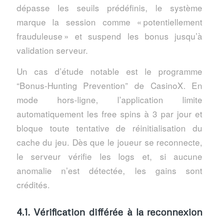
dépasse les seuils prédéfinis, le système
marque la session comme « potentiellement
frauduleuse » et suspend les bonus jusqu’à
validation serveur.
Un cas d’étude notable est le programme
“Bonus‑Hunting Prevention” de CasinoX. En
mode hors‑ligne, l’application limite
automatiquement les free spins à 3 par jour et
bloque toute tentative de réinitialisation du
cache du jeu. Dès que le joueur se reconnecte,
le serveur vérifie les logs et, si aucune
anomalie n’est détectée, les gains sont
crédités.
4.1. Vérification différée à la reconnexion