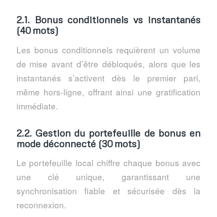
2.1. Bonus conditionnels vs instantanés
(40 mots)
Les bonus conditionnels requièrent un volume
de mise avant d’être débloqués, alors que les
instantanés s’activent dès le premier pari,
même hors‑ligne, offrant ainsi une gratification
immédiate.
2.2. Gestion du portefeuille de bonus en
mode déconnecté (30 mots)
Le portefeuille local chiffre chaque bonus avec
une clé unique, garantissant une
synchronisation fiable et sécurisée dès la
reconnexion.