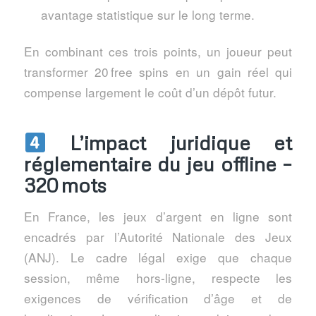
avantage statistique sur le long terme.
En combinant ces trois points, un joueur peut
transformer 20 free spins en un gain réel qui
compense largement le coût d’un dépôt futur.
L’impact juridique et
réglementaire du jeu offline –
320 mots
En France, les jeux d’argent en ligne sont
encadrés par l’Autorité Nationale des Jeux
(ANJ). Le cadre légal exige que chaque
session, même hors‑ligne, respecte les
exigences de vérification d’âge et de