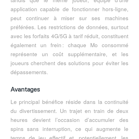
application capable de fonctionner hors‑ligne,
peut continuer à miser sur ses machines
préférées. Les restrictions de données, surtout
avec les forfaits 4G/5G à tarif réduit, constituent
également un frein : chaque Mo consommé
représente un coût supplémentaire, et les
joueurs cherchent des solutions pour éviter les
dépassements.
Avantages
Le principal bénéfice réside dans la continuité
du divertissement. Un trajet en train de deux
heures devient l’occasion d’accumuler des
spins sans interruption, ce qui augmente le
temps de jeu effectif et, potentiellement, les