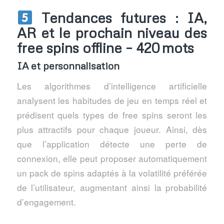
Tendances futures : IA,
AR et le prochain niveau des
free spins offline – 420 mots
IA et personnalisation
Les algorithmes d’intelligence artificielle
analysent les habitudes de jeu en temps réel et
prédisent quels types de free spins seront les
plus attractifs pour chaque joueur. Ainsi, dès
que l’application détecte une perte de
connexion, elle peut proposer automatiquement
un pack de spins adaptés à la volatilité préférée
de l’utilisateur, augmentant ainsi la probabilité
d’engagement.