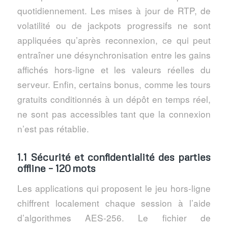
quotidiennement. Les mises à jour de RTP, de
volatilité ou de jackpots progressifs ne sont
appliquées qu’après reconnexion, ce qui peut
entraîner une désynchronisation entre les gains
affichés hors‑ligne et les valeurs réelles du
serveur. Enfin, certains bonus, comme les tours
gratuits conditionnés à un dépôt en temps réel,
ne sont pas accessibles tant que la connexion
n’est pas rétablie.
1.1 Sécurité et confidentialité des parties
offline – 120 mots
Les applications qui proposent le jeu hors‑ligne
chiffrent localement chaque session à l’aide
d’algorithmes AES‑256. Le fichier de