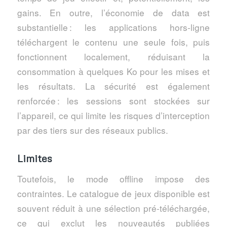
gains. En outre, l’économie de data est
substantielle : les applications hors‑ligne
téléchargent le contenu une seule fois, puis
fonctionnent localement, réduisant la
consommation à quelques Ko pour les mises et
les résultats. La sécurité est également
renforcée : les sessions sont stockées sur
l’appareil, ce qui limite les risques d’interception
par des tiers sur des réseaux publics.
Limites
Toutefois, le mode offline impose des
contraintes. Le catalogue de jeux disponible est
souvent réduit à une sélection pré‑téléchargée,
ce qui exclut les nouveautés publiées