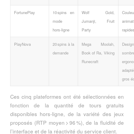
FortunePlay
10 spins en
Wolf Gold,
Couleu
mode
Jumanji, Fruit
animat
hors‑ligne
Party
rapide
PlayNova
20 spins à la
Mega Moolah,
Design
demande
Book of Ra, Viking
sombre
Runecraft
ergono
adap
gros é
Ces cinq plateformes ont été sélectionnées en
fonction de la quantité de tours gratuits
disponibles hors‑ligne, de la variété des jeux
proposés (RTP moyen > 96 %), de la fluidité de
l’interface et de la réactivité du service client.