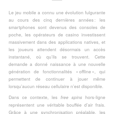
Le jeu mobile a connu une évolution fulgurante
au cours des cinq dernières années : les
smartphones sont devenus des consoles de
poche, les opérateurs de casino investissent
massivement dans des applications natives, et
les joueurs attendent désormais un accès
instantané, où qu’ils se trouvent. Cette
demande a donné naissance à une nouvelle
génération de fonctionnalités « offline », qui
permettent de continuer à jouer même
lorsqu’aucun réseau cellulaire n’est disponible.
Dans ce contexte, les
hors‑ligne
free spins
représentent une véritable bouffée d’air frais.
Grâce à une synchronisation préalable, les