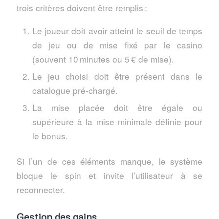
trois critères doivent être remplis :
Le joueur doit avoir atteint le seuil de temps
de jeu ou de mise fixé par le casino
(souvent 10 minutes ou 5 € de mise).
Le jeu choisi doit être présent dans le
catalogue pré‑chargé.
La mise placée doit être égale ou
supérieure à la mise minimale définie pour
le bonus.
Si l’un de ces éléments manque, le système
bloque le spin et invite l’utilisateur à se
reconnecter.
Gestion des gains