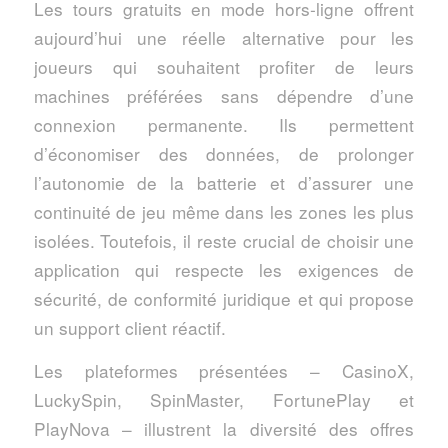
Les tours gratuits en mode hors‑ligne offrent
aujourd’hui une réelle alternative pour les
joueurs qui souhaitent profiter de leurs
machines préférées sans dépendre d’une
connexion permanente. Ils permettent
d’économiser des données, de prolonger
l’autonomie de la batterie et d’assurer une
continuité de jeu même dans les zones les plus
isolées. Toutefois, il reste crucial de choisir une
application qui respecte les exigences de
sécurité, de conformité juridique et qui propose
un support client réactif.
Les plateformes présentées – CasinoX,
LuckySpin, SpinMaster, FortunePlay et
PlayNova – illustrent la diversité des offres