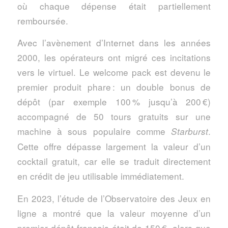
où chaque dépense était partiellement
remboursée.
Avec l’avènement d’Internet dans les années
2000, les opérateurs ont migré ces incitations
vers le virtuel. Le welcome pack est devenu le
premier produit phare : un double bonus de
dépôt (par exemple 100 % jusqu’à 200 €)
accompagné de 50 tours gratuits sur une
machine à sous populaire comme
.
Starburst
Cette offre dépasse largement la valeur d’un
cocktail gratuit, car elle se traduit directement
en crédit de jeu utilisable immédiatement.
En 2023, l’étude de l’Observatoire des Jeux en
ligne a montré que la valeur moyenne d’un
premier dépôt français était de 150 €, alors que