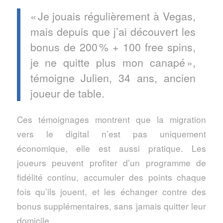
« Je jouais régulièrement à Vegas,
mais depuis que j’ai découvert les
bonus de 200 % + 100 free spins,
je ne quitte plus mon canapé »,
témoigne Julien, 34 ans, ancien
joueur de table.
Ces témoignages montrent que la migration
vers le digital n’est pas uniquement
économique, elle est aussi pratique. Les
joueurs peuvent profiter d’un programme de
fidélité continu, accumuler des points chaque
fois qu’ils jouent, et les échanger contre des
bonus supplémentaires, sans jamais quitter leur
domicile.