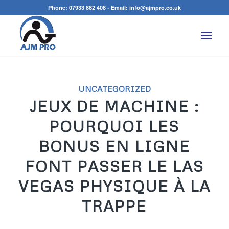
Phone:
07933 882 408
- Email:
info@ajmpro.co.uk
UNCATEGORIZED
JEUX DE MACHINE :
POURQUOI LES
BONUS EN LIGNE
FONT PASSER LE LAS
VEGAS PHYSIQUE À LA
TRAPPE