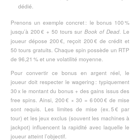
dédié.
Prenons un exemple concret : le bonus 100 %
jusqu’à 200 € + 50 tours sur
. Le
Book of Dead
joueur dépose 200 €, reçoit 200 € de crédit et
50 tours gratuits. Chaque spin possède un RTP
de 96,21 % et une volatilité moyenne.
Pour convertir ce bonus en argent réel, le
joueur doit respecter le wagering : typiquement
30 x le montant du bonus + des gains issus des
free spins. Ainsi, 200 € × 30 = 6 000 € de mise
sont requis. Les limites de mise (ex. 5 € par
tour) et les jeux exclus (souvent les machines à
jackpot) influencent la rapidité avec laquelle le
joueur atteint l’objectif.