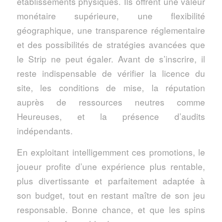
établissements physiques. Ils offrent une valeur
monétaire supérieure, une flexibilité
géographique, une transparence réglementaire
et des possibilités de stratégies avancées que
le Strip ne peut égaler. Avant de s’inscrire, il
reste indispensable de vérifier la licence du
site, les conditions de mise, la réputation
auprès de ressources neutres comme
Heureuses, et la présence d’audits
indépendants.
En exploitant intelligemment ces promotions, le
joueur profite d’une expérience plus rentable,
plus divertissante et parfaitement adaptée à
son budget, tout en restant maître de son jeu
responsable. Bonne chance, et que les spins