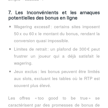
7. Les inconvénients et les arnaques
potentielles des bonus en ligne
Wagering excessif : certains sites imposent
50 x ou 60 x le montant du bonus, rendant la
conversion quasi impossible.
Limites de retrait : un plafond de 300 € peut
frustrer un joueur qui a déjà satisfait le
wagering.
Jeux exclus : les bonus peuvent être limités
aux slots, excluant les tables où le RTP est
souvent plus élevé.
Les offres « too good to be true » se
caractérisent par des promesses de bonus de