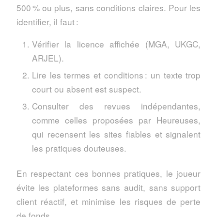
500 % ou plus, sans conditions claires. Pour les
identifier, il faut :
Vérifier la licence affichée (MGA, UKGC,
ARJEL).
Lire les termes et conditions : un texte trop
court ou absent est suspect.
Consulter des revues indépendantes,
comme celles proposées par Heureuses,
qui recensent les sites fiables et signalent
les pratiques douteuses.
En respectant ces bonnes pratiques, le joueur
évite les plateformes sans audit, sans support
client réactif, et minimise les risques de perte
de fonds.