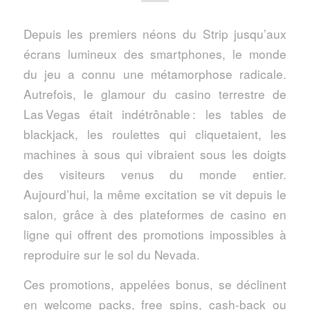
Depuis les premiers néons du Strip jusqu’aux
écrans lumineux des smartphones, le monde
du jeu a connu une métamorphose radicale.
Autrefois, le glamour du casino terrestre de
Las Vegas était indétrônable : les tables de
blackjack, les roulettes qui cliquetaient, les
machines à sous qui vibraient sous les doigts
des visiteurs venus du monde entier.
Aujourd’hui, la même excitation se vit depuis le
salon, grâce à des plateformes de casino en
ligne qui offrent des promotions impossibles à
reproduire sur le sol du Nevada.
Ces promotions, appelées bonus, se déclinent
en welcome packs, free spins, cash‑back ou