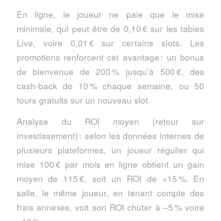
En ligne, le joueur ne paie que le mise
minimale, qui peut être de 0,10 € sur les tables
Live, voire 0,01 € sur certains slots. Les
promotions renforcent cet avantage : un bonus
de bienvenue de 200 % jusqu’à 500 €, des
cash‑back de 10 % chaque semaine, ou 50
tours gratuits sur un nouveau slot.
Analyse du ROI moyen (retour sur
investissement) : selon les données internes de
plusieurs plateformes, un joueur régulier qui
mise 100 € par mois en ligne obtient un gain
moyen de 115 €, soit un ROI de +15 %. En
salle, le même joueur, en tenant compte des
frais annexes, voit son ROI chuter à –5 % voire