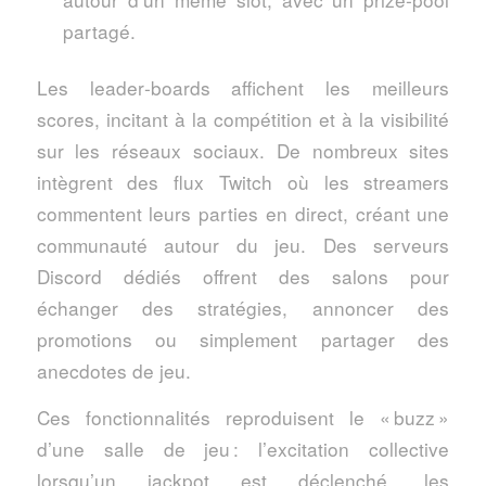
partagé.
Les leader‑boards affichent les meilleurs
scores, incitant à la compétition et à la visibilité
sur les réseaux sociaux. De nombreux sites
intègrent des flux Twitch où les streamers
commentent leurs parties en direct, créant une
communauté autour du jeu. Des serveurs
Discord dédiés offrent des salons pour
échanger des stratégies, annoncer des
promotions ou simplement partager des
anecdotes de jeu.
Ces fonctionnalités reproduisent le « buzz »
d’une salle de jeu : l’excitation collective
lorsqu’un jackpot est déclenché, les