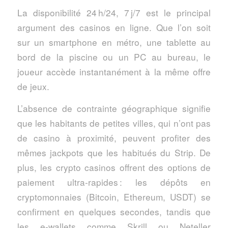
La disponibilité 24 h/24, 7 j/7 est le principal
argument des casinos en ligne. Que l’on soit
sur un smartphone en métro, une tablette au
bord de la piscine ou un PC au bureau, le
joueur accède instantanément à la même offre
de jeux.
L’absence de contrainte géographique signifie
que les habitants de petites villes, qui n’ont pas
de casino à proximité, peuvent profiter des
mêmes jackpots que les habitués du Strip. De
plus, les crypto casinos offrent des options de
paiement ultra‑rapides : les dépôts en
cryptomonnaies (Bitcoin, Ethereum, USDT) se
confirment en quelques secondes, tandis que
les e‑wallets comme Skrill ou Neteller