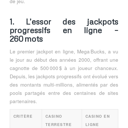
de jeu.
1. L’essor des jackpots
progressifs en ligne –
260 mots
Le premier jackpot en ligne, Mega Bucks, a vu
le jour au début des années 2000, offrant une
cagnotte de 500 000 $ à un joueur chanceux.
Depuis, les jackpots progressifs ont évolué vers
des montants multi‑millions, alimentés par des
pools partagés entre des centaines de sites
partenaires.
CRITÈRE
CASINO
CASINO EN
TERRESTRE
LIGNE