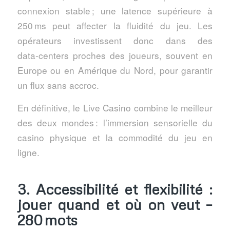
connexion stable ; une latence supérieure à
250 ms peut affecter la fluidité du jeu. Les
opérateurs investissent donc dans des
data‑centers proches des joueurs, souvent en
Europe ou en Amérique du Nord, pour garantir
un flux sans accroc.
En définitive, le Live Casino combine le meilleur
des deux mondes : l’immersion sensorielle du
casino physique et la commodité du jeu en
ligne.
3. Accessibilité et flexibilité :
jouer quand et où on veut –
280 mots