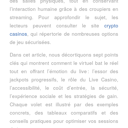
des salles physiques, tout en conservant
l’interaction humaine grâce à des croupiers en
streaming. Pour approfondir le sujet, les
lecteurs peuvent consulter le site
crypto
casinos
, qui répertorie de nombreuses options
de jeu sécurisées.
Dans cet article, nous décortiquons sept points
clés qui montrent comment le virtuel bat le réel
tout en offrant l’émotion du live : l’essor des
jackpots progressifs, le rôle du Live Casino,
l’accessibilité, le coût d’entrée, la sécurité,
l’expérience sociale et les stratégies de gain.
Chaque volet est illustré par des exemples
concrets, des tableaux comparatifs et des
conseils pratiques pour optimiser vos sessions