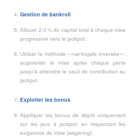
Gestion de bankroll
Allouer 2‑3 % du capital total à chaque mise
progressive vers le jackpot.
Utiliser la méthode « martingale inversée » :
augmenter la mise après chaque perte
jusqu’à atteindre le seuil de contribution au
jackpot.
Exploiter les bonus
Appliquer les bonus de dépôt uniquement
sur les jeux à jackpot, en respectant les
exigences de mise (wagering).