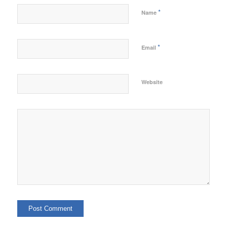
*
Name
*
Email
Website