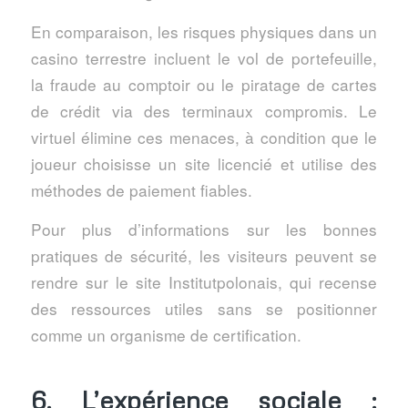
En comparaison, les risques physiques dans un
casino terrestre incluent le vol de portefeuille,
la fraude au comptoir ou le piratage de cartes
de crédit via des terminaux compromis. Le
virtuel élimine ces menaces, à condition que le
joueur choisisse un site licencié et utilise des
méthodes de paiement fiables.
Pour plus d’informations sur les bonnes
pratiques de sécurité, les visiteurs peuvent se
rendre sur le site Institutpolonais, qui recense
des ressources utiles sans se positionner
comme un organisme de certification.
6. L’expérience sociale :