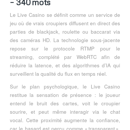
– 340 mots
Le Live Casino se définit comme un service de
jeu où de vrais croupiers diffusent en direct des
parties de blackjack, roulette ou baccarat via
des caméras HD. La technologie sous‑jacente
repose sur le protocole RTMP pour le
streaming, complété par WebRTC afin de
réduire la latence, et des algorithmes d’IA qui
surveillent la qualité du flux en temps réel.
Sur le plan psychologique, le Live Casino
restitue la sensation de présence : le joueur
entend le bruit des cartes, voit le croupier
sourire, et peut même interagir via le chat
vocal. Cette proximité augmente la confiance,
car le hasard est perçu comme « transparent ».