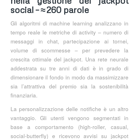
nella gestione dei jackpot
social – ≈ 260 parole
Gli algoritmi di machine learning analizzano in
tempo reale le metriche di activity – numero di
messaggi in chat, partecipazione ai tornei,
volume di scommesse – per prevedere la
crescita ottimale del jackpot. Una rete neurale
addestrata su tre anni di dati è in grado di
dimensionare il fondo in modo da massimizzare
sia l’attrattiva del premio sia la sostenibilità
finanziaria.
La personalizzazione delle notifiche è un altro
vantaggio. Gli utenti vengono segmentati in
base a comportamento (high‑roller, casual,
social‑butterfly) e ricevono avvisi su jackpot