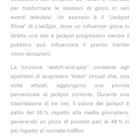
per trasformare le sessioni di gioco in veri
eventi televisivi. Un esempio è il “Jackpot
Show” di
, dove un influencer gioca in
LiveSpin
diretta una slot a jackpot progressivo mentre il
pubblico può influenzare il premio tramite
micro‑donazioni.
La funzione “watch‑and‑play” consente agli
spettatori di acquistare “ticket” virtuali che, una
volta attivati, aggiungono una piccola
percentuale al jackpot corrente. Durante una
trasmissione di tre ore, il valore del jackpot è
salito del 35 % rispetto alla media giornaliera,
generando un picco di puntate pari al 48 % in
più rispetto al normale traffico.