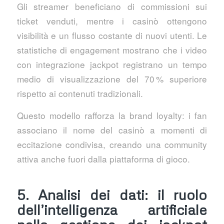
Gli streamer beneficiano di commissioni sui
ticket venduti, mentre i casinò ottengono
visibilità e un flusso costante di nuovi utenti. Le
statistiche di engagement mostrano che i video
con integrazione jackpot registrano un tempo
medio di visualizzazione del 70 % superiore
rispetto ai contenuti tradizionali.
Questo modello rafforza la brand loyalty: i fan
associano il nome del casinò a momenti di
eccitazione condivisa, creando una community
attiva anche fuori dalla piattaforma di gioco.
5. Analisi dei dati: il ruolo
dell’intelligenza artificiale