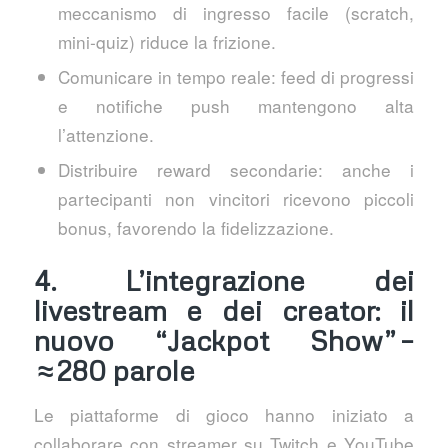
meccanismo di ingresso facile (scratch,
mini‑quiz) riduce la frizione.
Comunicare in tempo reale: feed di progressi
e notifiche push mantengono alta
l’attenzione.
Distribuire reward secondarie: anche i
partecipanti non vincitori ricevono piccoli
bonus, favorendo la fidelizzazione.
4. L’integrazione dei
livestream e dei creator: il
nuovo “Jackpot Show” –
≈ 280 parole
Le piattaforme di gioco hanno iniziato a
collaborare con streamer su Twitch e YouTube