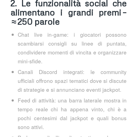
2. Le funzionalità social che
alimentano i grandi premi –
≈ 250 parole
Chat live in‑game: i giocatori possono
scambiarsi consigli su linee di puntata,
condividere momenti di vincita e organizzare
mini‑sfide.
Canali Discord integrati: le community
ufficiali offrono spazi tematici dove si discute
di strategie e si annunciano eventi jackpot.
Feed di attività: una barra laterale mostra in
tempo reale chi ha appena vinto, chi è a
pochi centesimi dal jackpot e quali bonus
sono attivi.