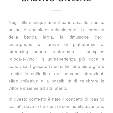
Negli ultimi cinque anni il panorama dei casinò
online è cambiato radicalmente. La crescita
della banda larga, la diffusione degli
smartphone e l’arrivo di piattaforme di
streaming hanno trasformato il semplice
“gioca‑e‑vinci” in un’esperienza più ricca e
condivisa. I giocatori non si limitano più a girare
le slot in solitudine; ora cercano interazioni,
sfide collettive e la possibilità di celebrare le
vittorie insieme ad altri utenti.
In questo contesto è nato il concetto di “casino
social”, dove le funzioni di community diventano