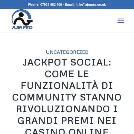
Phone:
07933 882 408
- Email:
info@ajmpro.co.uk
UNCATEGORIZED
JACKPOT SOCIAL:
COME LE
FUNZIONALITÀ DI
COMMUNITY STANNO
RIVOLUZIONANDO I
GRANDI PREMI NEI
CASINO ONLINE