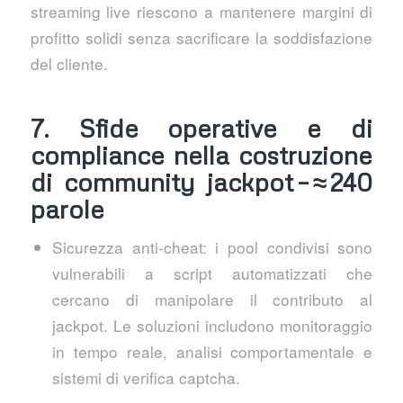
streaming live riescono a mantenere margini di
profitto solidi senza sacrificare la soddisfazione
del cliente.
7. Sfide operative e di
compliance nella costruzione
di community jackpot – ≈ 240
parole
Sicurezza anti‑cheat: i pool condivisi sono
vulnerabili a script automatizzati che
cercano di manipolare il contributo al
jackpot. Le soluzioni includono monitoraggio
in tempo reale, analisi comportamentale e
sistemi di verifica captcha.