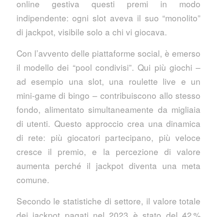
online gestiva questi premi in modo
indipendente: ogni slot aveva il suo “monolito”
di jackpot, visibile solo a chi vi giocava.
Con l’avvento delle piattaforme social, è emerso
il modello dei “pool condivisi”. Qui più giochi –
ad esempio una slot, una roulette live e un
mini‑game di bingo – contribuiscono allo stesso
fondo, alimentato simultaneamente da migliaia
di utenti. Questo approccio crea una dinamica
di rete: più giocatori partecipano, più veloce
cresce il premio, e la percezione di valore
aumenta perché il jackpot diventa una meta
comune.
Secondo le statistiche di settore, il valore totale
dei jackpot pagati nel 2023 è stato del 42 %