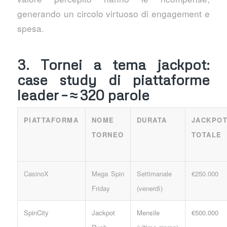
generando un circolo virtuoso di engagement e
spesa.
3. Tornei a tema jackpot:
case study di piattaforme
leader – ≈ 320 parole
PIATTAFORMA
NOME
DURATA
JACKPO
TORNEO
TOTALE
CasinoX
Mega Spin
Settimanale
€250.000
Friday
(venerdì)
SpinCity
Jackpot
Mensile
€500.000