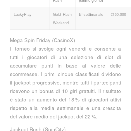
Rush
(ultimo giorno)
LuckyPlay
Gold Rush
Bi‑settimanale
€150.000
Weekend
Mega Spin Friday (CasinoX)
Il torneo si svolge ogni venerdì e consente a
tutti i giocatori di una selezione di slot di
accumulare punti in base al valore delle
scommesse. I primi cinque classificati dividono
il jackpot progressivo, mentre tutti i partecipanti
ricevono un bonus di 10 giri gratuiti. Il risultato
è stato un aumento del 18 % di giocatori attivi
rispetto alla media settimanale e una crescita
del valore medio del jackpot del 22 %.
Jackpot Rush (SpinCity)