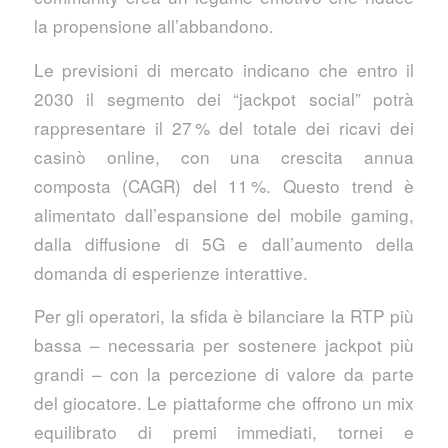
la propensione all’abbandono.
Le previsioni di mercato indicano che entro il
2030 il segmento dei “jackpot social” potrà
rappresentare il 27 % del totale dei ricavi dei
casinò online, con una crescita annua
composta (CAGR) del 11 %. Questo trend è
alimentato dall’espansione del mobile gaming,
dalla diffusione di 5G e dall’aumento della
domanda di esperienze interattive.
Per gli operatori, la sfida è bilanciare la RTP più
bassa – necessaria per sostenere jackpot più
grandi – con la percezione di valore da parte
del giocatore. Le piattaforme che offrono un mix
equilibrato di premi immediati, tornei e