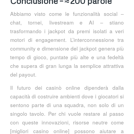
Conclusione – ≈ 200 parole
Abbiamo visto come le funzionalità social –
chat, tornei, livestream e AI – stiano
trasformando i jackpot da premi isolati a veri
motori di engagement. L’interconnessione tra
community e dimensione del jackpot genera più
tempo di gioco, puntate più alte e una fedeltà
che supera di gran lunga la semplice attrattiva
del payout.
Il futuro dei casinò online dipenderà dalla
capacità di costruire ambienti dove i giocatori si
sentono parte di una squadra, non solo di un
singolo tavolo. Per chi vuole restare al passo
con queste innovazioni, risorse neutre come
[migliori casino online] possono aiutare a