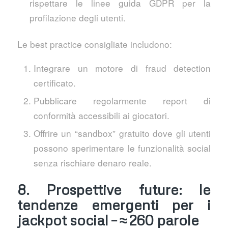
rispettare le linee guida GDPR per la
profilazione degli utenti.
Le best practice consigliate includono:
Integrare un motore di fraud detection
certificato.
Pubblicare regolarmente report di
conformità accessibili ai giocatori.
Offrire un “sandbox” gratuito dove gli utenti
possono sperimentare le funzionalità social
senza rischiare denaro reale.
8. Prospettive future: le
tendenze emergenti per i
jackpot social – ≈ 260 parole