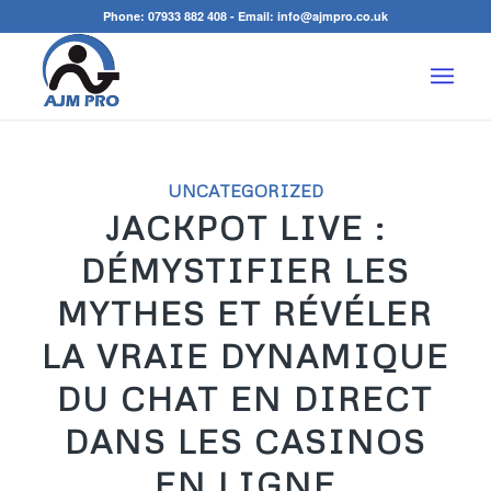
Phone:
07933 882 408
- Email:
info@ajmpro.co.uk
UNCATEGORIZED
JACKPOT LIVE :
DÉMYSTIFIER LES
MYTHES ET RÉVÉLER
LA VRAIE DYNAMIQUE
DU CHAT EN DIRECT
DANS LES CASINOS
EN LIGNE