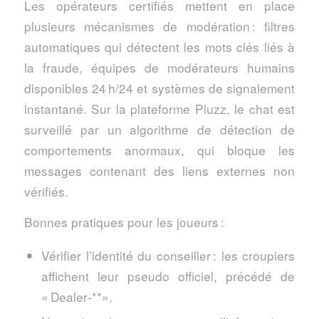
Les opérateurs certifiés mettent en place
plusieurs mécanismes de modération : filtres
automatiques qui détectent les mots clés liés à
la fraude, équipes de modérateurs humains
disponibles 24 h/24 et systèmes de signalement
instantané. Sur la plateforme Pluzz, le chat est
surveillé par un algorithme de détection de
comportements anormaux, qui bloque les
messages contenant des liens externes non
vérifiés.
Bonnes pratiques pour les joueurs :
Vérifier l’identité du conseiller : les croupiers
affichent leur pseudo officiel, précédé de
« Dealer‑**».