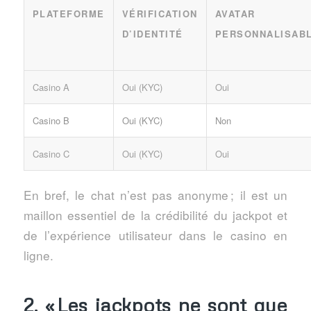
PLATEFORME
VÉRIFICATION
AVATAR
D’IDENTITÉ
PERSONNALISAB
Casino A
Oui (KYC)
Oui
Casino B
Oui (KYC)
Non
Casino C
Oui (KYC)
Oui
En bref, le chat n’est pas anonyme ; il est un
maillon essentiel de la crédibilité du jackpot et
de l’expérience utilisateur dans le casino en
ligne.
2. « Les jackpots ne sont que