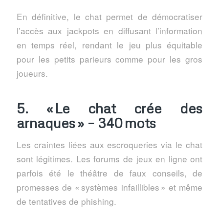
En définitive, le chat permet de démocratiser
l’accès aux jackpots en diffusant l’information
en temps réel, rendant le jeu plus équitable
pour les petits parieurs comme pour les gros
joueurs.
5. « Le chat crée des
arnaques » – 340 mots
Les craintes liées aux escroqueries via le chat
sont légitimes. Les forums de jeux en ligne ont
parfois été le théâtre de faux conseils, de
promesses de « systèmes infaillibles » et même
de tentatives de phishing.