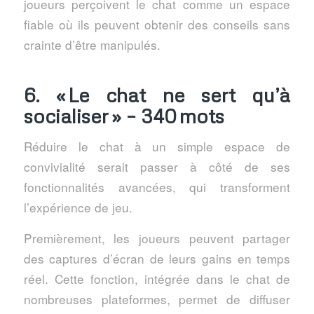
joueurs perçoivent le chat comme un espace
fiable où ils peuvent obtenir des conseils sans
crainte d’être manipulés.
6. « Le chat ne sert qu’à
socialiser » – 340 mots
Réduire le chat à un simple espace de
convivialité serait passer à côté de ses
fonctionnalités avancées, qui transforment
l’expérience de jeu.
Premièrement, les joueurs peuvent partager
des captures d’écran de leurs gains en temps
réel. Cette fonction, intégrée dans le chat de
nombreuses plateformes, permet de diffuser