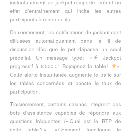
instantanément un jackpot remporté, créant un
effet d’entraînement qui incite les autres
participants à rester actifs.
Deuxièmement, les notifications de jackpot sont
diffusées automatiquement dans le fil de
discussion dès que le pot dépasse un seuil
prédéfini. Un message type : «
Jackpot
progressif à 8 500 € ! Rejoignez la table !
».
Cette alerte instantanée augmente le trafic sur
les tables concernées et booste le taux de
participation.
Troisièmement, certains casinos intègrent des
bots d’assistance capables de répondre aux
questions fréquentes (« Quel est le RTP de
cette table ? », « Comment fonctionne le