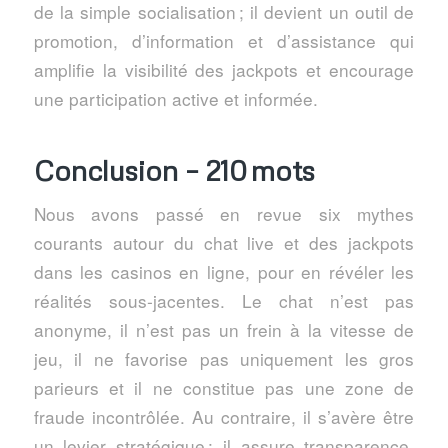
de la simple socialisation ; il devient un outil de
promotion, d’information et d’assistance qui
amplifie la visibilité des jackpots et encourage
une participation active et informée.
Conclusion – 210 mots
Nous avons passé en revue six mythes
courants autour du chat live et des jackpots
dans les casinos en ligne, pour en révéler les
réalités sous‑jacentes. Le chat n’est pas
anonyme, il n’est pas un frein à la vitesse de
jeu, il ne favorise pas uniquement les gros
parieurs et il ne constitue pas une zone de
fraude incontrôlée. Au contraire, il s’avère être
un levier stratégique : il assure transparence,