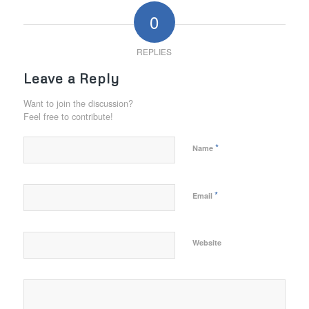
0
REPLIES
Leave a Reply
Want to join the discussion?
Feel free to contribute!
*
Name
*
Email
Website