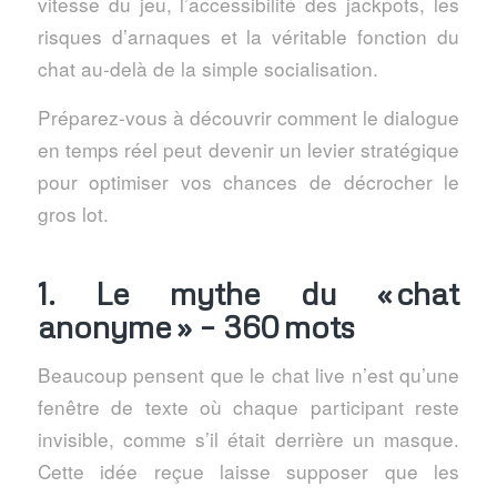
vitesse du jeu, l’accessibilité des jackpots, les
risques d’arnaques et la véritable fonction du
chat au-delà de la simple socialisation.
Préparez‑vous à découvrir comment le dialogue
en temps réel peut devenir un levier stratégique
pour optimiser vos chances de décrocher le
gros lot.
1. Le mythe du « chat
anonyme » – 360 mots
Beaucoup pensent que le chat live n’est qu’une
fenêtre de texte où chaque participant reste
invisible, comme s’il était derrière un masque.
Cette idée reçue laisse supposer que les