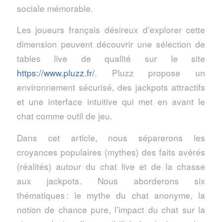
sociale mémorable.
Les joueurs français désireux d’explorer cette
dimension peuvent découvrir une sélection de
tables live de qualité sur le site
https://www.pluzz.fr/
. Pluzz propose un
environnement sécurisé, des jackpots attractifs
et une interface intuitive qui met en avant le
chat comme outil de jeu.
Dans cet article, nous séparerons les
croyances populaires (mythes) des faits avérés
(réalités) autour du chat live et de la chasse
aux jackpots. Nous aborderons six
thématiques : le mythe du chat anonyme, la
notion de chance pure, l’impact du chat sur la