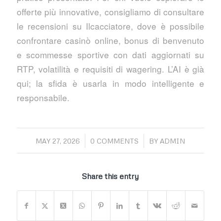
offerte più innovative, consigliamo di consultare
le recensioni su Ilcacciatore, dove è possibile
confrontare casinò online, bonus di benvenuto
e scommesse sportive con dati aggiornati su
RTP, volatilità e requisiti di wagering. L’AI è già
qui; la sfida è usarla in modo intelligente e
responsabile.
/
/
MAY 27, 2026
0 COMMENTS
BY
ADMIN
Share this entry