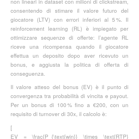
non lineari in dataset con milioni di clickstream,
consentendo di stimare il valore futuro del
giocatore (LTV) con errori inferiori al 5 %. Il
reinforcement learning (RL) è impiegato per
ottimizzare sequenze di offerte: l’agente RL
riceve una ricompensa quando il giocatore
effettua un deposito dopo aver ricevuto un
bonus, e aggiusta la politica di offerta di
conseguenza.
Il valore atteso del bonus (EV) è il punto di
convergenza tra probabilità di vincita e payout.
Per un bonus di 100 % fino a €200, con un
requisito di turnover di 30x, il calcolo è:
[
EV = \frac{P_{\text{win}} \times \text{RTP}