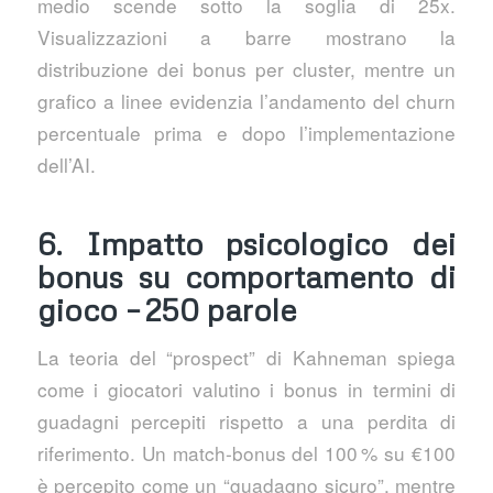
medio scende sotto la soglia di 25x.
Visualizzazioni a barre mostrano la
distribuzione dei bonus per cluster, mentre un
grafico a linee evidenzia l’andamento del churn
percentuale prima e dopo l’implementazione
dell’AI.
6. Impatto psicologico dei
bonus su comportamento di
gioco – 250 parole
La teoria del “prospect” di Kahneman spiega
come i giocatori valutino i bonus in termini di
guadagni percepiti rispetto a una perdita di
riferimento. Un match‑bonus del 100 % su €100
è percepito come un “guadagno sicuro”, mentre