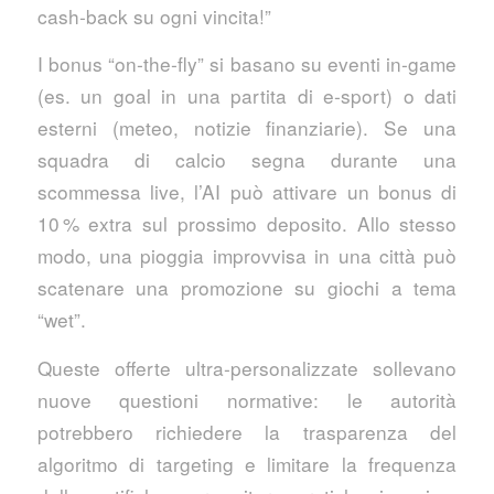
cash‑back su ogni vincita!”
I bonus “on‑the‑fly” si basano su eventi in‑game
(es. un goal in una partita di e‑sport) o dati
esterni (meteo, notizie finanziarie). Se una
squadra di calcio segna durante una
scommessa live, l’AI può attivare un bonus di
10 % extra sul prossimo deposito. Allo stesso
modo, una pioggia improvvisa in una città può
scatenare una promozione su giochi a tema
“wet”.
Queste offerte ultra‑personalizzate sollevano
nuove questioni normative: le autorità
potrebbero richiedere la trasparenza del
algoritmo di targeting e limitare la frequenza