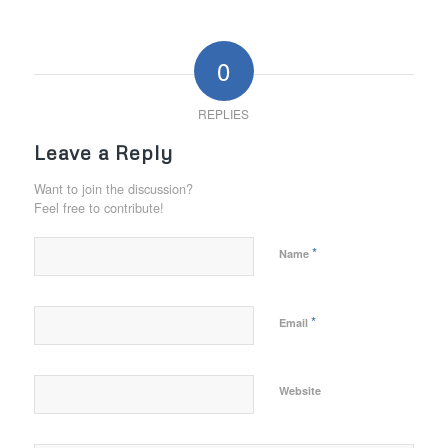
0
REPLIES
Leave a Reply
Want to join the discussion?
Feel free to contribute!
*
Name
*
Email
Website