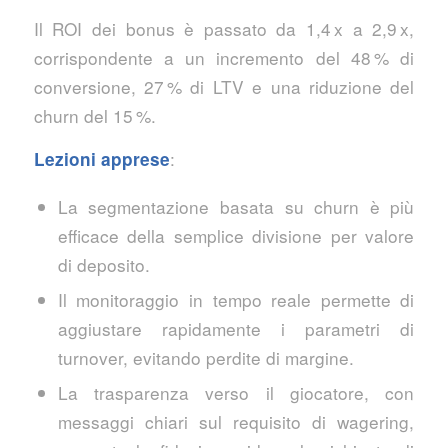
Il ROI dei bonus è passato da 1,4 x a 2,9 x,
corrispondente a un incremento del 48 % di
conversione, 27 % di LTV e una riduzione del
churn del 15 %.
:
Lezioni apprese
La segmentazione basata su churn è più
efficace della semplice divisione per valore
di deposito.
Il monitoraggio in tempo reale permette di
aggiustare rapidamente i parametri di
turnover, evitando perdite di margine.
La trasparenza verso il giocatore, con
messaggi chiari sul requisito di wagering,