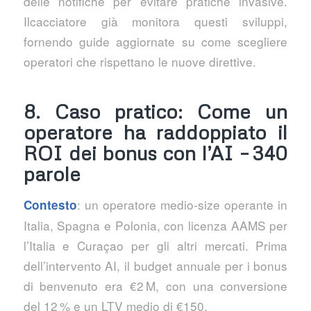
delle notifiche per evitare pratiche invasive.
Ilcacciatore già monitora questi sviluppi,
fornendo guide aggiornate su come scegliere
operatori che rispettano le nuove direttive.
8. Caso pratico: Come un
operatore ha raddoppiato il
ROI dei bonus con l’AI – 340
parole
: un operatore medio‑size operante in
Contesto
Italia, Spagna e Polonia, con licenza AAMS per
l’Italia e Curaçao per gli altri mercati. Prima
dell’intervento AI, il budget annuale per i bonus
di benvenuto era €2 M, con una conversione
del 12 % e un LTV medio di €150.