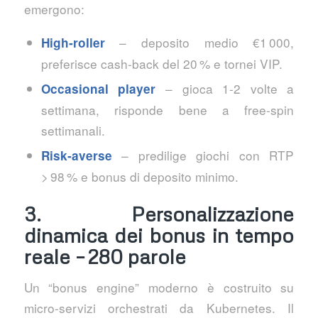
emergono:
– deposito medio €1 000,
High‑roller
preferisce cash‑back del 20 % e tornei VIP.
– gioca 1‑2 volte a
Occasional player
settimana, risponde bene a free‑spin
settimanali.
– predilige giochi con RTP
Risk‑averse
> 98 % e bonus di deposito minimo.
3. Personalizzazione
dinamica dei bonus in tempo
reale – 280 parole
Un “bonus engine” moderno è costruito su
micro‑servizi orchestrati da Kubernetes. Il