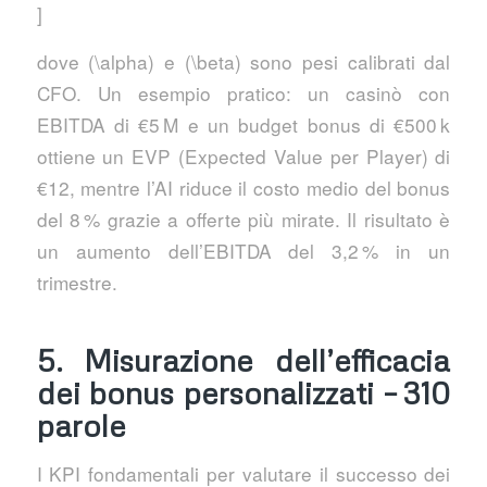
]
dove (\alpha) e (\beta) sono pesi calibrati dal
CFO. Un esempio pratico: un casinò con
EBITDA di €5 M e un budget bonus di €500 k
ottiene un EVP (Expected Value per Player) di
€12, mentre l’AI riduce il costo medio del bonus
del 8 % grazie a offerte più mirate. Il risultato è
un aumento dell’EBITDA del 3,2 % in un
trimestre.
5. Misurazione dell’efficacia
dei bonus personalizzati – 310
parole
I KPI fondamentali per valutare il successo dei