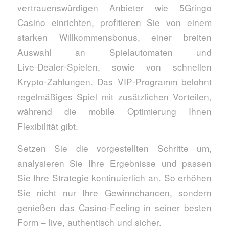
vertrauenswürdigen Anbieter wie 5Gringo
Casino einrichten, profitieren Sie von einem
starken Willkommensbonus, einer breiten
Auswahl an Spielautomaten und
Live‑Dealer‑Spielen, sowie von schnellen
Krypto‑Zahlungen. Das VIP‑Programm belohnt
regelmäßiges Spiel mit zusätzlichen Vorteilen,
während die mobile Optimierung Ihnen
Flexibilität gibt.
Setzen Sie die vorgestellten Schritte um,
analysieren Sie Ihre Ergebnisse und passen
Sie Ihre Strategie kontinuierlich an. So erhöhen
Sie nicht nur Ihre Gewinnchancen, sondern
genießen das Casino‑Feeling in seiner besten
Form – live, authentisch und sicher.