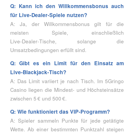
Q: Kann ich den Willkommensbonus auch
für Live‑Dealer‑Spiele nutzen?
A: Ja, der Willkommensbonus gilt für die
meisten Spiele, einschließlich
Live‑Dealer‑Tische, solange die
Umsatzbedingungen erfüllt sind.
Q: Gibt es ein Limit für den Einsatz am
Live‑Blackjack‑Tisch?
A: Das Limit variiert je nach Tisch. Im 5Gringo
Casino liegen die Mindest‑ und Höchsteinsätze
zwischen 5 € und 500 €.
Q: Wie funktioniert das VIP‑Programm?
A: Spieler sammeln Punkte für jede getätigte
Wette. Ab einer bestimmten Punktzahl steigen