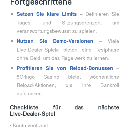
Fortgeschrittene
– Definieren Sie
Setzen Sie klare Limits
Tages‑ und Sitzungsgrenzen, um
verantwortungsbewusst zu spielen.
– Viele
Nutzen Sie Demo‑Versionen
Live‑Dealer‑Spiele bieten eine Testphase
ohne Geld, um das Regelwerk zu lernen.
–
Profitieren Sie von Reload‑Bonussen
5Gringo Casino bietet wöchentliche
Reload‑Aktionen, die Ihre Bankroll
aufstocken.
Checkliste für das nächste
Live‑Dealer‑Spiel
• Konto verifiziert