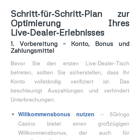
Schritt‑für‑Schritt‑Plan zur
Optimierung Ihres
Live‑Dealer‑Erlebnisses
1. Vorbereitung – Konto, Bonus und
Zahlungsmittel
Bevor Sie den ersten Live‑Dealer‑Tisch
betreten, sollten Sie sicherstellen, dass Ihr
Konto vollständig verifiziert ist. Das
beschleunigt Auszahlungen und verhindert
Unterbrechungen.
– 5Gringo
Willkommensbonus nutzen
Casino bietet einen großzügigen
Willkommensbonus, der auch für