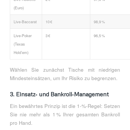
(Euro)
Live‑Baccarat
10 €
98,9 %
Live‑Poker
3 €
96,5 %
(Texas
Hold’em)
Wählen Sie zunächst Tische mit niedrigen
Mindesteinsätzen, um Ihr Risiko zu begrenzen.
3. Einsatz‑ und Bankroll‑Management
Ein bewährtes Prinzip ist die 1‑%‑Regel: Setzen
Sie nie mehr als 1 % Ihrer gesamten Bankroll
pro Hand.