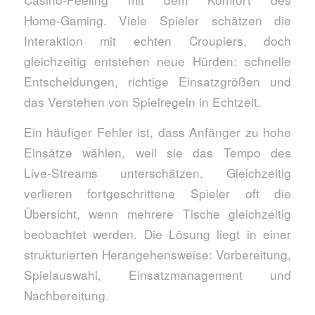
Home‑Gaming. Viele Spieler schätzen die
Interaktion mit echten Croupiers, doch
gleichzeitig entstehen neue Hürden: schnelle
Entscheidungen, richtige Einsatzgrößen und
das Verstehen von Spielregeln in Echtzeit.
Ein häufiger Fehler ist, dass Anfänger zu hohe
Einsätze wählen, weil sie das Tempo des
Live‑Streams unterschätzen. Gleichzeitig
verlieren fortgeschrittene Spieler oft die
Übersicht, wenn mehrere Tische gleichzeitig
beobachtet werden. Die Lösung liegt in einer
strukturierten Herangehensweise: Vorbereitung,
Spielauswahl, Einsatzmanagement und
Nachbereitung.