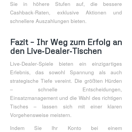
Sie in höhere Stufen auf, die bessere
Cashback‑Raten, exklusive Aktionen und
schnellere Auszahlungen bieten.
Fazit – Ihr Weg zum Erfolg an
den Live‑Dealer‑Tischen
Live‑Dealer‑Spiele bieten ein einzigartiges
Erlebnis, das sowohl Spannung als auch
strategische Tiefe vereint. Die größten Hürden
– schnelle Entscheidungen,
Einsatzmanagement und die Wahl des richtigen
Tisches – lassen sich mit einer klaren
Vorgehensweise meistern.
Indem Sie Ihr Konto bei einem