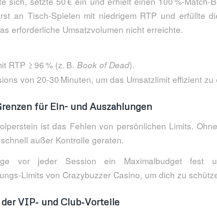
te sich, setzte 50 € ein und erhielt einen 100 %‑Match‑
erst an Tisch‑Spielen mit niedrigem RTP und erfüllte 
 das erforderliche Umsatzvolumen nicht erreichte.
it RTP ≥ 96 % (z. B.
).
Book of Dead
ions von 20‑30 Minuten, um das Umsatzlimit effizient zu 
Grenzen für Ein- und Auszahlungen
tolperstein ist das Fehlen von persönlichen Limits. Ohn
schnell außer Kontrolle geraten.
ge vor jeder Session ein Maximalbudget fest 
ungs‑Limits von Crazybuzzer Casino, um dich zu schütz
 der VIP‑ und Club‑Vorteile