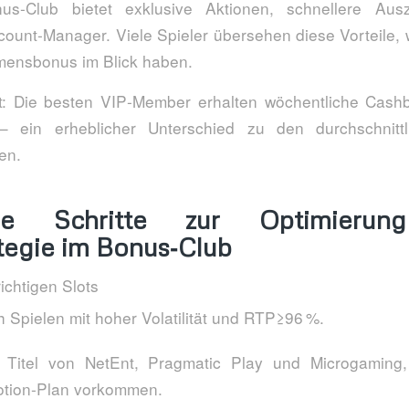
us‑Club bietet exklusive Aktionen, schnellere Aus
count‑Manager. Viele Spieler übersehen diese Vorteile, w
mensbonus im Blick haben.
et: Die besten VIP‑Member erhalten wöchentliche Cash
 ein erheblicher Unterschied zu den durchschnitt
en.
che Schritte zur Optimierun
tegie im Bonus‑Club
ichtigen Slots
 Spielen mit hoher Volatilität und RTP≥96 %.
 Titel von NetEnt, Pragmatic Play und Microgaming,
otion‑Plan vorkommen.