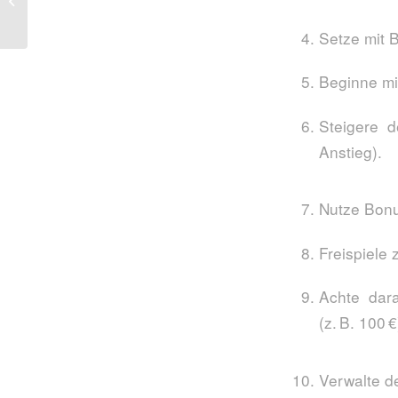
tournois de Stake Casino
Setze mit 
Beginne mit
Steigere 
Anstieg).
Nutze Bonu
Freispiele
Achte dara
(z. B. 100 
Verwalte d