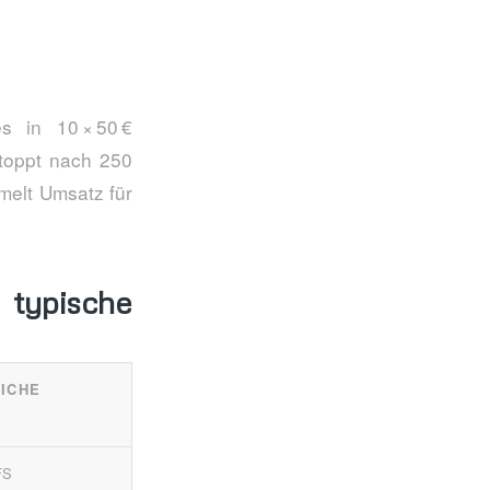
 in 10 × 50 €
stoppt nach 250
melt Umsatz für
 typische
ICHE
FS