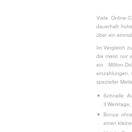
Viele Online‑
dauerhaft hoh
über ein einma
Im Vergleich z
die meist nur 
ein Million‑
einzahlungen, 
spezieller Meil
Schnelle A
3 Werktage,
Bonus ohne 
einen klein