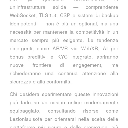
un’infrastruttura solida — comprendente
WebSocket, TLS 1.3, CSP e sistemi di backup
idempotenti — non è più un optional, ma una
necessità per mantenere la competitività in un
mercato sempre più esigente. Le tendenze
emergenti, come AR/VR via WebXR, AI per
bonus predittivi e KYC integrato, apriranno
nuove frontiere di engagement, ma
richiederanno una continua attenzione alla
sicurezza e alla conformità.
Chi desidera sperimentare queste innovazioni
può farlo su un casino online modernamente
equipaggiato, consultando risorse come
Lezionisulsofa per orientarsi nella scelta delle
piattaforme più sicure e delle promozioni più