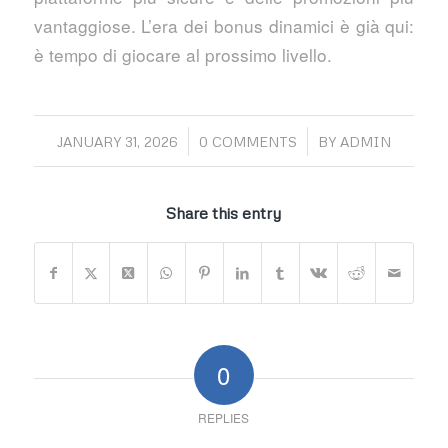
vantaggiose. L’era dei bonus dinamici è già qui:
è tempo di giocare al prossimo livello.
/
/
JANUARY 31, 2026
0 COMMENTS
BY
ADMIN
Share this entry
0
REPLIES