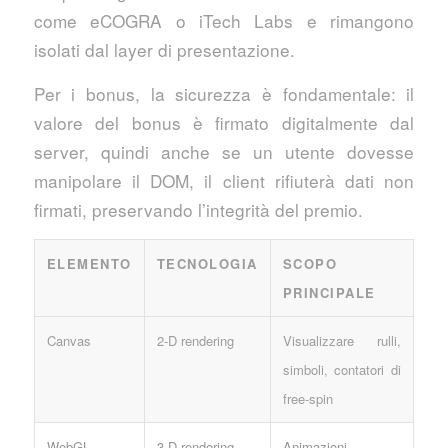
come eCOGRA o iTech Labs e rimangono
isolati dal layer di presentazione.
Per i bonus, la sicurezza è fondamentale: il
valore del bonus è firmato digitalmente dal
server, quindi anche se un utente dovesse
manipolare il DOM, il client rifiuterà dati non
firmati, preservando l’integrità del premio.
ELEMENTO
TECNOLOGIA
SCOPO
PRINCIPALE
Canvas
2‑D rendering
Visualizzare rulli,
simboli, contatori di
free‑spin
WebGL
3‑D rendering
Animazioni