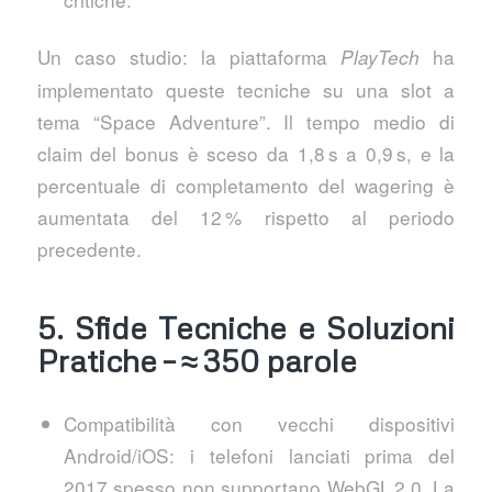
Un caso studio: la piattaforma
ha
PlayTech
implementato queste tecniche su una slot a
tema “Space Adventure”. Il tempo medio di
claim del bonus è sceso da 1,8 s a 0,9 s, e la
percentuale di completamento del wagering è
aumentata del 12 % rispetto al periodo
precedente.
5. Sfide Tecniche e Soluzioni
Pratiche – ≈ 350 parole
Compatibilità con vecchi dispositivi
Android/iOS: i telefoni lanciati prima del
2017 spesso non supportano WebGL 2.0. La