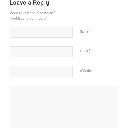
Leave a Reply
Want to join the discussion?
Feel free to contribute!
*
Name
*
Email
Website