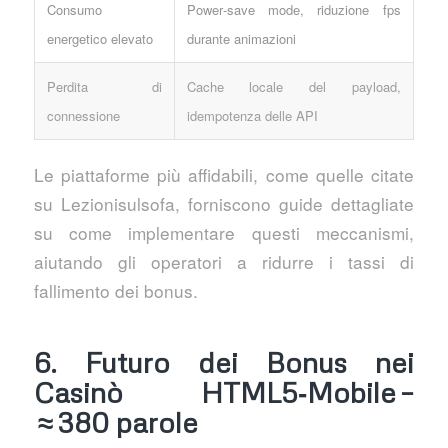
Consumo
Power‑save mode, riduzione fps
energetico elevato
durante animazioni
Perdita di
Cache locale del payload,
connessione
idempotenza delle API
Le piattaforme più affidabili, come quelle citate
su Lezionisulsofa, forniscono guide dettagliate
su come implementare questi meccanismi,
aiutando gli operatori a ridurre i tassi di
fallimento dei bonus.
6. Futuro dei Bonus nei
Casinò HTML5‑Mobile –
≈ 380 parole