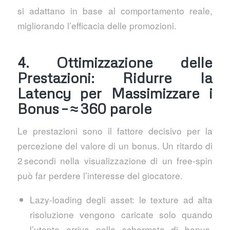
si adattano in base al comportamento reale,
migliorando l’efficacia delle promozioni.
4. Ottimizzazione delle
Prestazioni: Ridurre la
Latency per Massimizzare i
Bonus – ≈ 360 parole
Le prestazioni sono il fattore decisivo per la
percezione del valore di un bonus. Un ritardo di
2 secondi nella visualizzazione di un free‑spin
può far perdere l’interesse del giocatore.
Lazy‑loading degli asset: le texture ad alta
risoluzione vengono caricate solo quando
l’utente arriva nella schermata di bonus.