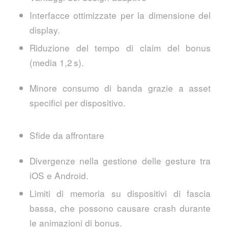
Interfacce ottimizzate per la dimensione del
display.
Riduzione del tempo di claim del bonus
(media 1,2 s).
Minore consumo di banda grazie a asset
specifici per dispositivo.
Sfide da affrontare
Divergenze nella gestione delle gesture tra
iOS e Android.
Limiti di memoria su dispositivi di fascia
bassa, che possono causare crash durante
le animazioni di bonus.