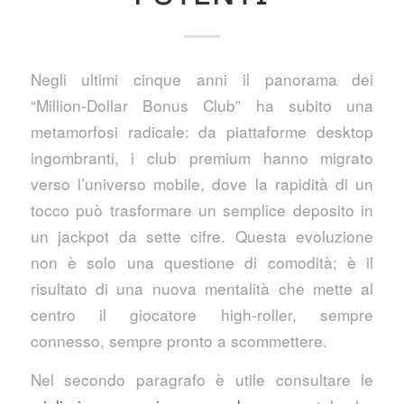
Negli ultimi cinque anni il panorama dei
“Million‑Dollar Bonus Club” ha subito una
metamorfosi radicale: da piattaforme desktop
ingombranti, i club premium hanno migrato
verso l’universo mobile, dove la rapidità di un
tocco può trasformare un semplice deposito in
un jackpot da sette cifre. Questa evoluzione
non è solo una questione di comodità; è il
risultato di una nuova mentalità che mette al
centro il giocatore high‑roller, sempre
connesso, sempre pronto a scommettere.
Nel secondo paragrafo è utile consultare le