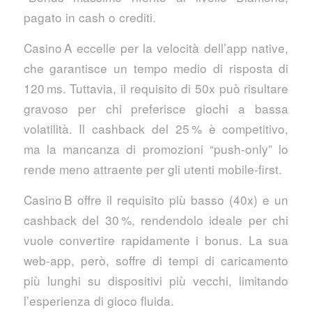
pagato in cash o crediti.
Casino A eccelle per la velocità dell’app native,
che garantisce un tempo medio di risposta di
120 ms. Tuttavia, il requisito di 50x può risultare
gravoso per chi preferisce giochi a bassa
volatilità. Il cashback del 25 % è competitivo,
ma la mancanza di promozioni “push‑only” lo
rende meno attraente per gli utenti mobile‑first.
Casino B offre il requisito più basso (40x) e un
cashback del 30 %, rendendolo ideale per chi
vuole convertire rapidamente i bonus. La sua
web‑app, però, soffre di tempi di caricamento
più lunghi su dispositivi più vecchi, limitando
l’esperienza di gioco fluida.