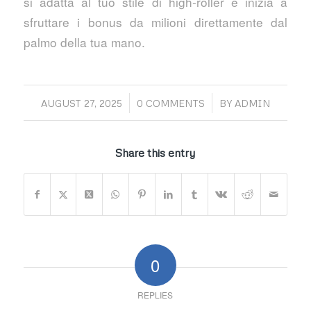
si adatta al tuo stile di high‑roller e inizia a
sfruttare i bonus da milioni direttamente dal
palmo della tua mano.
/
/
AUGUST 27, 2025
0 COMMENTS
BY
ADMIN
Share this entry
0
REPLIES