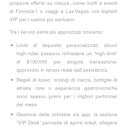
proporre offerte su misura, come inviti a eventi
di Formula 1 o viaggi a Las Vegas con biglietti
VIP per i casinò più esclusivi.
Tra i servizi extra più apprezzati troviamo:
Limiti di deposito personalizzati: alcuni
high‑roller possono richiedere un “high‑limit”
di $100 000 per singola transazione,
approvato in tempo reale dall’assistenza.
Regali di lusso: orologi di marca, bottiglie di
whisky rare o esperienze gastronomiche
sono spesso premi per i migliori performer
del mese.
Gestione delle richieste via app: la sezione
“VIP Desk” permette di aprire ticket, allegare