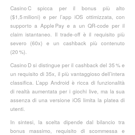
Casino C spicca per il bonus più alto
($1,5 milioni) e per l’app iOS ottimizzata, con
supporto a Apple Pay e a un QR‑code per il
claim istantaneo. Il trade‑off è il requisito più
severo (60x) e un cashback più contenuto
(20 %).
Casino D si distingue per il cashback del 35 % e
un requisito di 35x, il più vantaggioso dell’intera
classifica. L’app Android è ricca di funzionalità
di realtà aumentata per i giochi live, ma la sua
assenza di una versione iOS limita la platea di
utenti.
In sintesi, la scelta dipende dal bilancio tra
bonus massimo, requisito di scommessa e