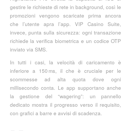
gestire le richieste di rete in background, così le
promozioni vengono scaricate prima ancora
che l’utente apra l’app. VIP Casino Suite,
invece, punta sulla sicurezza: ogni transazione
richiede la verifica biometrica e un codice OTP
inviato via SMS.
In tutti i casi, la velocità di caricamento è
inferiore a 150 ms, il che è cruciale per le
scommesse ad alta quota dove ogni
millisecondo conta. Le app supportano anche
la gestione del “wagering”: un pannello
dedicato mostra il progresso verso il requisito,
con grafici a barre e avvisi di scadenza.