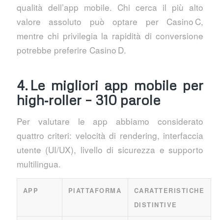
qualità dell’app mobile. Chi cerca il più alto
valore assoluto può optare per Casino C,
mentre chi privilegia la rapidità di conversione
potrebbe preferire Casino D.
4. Le migliori app mobile per
high‑roller – 310 parole
Per valutare le app abbiamo considerato
quattro criteri: velocità di rendering, interfaccia
utente (UI/UX), livello di sicurezza e supporto
multilingua.
APP
PIATTAFORMA
CARATTERISTICHE
DISTINTIVE