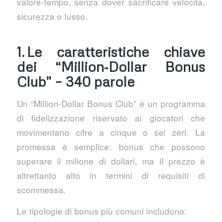
valore‑tempo, senza dover sacrificare velocità,
sicurezza o lusso.
1. Le caratteristiche chiave
dei “Million‑Dollar Bonus
Club” – 340 parole
Un “Million‑Dollar Bonus Club” è un programma
di fidelizzazione riservato ai giocatori che
movimentano cifre a cinque o sei zeri. La
promessa è semplice: bonus che possono
superare il milione di dollari, ma il prezzo è
altrettanto alto in termini di requisiti di
scommessa.
Le tipologie di bonus più comuni includono: