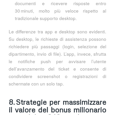
documenti e ricevere risposte entro
30 minuti, molto più veloce rispetto al
tradizionale supporto desktop.
Le differenze tra app e desktop sono evidenti.
Su desktop, le richieste di assistenza possono
richiedere più passaggi (login, selezione del
dipartimento, invio di file). L’app, invece, sfrutta
le notifiche push per avvisare l’utente
dell’avanzamento del ticket e consente di
condividere screenshot o registrazioni di
schermate con un solo tap.
8. Strategie per massimizzare
il valore del bonus milionario