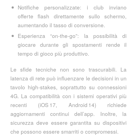
Notifiche personalizzate: i club inviano
offerte flash direttamente sullo schermo,
aumentando il tasso di conversione.
Esperienza “on‑the‑go”: la possibilità di
giocare durante gli spostamenti rende il
tempo di gioco più produttivo.
Le sfide tecniche non sono trascurabili. La
latenza di rete può influenzare le decisioni in un
tavolo high‑stakes, soprattutto su connessioni
4G. La compatibilità con i sistemi operativi più
recenti (iOS 17, Android 14) richiede
aggiornamenti continui dell’app. Inoltre, la
sicurezza deve essere garantita su dispositivi
che possono essere smarriti o compromessi.