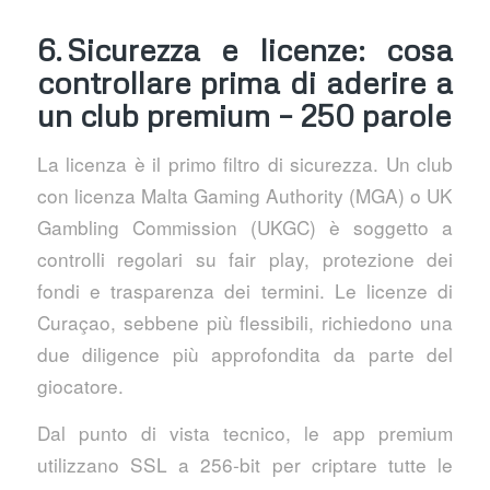
6. Sicurezza e licenze: cosa
controllare prima di aderire a
un club premium – 250 parole
La licenza è il primo filtro di sicurezza. Un club
con licenza Malta Gaming Authority (MGA) o UK
Gambling Commission (UKGC) è soggetto a
controlli regolari su fair play, protezione dei
fondi e trasparenza dei termini. Le licenze di
Curaçao, sebbene più flessibili, richiedono una
due diligence più approfondita da parte del
giocatore.
Dal punto di vista tecnico, le app premium
utilizzano SSL a 256‑bit per criptare tutte le