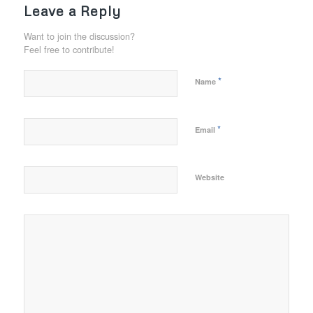
Leave a Reply
Want to join the discussion?
Feel free to contribute!
*
Name
*
Email
Website