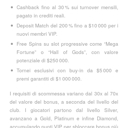
Cashback fino al 30 % sui turnover mensili,
pagato in crediti reali.
Deposit Match del 200 % fino a $10 000 per i
nuovi membri VIP.
Free Spins su slot progressive come “Mega
Fortune” o “Hall of Gods”, con valore
potenziale di $250 000.
Tornei esclusivi con buy‑in da $5 000 e
premi garantiti di $1 000 000.
I requisiti di scommessa variano dal 30x al 70x
del valore del bonus, a seconda del livello del
club. I giocatori partono dal livello Silver,
avanzano a Gold, Platinum e infine Diamond,
accumulando punti VIP per sbloccare bonus più