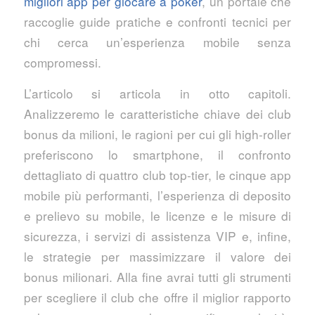
migliori app per giocare a poker
, un portale che
raccoglie guide pratiche e confronti tecnici per
chi cerca un’esperienza mobile senza
compromessi.
L’articolo si articola in otto capitoli.
Analizzeremo le caratteristiche chiave dei club
bonus da milioni, le ragioni per cui gli high‑roller
preferiscono lo smartphone, il confronto
dettagliato di quattro club top‑tier, le cinque app
mobile più performanti, l’esperienza di deposito
e prelievo su mobile, le licenze e le misure di
sicurezza, i servizi di assistenza VIP e, infine,
le strategie per massimizzare il valore dei
bonus milionari. Alla fine avrai tutti gli strumenti
per scegliere il club che offre il miglior rapporto