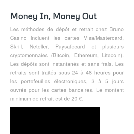
Money In, Money Out
Les méthodes de dépôt et retrait chez Bruno
Casino incluent les cartes Visa/Mastercard,
Skrill, Neteller, Paysafecard et plusieurs
cryptomonnaies (Bitcoin, Ethereum, Litecoin).
Les dépôts sont instantanés et sans frais. Les
retraits sont traités sous 24 à 48 heures pour
les portefeuilles électroniques, 3 à 5 jours
ouvrés pour les cartes bancaires. Le montant
minimum de retrait est de 20 €.