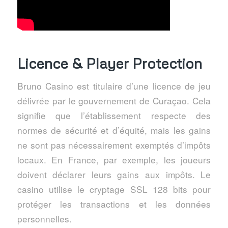
Licence & Player Protection
Bruno Casino est titulaire d’une licence de jeu
délivrée par le gouvernement de Curaçao. Cela
signifie que l’établissement respecte des
normes de sécurité et d’équité, mais les gains
ne sont pas nécessairement exemptés d’impôts
locaux. En France, par exemple, les joueurs
doivent déclarer leurs gains aux impôts. Le
casino utilise le cryptage SSL 128 bits pour
protéger les transactions et les données
personnelles.