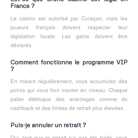
France ?
Le casino est autorisé par Curaçao, mais les
joueurs français doivent respecter leur
législation locale. Les gains doivent être
déclarés.
Comment fonctionne le programme VIP
?
En misant régulièrement, vous accumulez des
points qui vous font monter en niveau. Chaque
palier débloque des avantages comme du
cashback et des limites de retrait plus élevées.
Puis-je annuler un retrait ?
Oui, tant que le retrait n’a pas été traité, vous