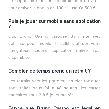
Le dépôt minimum est généralement de 20 €
pour activer le bonus de 100 % jusqu’à 500 €.
Puis-je jouer sur mobile sans application
?
Oui, Bruno Casino dispose d’un site web
optimisé pour mobile. Il suffit d’utiliser votre
navigateur, aucune application native n’est
disponible.
Combien de temps prend un retrait ?
Les retraits vers les portefeuilles électroniques
sont traités sous 24 à 48 heures, les cartes
bancaires sous 3 à 5 jours ouvrés.
Est-ce que Bruno Casino est légal en