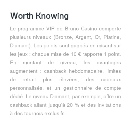
Worth Knowing
Le programme VIP de Bruno Casino comporte
plusieurs niveaux (Bronze, Argent, Or, Platine,
Diamant). Les points sont gagnés en misant sur
les jeux : chaque mise de 10 € rapporte 1 point.
En montant de niveau, les avantages
augmentent : cashback hebdomadaire, limites
de retrait plus élevées, des cadeaux
personnalisés, et un gestionnaire de compte
dédié. Le niveau Diamant, par exemple, offre un
cashback allant jusqu’à 20 % et des invitations
à des tournois exclusifs.