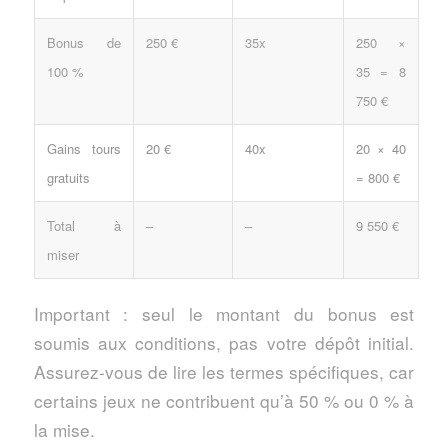
Bonus de
250 €
35x
250 ×
100 %
35 = 8
750 €
Gains tours
20 €
40x
20 × 40
gratuits
= 800 €
Total à
–
–
9 550 €
miser
Important : seul le montant du bonus est
soumis aux conditions, pas votre dépôt initial.
Assurez-vous de lire les termes spécifiques, car
certains jeux ne contribuent qu’à 50 % ou 0 % à
la mise.