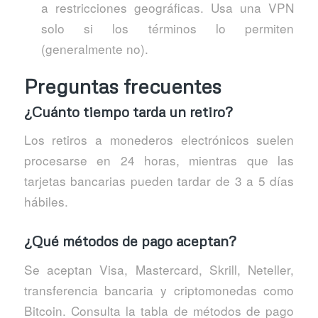
a restricciones geográficas. Usa una VPN
solo si los términos lo permiten
(generalmente no).
Preguntas frecuentes
¿Cuánto tiempo tarda un retiro?
Los retiros a monederos electrónicos suelen
procesarse en 24 horas, mientras que las
tarjetas bancarias pueden tardar de 3 a 5 días
hábiles.
¿Qué métodos de pago aceptan?
Se aceptan Visa, Mastercard, Skrill, Neteller,
transferencia bancaria y criptomonedas como
Bitcoin. Consulta la tabla de métodos de pago