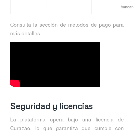
bancari
Consulta la sección de métodos de pago para
más detalles.
Seguridad y licencias
La plataforma opera bajo una licencia de
Curazao, lo que garantiza que cumple con