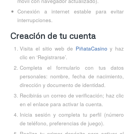
móvil con navegador actualizado).
Conexión a internet estable para evitar
interrupciones.
Creación de tu cuenta
Visita el sitio web de
PiñataCasino
y haz
clic en ‘Registrarse’.
Completa el formulario con tus datos
personales: nombre, fecha de nacimiento,
dirección y documento de identidad.
Recibirás un correo de verificación; haz clic
en el enlace para activar la cuenta.
Inicia sesión y completa tu perfil (número
de teléfono, preferencias de juego).
Realiza tu primer depósito para activar el