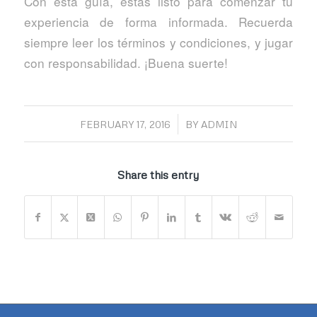
Con esta guía, estás listo para comenzar tu
experiencia de forma informada. Recuerda
siempre leer los términos y condiciones, y jugar
con responsabilidad. ¡Buena suerte!
/
FEBRUARY 17, 2016
BY
ADMIN
Share this entry