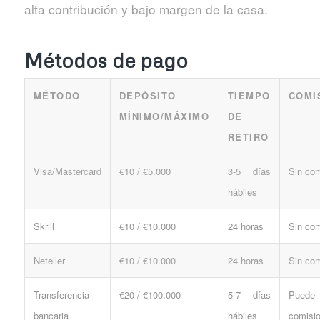
alta contribución y bajo margen de la casa.
Métodos de pago
MÉTODO
DEPÓSITO
TIEMPO
COMI
MÍNIMO/MÁXIMO
DE
RETIRO
Visa/Mastercard
€10 / €5.000
3-5 días
Sin co
hábiles
Skrill
€10 / €10.000
24 horas
Sin co
Neteller
€10 / €10.000
24 horas
Sin co
Transferencia
€20 / €100.000
5-7 días
Pued
bancaria
hábiles
comisi