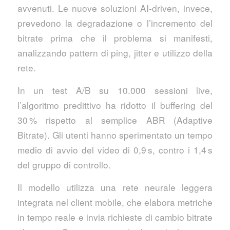
avvenuti. Le nuove soluzioni AI‑driven, invece,
prevedono la degradazione o l’incremento del
bitrate prima che il problema si manifesti,
analizzando pattern di ping, jitter e utilizzo della
rete.
In un test A/B su 10.000 sessioni live,
l’algoritmo predittivo ha ridotto il buffering del
30 % rispetto al semplice ABR (Adaptive
Bitrate). Gli utenti hanno sperimentato un tempo
medio di avvio del video di 0,9 s, contro i 1,4 s
del gruppo di controllo.
Il modello utilizza una rete neurale leggera
integrata nel client mobile, che elabora metriche
in tempo reale e invia richieste di cambio bitrate