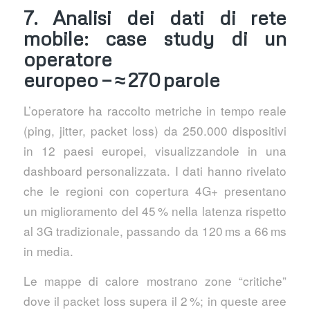
7. Analisi dei dati di rete
mobile: case study di un
operatore
europeo — ≈ 270 parole
L’operatore ha raccolto metriche in tempo reale
(ping, jitter, packet loss) da 250.000 dispositivi
in 12 paesi europei, visualizzandole in una
dashboard personalizzata. I dati hanno rivelato
che le regioni con copertura 4G+ presentano
un miglioramento del 45 % nella latenza rispetto
al 3G tradizionale, passando da 120 ms a 66 ms
in media.
Le mappe di calore mostrano zone “critiche”
dove il packet loss supera il 2 %; in queste aree