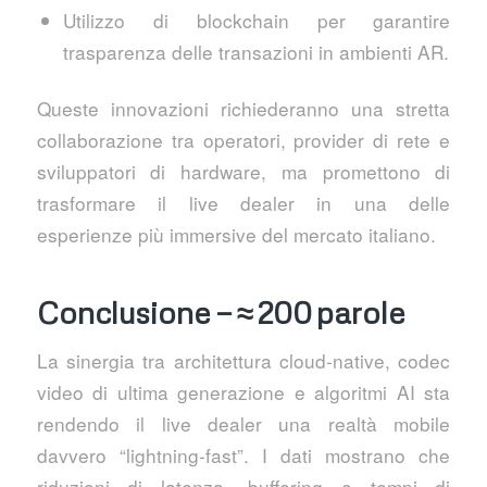
Utilizzo di blockchain per garantire
trasparenza delle transazioni in ambienti AR.
Queste innovazioni richiederanno una stretta
collaborazione tra operatori, provider di rete e
sviluppatori di hardware, ma promettono di
trasformare il live dealer in una delle
esperienze più immersive del mercato italiano.
Conclusione — ≈ 200 parole
La sinergia tra architettura cloud‑native, codec
video di ultima generazione e algoritmi AI sta
rendendo il live dealer una realtà mobile
davvero “lightning‑fast”. I dati mostrano che
riduzioni di latenza, buffering e tempi di