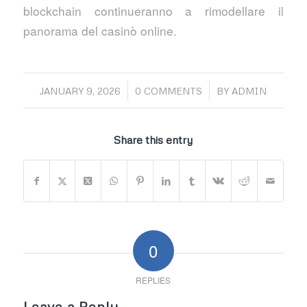
blockchain continueranno a rimodellare il
panorama del casinò online.
/
/
JANUARY 9, 2026
0 COMMENTS
BY
ADMIN
Share this entry
0
REPLIES
Leave a Reply