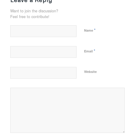
Want to join the discussion?
Feel free to contribute!
*
Name
*
Email
Website