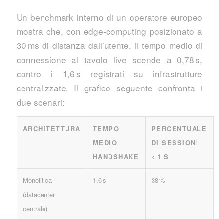
Un benchmark interno di un operatore europeo
mostra che, con edge‑computing posizionato a
30 ms di distanza dall’utente, il tempo medio di
connessione al tavolo live scende a 0,78 s,
contro i 1,6 s registrati su infrastrutture
centralizzate. Il grafico seguente confronta i
due scenari:
ARCHITETTURA
TEMPO
PERCENTUALE
MEDIO
DI SESSIONI
HANDSHAKE
< 1 S
Monolitica
1,6 s
38 %
(datacenter
centrale)