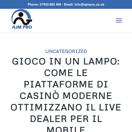
Phone:
07933 882 408
- Email:
info@ajmpro.co.uk
UNCATEGORIZED
GIOCO IN UN LAMPO:
COME LE
PIATTAFORME DI
CASINÒ MODERNE
OTTIMIZZANO IL LIVE
DEALER PER IL
MOBILE