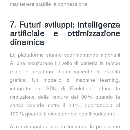
mantenere stabile la connessione.
7. Futuri sviluppi: intelligenza
artificiale e ottimizzazione
dinamica
Le piattaforme stanno sperimentando algoritmi
AI che monitorano il livello di batteria in tempo
reale e adattano dinamicamente la qualità
grafica. Un modello di machine learning,
integrato nel SDK di Evolution, riduce la
risoluzione delle texture del 30 % quando la
carica scende sotto il 20 %, riportandola al
100 % quando il giocatore collega il caricatore.
Altri sviluppatori stanno testando la predizione