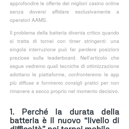
approfondire le offerte dei migliori casino online
senza doversi affidare esclusivamente a
operatori AAMS.
Il problema della batteria diventa critico quando
si tratta di tornei con timer stringenti: una
singola interruzione può far perdere posizioni
preziose sulla leaderboard. Nell’articolo che
segue vedremo quali tecniche di ottimizzazione
adottano le piattaforme, confronteremo le app
più diffuse e forniremo consigli pratici per non
rimanere a secco proprio nel momento decisivo.
1. Perché la durata della
batteria è il nuovo “livello di
difficoltà” nei tornei mobile