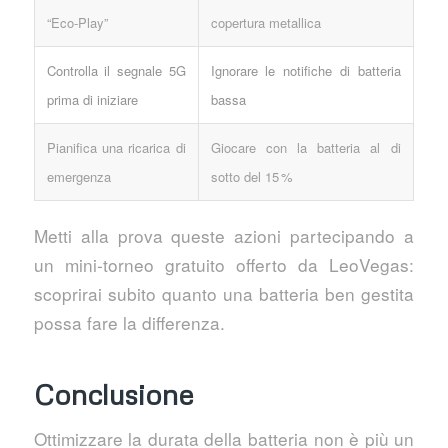
“Eco‑Play”
copertura metallica
Controlla il segnale 5G
Ignorare le notifiche di batteria
prima di iniziare
bassa
Pianifica una ricarica di
Giocare con la batteria al di
emergenza
sotto del 15 %
Metti alla prova queste azioni partecipando a
un mini‑torneo gratuito offerto da LeoVegas:
scoprirai subito quanto una batteria ben gestita
possa fare la differenza.
Conclusione
Ottimizzare la durata della batteria non è più un