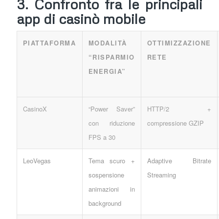
3. Confronto fra le principali
app di casinò mobile
PIATTAFORMA
MODALITÀ
OTTIMIZZAZIONE
“RISPARMIO
RETE
ENERGIA”
CasinoX
“Power Saver”
HTTP/2 +
con riduzione
compressione GZIP
FPS a 30
LeoVegas
Tema scuro +
Adaptive Bitrate
sospensione
Streaming
animazioni in
background