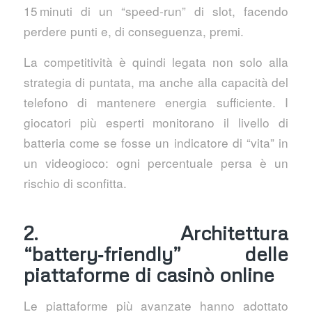
15 minuti di un “speed‑run” di slot, facendo
perdere punti e, di conseguenza, premi.
La competitività è quindi legata non solo alla
strategia di puntata, ma anche alla capacità del
telefono di mantenere energia sufficiente. I
giocatori più esperti monitorano il livello di
batteria come se fosse un indicatore di “vita” in
un videogioco: ogni percentuale persa è un
rischio di sconfitta.
2. Architettura
“battery‑friendly” delle
piattaforme di casinò online
Le piattaforme più avanzate hanno adottato