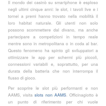
Il mondo dei casinò su smartphone è esploso
negli ultimi cinque anni: le slot, i tavoli live e i
tornei a premi hanno trovato nella mobilità il
loro habitat naturale. Gli utenti non solo
possono scommettere dal divano, ma anche
partecipare a competizioni in tempo reale
mentre sono in metropolitana o in coda al bar.
Questo fenomeno ha spinto gli sviluppatori a
ottimizzare le app per schermi più piccoli,
connessioni variabili e, soprattutto, per una
durata della batteria che non interrompa il
flusso di gioco.
Per scoprire le slot più performanti e non
AAMS, visita
slots non AAMS
. Officinagiotto è
un punto di riferimento per chi vuole