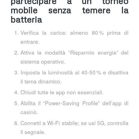
partecipare a un torneo
mobile senza temere la
batteria
Verifica la carica: almeno 80 % prima di
entrare.
Attiva la modalità “Risparmio energia” del
sistema operativo.
Imposta la luminosità al 40‑50 % e disattiva
il tema dinamico.
Chiudi tutte le app non essenziali.
Abilita il “Power‑Saving Profile” dell’app di
casinò.
Connetti a Wi‑Fi stabile; se usi 5G, controlla
il segnale.