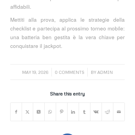
affidabili.
Mettiti alla prova, applica le strategie della
checklist e partecipa al prossimo torneo mobile:
una batteria ben gestita è la vera chiave per
conquistare il jackpot.
/
/
MAY 19, 2026
0 COMMENTS
BY
ADMIN
Share this entry