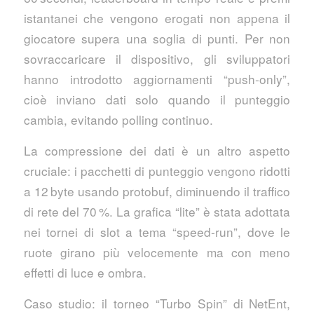
istantanei che vengono erogati non appena il
giocatore supera una soglia di punti. Per non
sovraccaricare il dispositivo, gli sviluppatori
hanno introdotto aggiornamenti “push‑only”,
cioè inviano dati solo quando il punteggio
cambia, evitando polling continuo.
La compressione dei dati è un altro aspetto
cruciale: i pacchetti di punteggio vengono ridotti
a 12 byte usando protobuf, diminuendo il traffico
di rete del 70 %. La grafica “lite” è stata adottata
nei tornei di slot a tema “speed‑run”, dove le
ruote girano più velocemente ma con meno
effetti di luce e ombra.
Caso studio: il torneo “Turbo Spin” di NetEnt,