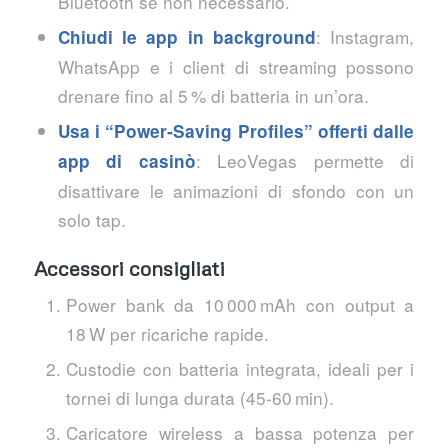
Bluetooth se non necessario.
: Instagram,
Chiudi le app in background
WhatsApp e i client di streaming possono
drenare fino al 5 % di batteria in un’ora.
Usa i “Power‑Saving Profiles” offerti dalle
: LeoVegas permette di
app di casinò
disattivare le animazioni di sfondo con un
solo tap.
Accessori consigliati
Power bank da 10 000 mAh con output a
18 W per ricariche rapide.
Custodie con batteria integrata, ideali per i
tornei di lunga durata (45‑60 min).
Caricatore wireless a bassa potenza per