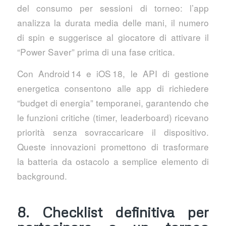
del consumo per sessioni di torneo: l’app
analizza la durata media delle mani, il numero
di spin e suggerisce al giocatore di attivare il
“Power Saver” prima di una fase critica.
Con Android 14 e iOS 18, le API di gestione
energetica consentono alle app di richiedere
“budget di energia” temporanei, garantendo che
le funzioni critiche (timer, leaderboard) ricevano
priorità senza sovraccaricare il dispositivo.
Queste innovazioni promettono di trasformare
la batteria da ostacolo a semplice elemento di
background.
8. Checklist definitiva per