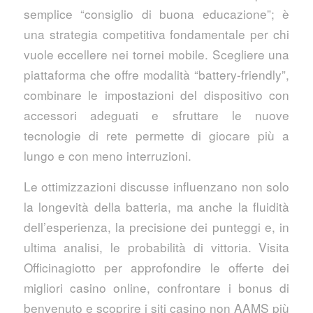
semplice “consiglio di buona educazione”; è
una strategia competitiva fondamentale per chi
vuole eccellere nei tornei mobile. Scegliere una
piattaforma che offre modalità “battery‑friendly”,
combinare le impostazioni del dispositivo con
accessori adeguati e sfruttare le nuove
tecnologie di rete permette di giocare più a
lungo e con meno interruzioni.
Le ottimizzazioni discusse influenzano non solo
la longevità della batteria, ma anche la fluidità
dell’esperienza, la precisione dei punteggi e, in
ultima analisi, le probabilità di vittoria. Visita
Officinagiotto per approfondire le offerte dei
migliori casino online, confrontare i bonus di
benvenuto e scoprire i siti casino non AAMS più