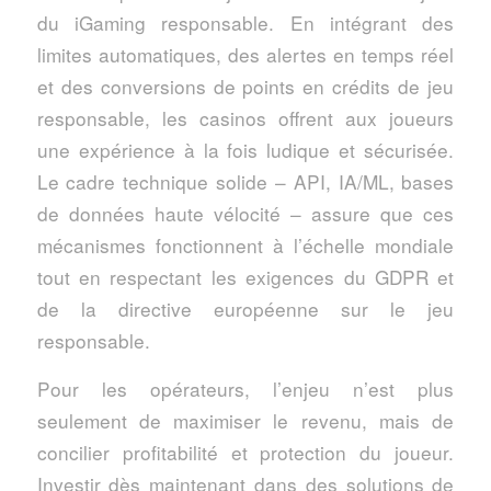
du iGaming responsable. En intégrant des
limites automatiques, des alertes en temps réel
et des conversions de points en crédits de jeu
responsable, les casinos offrent aux joueurs
une expérience à la fois ludique et sécurisée.
Le cadre technique solide – API, IA/ML, bases
de données haute vélocité – assure que ces
mécanismes fonctionnent à l’échelle mondiale
tout en respectant les exigences du GDPR et
de la directive européenne sur le jeu
responsable.
Pour les opérateurs, l’enjeu n’est plus
seulement de maximiser le revenu, mais de
concilier profitabilité et protection du joueur.
Investir dès maintenant dans des solutions de