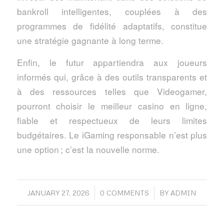
bankroll intelligentes, couplées à des
programmes de fidélité adaptatifs, constitue
une stratégie gagnante à long terme.
Enfin, le futur appartiendra aux joueurs
informés qui, grâce à des outils transparents et
à des ressources telles que Videogamer,
pourront choisir le meilleur casino en ligne,
fiable et respectueux de leurs limites
budgétaires. Le iGaming responsable n’est plus
une option ; c’est la nouvelle norme.
/
/
JANUARY 27, 2026
0 COMMENTS
BY
ADMIN