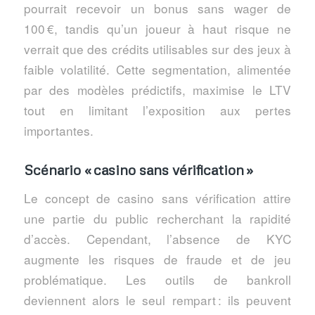
pourrait recevoir un bonus sans wager de
100 €, tandis qu’un joueur à haut risque ne
verrait que des crédits utilisables sur des jeux à
faible volatilité. Cette segmentation, alimentée
par des modèles prédictifs, maximise le LTV
tout en limitant l’exposition aux pertes
importantes.
Scénario « casino sans vérification »
Le concept de casino sans vérification attire
une partie du public recherchant la rapidité
d’accès. Cependant, l’absence de KYC
augmente les risques de fraude et de jeu
problématique. Les outils de bankroll
deviennent alors le seul rempart : ils peuvent