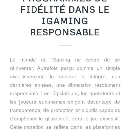
FIDÉLITÉ DANS LE
IGAMING
RESPONSABLE
Le monde du iGaming ne cesse de se
réinventer. Autrefois perçu comme un simple
divertissement, le secteur a intégré, ces
dernières années, une dimension résolument
responsable. Les législateurs, les opérateurs et
les joueurs eux‑mêmes exigent davantage de
transparence, de protection et d’outils capables
d’empêcher le glissement vers le jeu excessif.
Cette mutation se reflète dans les plateformes