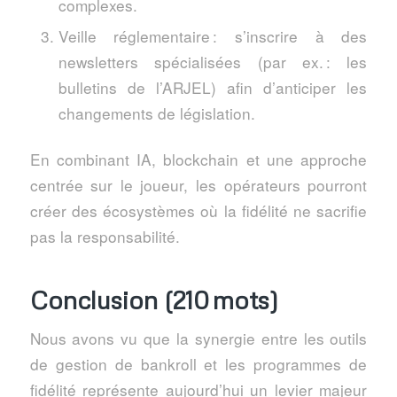
complexes.
Veille réglementaire : s’inscrire à des
newsletters spécialisées (par ex. : les
bulletins de l’ARJEL) afin d’anticiper les
changements de législation.
En combinant IA, blockchain et une approche
centrée sur le joueur, les opérateurs pourront
créer des écosystèmes où la fidélité ne sacrifie
pas la responsabilité.
Conclusion (210 mots)
Nous avons vu que la synergie entre les outils
de gestion de bankroll et les programmes de
fidélité représente aujourd’hui un levier majeur