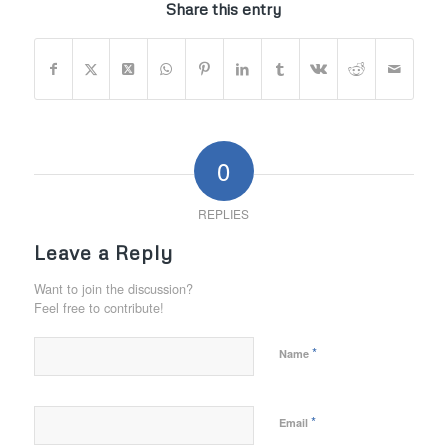
Share this entry
0
REPLIES
Leave a Reply
Want to join the discussion?
Feel free to contribute!
*
Name
*
Email