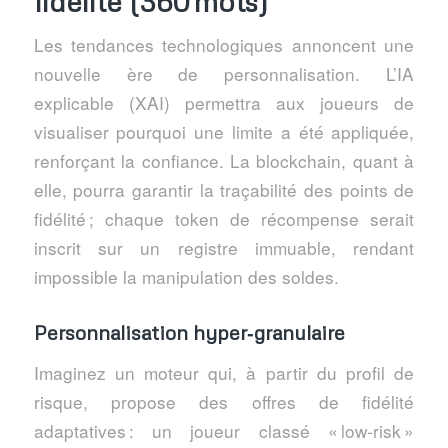
fidélité (360 mots)
Les tendances technologiques annoncent une
nouvelle ère de personnalisation. L’IA
explicable (XAI) permettra aux joueurs de
visualiser pourquoi une limite a été appliquée,
renforçant la confiance. La blockchain, quant à
elle, pourra garantir la traçabilité des points de
fidélité ; chaque token de récompense serait
inscrit sur un registre immuable, rendant
impossible la manipulation des soldes.
Personnalisation hyper‑granulaire
Imaginez un moteur qui, à partir du profil de
risque, propose des offres de fidélité
adaptatives : un joueur classé « low‑risk »