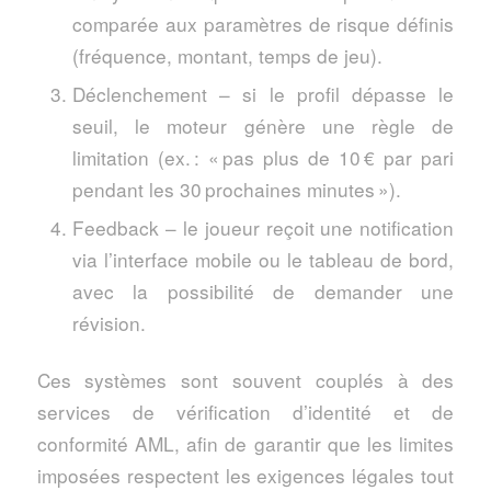
comparée aux paramètres de risque définis
(fréquence, montant, temps de jeu).
Déclenchement – si le profil dépasse le
seuil, le moteur génère une règle de
limitation (ex. : « pas plus de 10 € par pari
pendant les 30 prochaines minutes »).
Feedback – le joueur reçoit une notification
via l’interface mobile ou le tableau de bord,
avec la possibilité de demander une
révision.
Ces systèmes sont souvent couplés à des
services de vérification d’identité et de
conformité AML, afin de garantir que les limites
imposées respectent les exigences légales tout