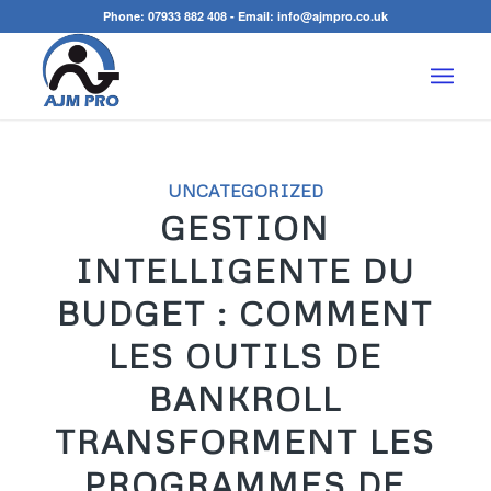
Phone:
07933 882 408
- Email:
info@ajmpro.co.uk
UNCATEGORIZED
GESTION
INTELLIGENTE DU
BUDGET : COMMENT
LES OUTILS DE
BANKROLL
TRANSFORMENT LES
PROGRAMMES DE