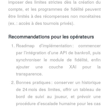
imposer des limites strictes dès la création du
compte, et les programmes de fidélité peuvent
être limités à des récompenses non monétaires
(ex. : accès à des tournois privés).
Recommandations pour les opérateurs
Roadmap d’implémentation : commencer
par l’intégration d’une API de bankroll, puis
synchroniser le module de fidélité, enfin
ajouter une couche XAI pour la
transparence.
Bonnes pratiques : conserver un historique
de 24 mois des limites, offrir un tableau de
bord de suivi au joueur, et prévoir une
procédure d’escalade humaine pour les cas