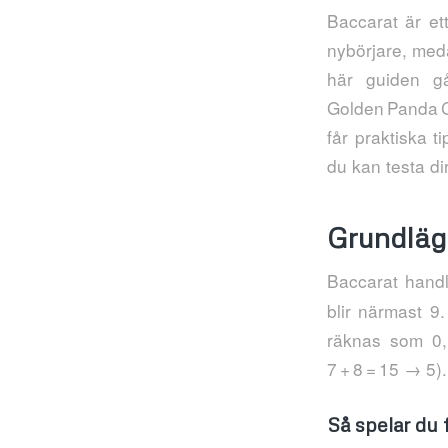
Baccarat är et
nybörjare, meda
här guiden g
Golden Panda Ca
får praktiska 
du kan testa di
Grundläg
Baccarat handl
blir närmast 9
räknas som 0,
7 + 8 = 15 → 5).
Så spelar du 