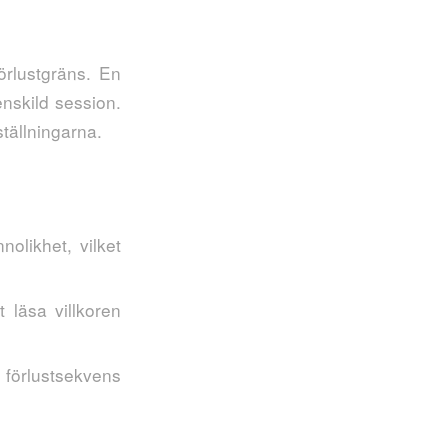
örlustgräns. En
enskild session.
tällningarna.
olikhet, vilket
läsa villkoren
förlustsekvens