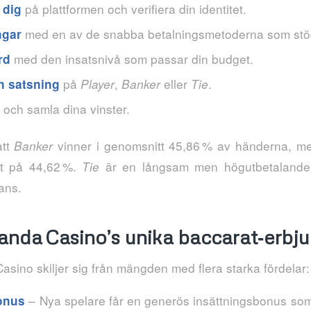
på plattformen och verifiera din identitet.
 dig
med en av de snabba betalningsmetoderna som stö
ngar
med den insatsnivå som passar din budget.
rd
på
,
eller
.
n satsning
Player
Banker
Tie
och samla dina vinster.
t
att
vinner i genomsnitt 45,86 % av händerna, 
Banker
nt på 44,62 %.
är en långsam men högutbetalande
Tie
ans.
anda Casino’s unika baccarat‑erbj
sino skiljer sig från mängden med flera starka fördelar:
– Nya spelare får en generös insättningsbonus s
onus