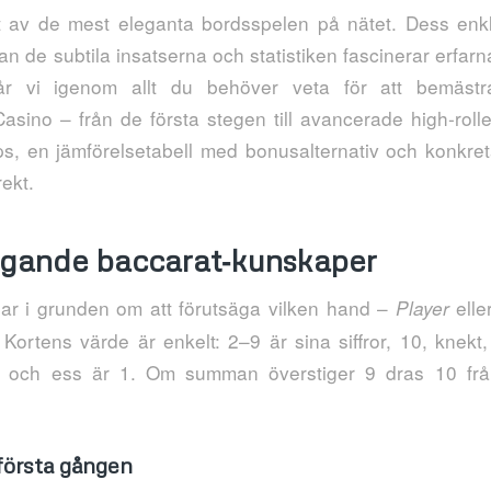
t av de mest eleganta bordsspelen på nätet. Dess enkl
n de subtila insatserna och statistiken fascinerar erfarn
år vi igenom allt du behöver veta för att bemästr
sino – från de första stegen till avancerade high‑rolle
tips, en jämförelsetabell med bonusalternativ och konkr
rekt.
gande baccarat‑kunskaper
ar i grunden om att förutsäga vilken hand –
elle
Player
. Kortens värde är enkelt: 2–9 är sina siffror, 10, knek
 och ess är 1. Om summan överstiger 9 dras 10 från 
första gången