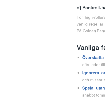
c) Bankroll‑h
För high‑rolle
vanlig regel är
På Golden Panda
Vanliga f
Överskatt
ofta leder til
Ignorera o
och missar a
Spela utan
snabbt tömm