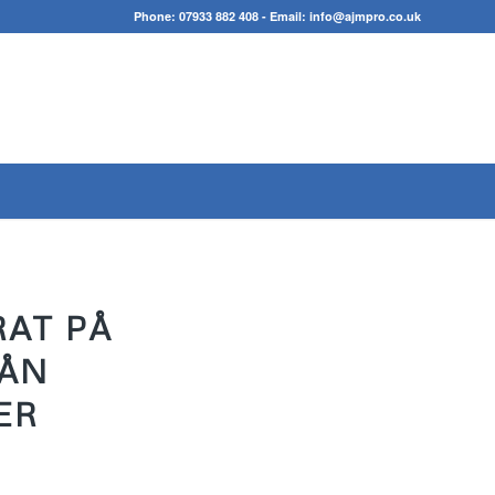
Phone:
07933 882 408
- Email:
info@ajmpro.co.uk
RAT PÅ
RÅN
ER