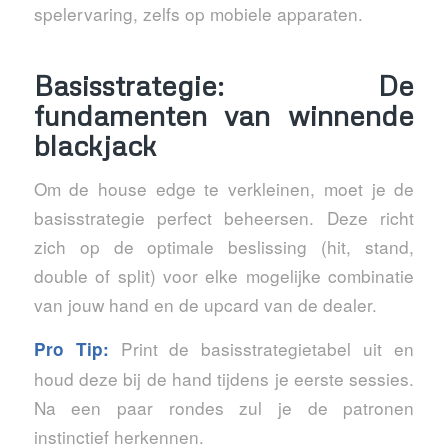
spelervaring, zelfs op mobiele apparaten.
Basisstrategie: De
fundamenten van winnende
blackjack
Om de house edge te verkleinen, moet je de
basisstrategie perfect beheersen. Deze richt
zich op de optimale beslissing (hit, stand,
double of split) voor elke mogelijke combinatie
van jouw hand en de upcard van de dealer.
Print de basisstrategietabel uit en
Pro Tip:
houd deze bij de hand tijdens je eerste sessies.
Na een paar rondes zul je de patronen
instinctief herkennen.