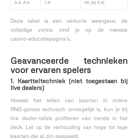
A‑8, A‑9
7‑A
Hit (bij A‑9)
Deze tabel is een verkorte weergave; de
volledige versie vind je op de meeste
casino‑educatiepagina’s.
Geavanceerde technieken
voor ervaren spelers
1. Kaartteltechniek (niet toegestaan bij
live dealers)
Hoewel het tellen van kaarten in online
RNG‑games technisch onmogelijk is, kun je bij
live dealer‑tafels profiteren van trends in het
deck. Let op de verhouding van hoge tot lage
kaarten die al zijn gespeeld.