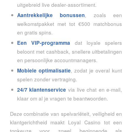
uitgebreid live dealer‑assortiment.
, zoals een
Aantrekkelijke bonussen
welkomstpakket met tot €500 matchbonus
en gratis spins.
dat loyale spelers
Een VIP‑programma
beloont met cashback, snellere uitbetalingen
en persoonlijke accountmanagers.
, zodat je overal kunt
Mobiele optimalisatie
spelen zonder vertraging.
via live chat en e‑mail,
24/7 klantenservice
klaar om al je vragen te beantwoorden.
Deze combinatie van spelvariëteit, veiligheid en
klantgerichtheid maakt Loyal Casino tot een
topkeuze voor zowel beginnende als