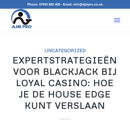
Phone:
07933 882 408
- Email:
info@ajmpro.co.uk
UNCATEGORIZED
EXPERTSTRATEGIEËN
VOOR BLACKJACK BIJ
LOYAL CASINO: HOE
JE DE HOUSE EDGE
KUNT VERSLAAN