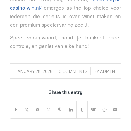
casino-win.nl/
emerges as the top choice voor
iedereen die serieus is over winst maken en
een premium speelervaring zoekt.
Speel verantwoord, houd je bankroll onder
controle, en geniet van elke hand!
/
/
JANUARY 28, 2026
0 COMMENTS
BY
ADMIN
Share this entry