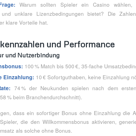
Warum sollten Spieler ein Casino wählen,
Frage:
 und unklare Lizenzbedingungen bietet? Die Zahlen
er klare Vorteile hat.
lkennzahlen und Performance
ur und Nutzerbindung
100 % Match bis 500 €, 35‑fache Umsatzbedi
nsbonus:
10 € Sofortguthaben, keine Einzahlung nö
 Einzahlung:
74 % der Neukunden spielen nach dem ersten
Rate:
58 % beim Branchendurchschnitt).
egen, dass ein sofortiger Bonus ohne Einzahlung die 
 Spieler, die den Willkommensbonus aktivieren, generi
msatz als solche ohne Bonus.