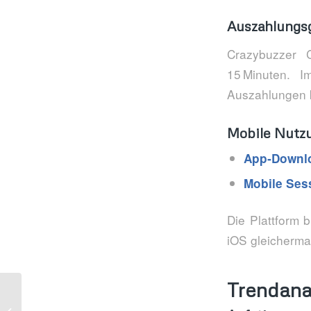
Auszahlungs
Crazybuzzer C
15 Minuten. I
Auszahlungen ko
Mobile Nutz
App‑Downl
Mobile Ses
Die Plattform 
iOS gleicherma
Trendana
Quand la haute‑définition rencontre la
psychologie du joueur : comment