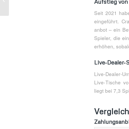
Aufstieg vo
les...
Seit 2021 hab
eingeführt. Cr
anbot – ein Be
Spieler, die e
erhöhen, sobal
Live‑Dealer‑
Live‑Dealer‑U
Live‑Tische vo
liegt bei 7,3 S
Vergleic
Zahlungsanbi