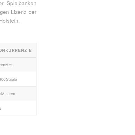
er Spielbanken
igen Lizenz der
olstein.
ONKURRENZ B
zenzfrei
800 Spiele
 Minuten
€