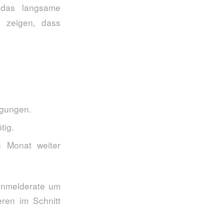
 das langsame
 zeigen, dass
ngungen.
tig.
 Monat weiter
Anmelderate um
eren im Schnitt