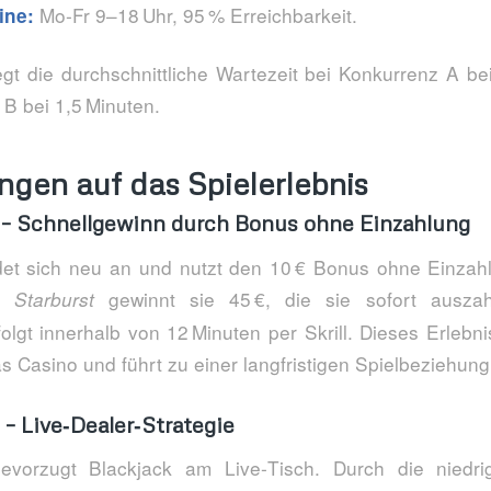
Mo‑Fr 9–18 Uhr, 95 % Erreichbarkeit.
ine:
iegt die durchschnittliche Wartezeit bei Konkurrenz A be
 B bei 1,5 Minuten.
gen auf das Spielerlebnis
 1 – Schnellgewinn durch Bonus ohne Einzahlung
et sich neu an und nutzt den 10 € Bonus ohne Einzah
ot
gewinnt sie 45 €, die sie sofort auszah
Starburst
olgt innerhalb von 12 Minuten per Skrill. Dieses Erlebn
s Casino und führt zu einer langfristigen Spielbeziehung
2 – Live‑Dealer‑Strategie
evorzugt Blackjack am Live‑Tisch. Durch die niedr