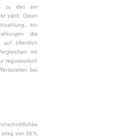
ino zu den am
kt zählt. Daten
nzahlung, ein
ahlungen die
 auf öffentlich
ergleichen mit
r regulatorisch
artezeiten bei
schnittliches
 stieg von 38 %