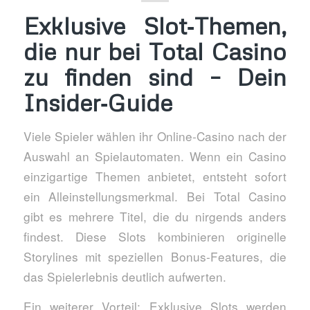
Exklusive Slot‑Themen,
die nur bei Total Casino
zu finden sind – Dein
Insider‑Guide
Viele Spieler wählen ihr Online‑Casino nach der
Auswahl an Spielautomaten. Wenn ein Casino
einzigartige Themen anbietet, entsteht sofort
ein Alleinstellungsmerkmal. Bei Total Casino
gibt es mehrere Titel, die du nirgends anders
findest. Diese Slots kombinieren originelle
Storylines mit speziellen Bonus‑Features, die
das Spielerlebnis deutlich aufwerten.
Ein weiterer Vorteil: Exklusive Slots werden