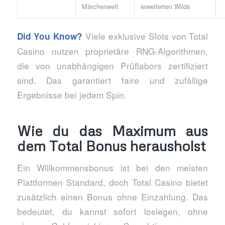
Märchenwelt
erweiterten Wilds
Viele exklusive Slots von Total
Did You Know?
Casino nutzen proprietäre RNG‑Algorithmen,
die von unabhängigen Prüflabors zertifiziert
sind. Das garantiert faire und zufällige
Ergebnisse bei jedem Spin.
Wie du das Maximum aus
dem Total Bonus herausholst
Ein Willkommensbonus ist bei den meisten
Plattformen Standard, doch Total Casino bietet
zusätzlich einen Bonus ohne Einzahlung. Das
bedeutet, du kannst sofort loslegen, ohne