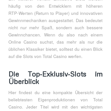
häufig von den Entwicklern mit höheren
RTP‑Werten (Return to Player) und innovativen
Gewinnmechaniken ausgestattet. Das bedeutet
nicht nur mehr Spaß, sondern auch bessere
Gewinnchancen. Wenn du also nach einem
Online Casino suchst, das mehr als nur die
üblichen Klassiker bietet, solltest du einen Blick
auf die Slots von Total Casino werfen.
Die Top‑Exklusiv‑Slots im
Überblick
Hier findest du eine kompakte Übersicht der
beliebtesten Eigenproduktionen von Total
Casino. Jeder Titel wird mit den wichtigsten