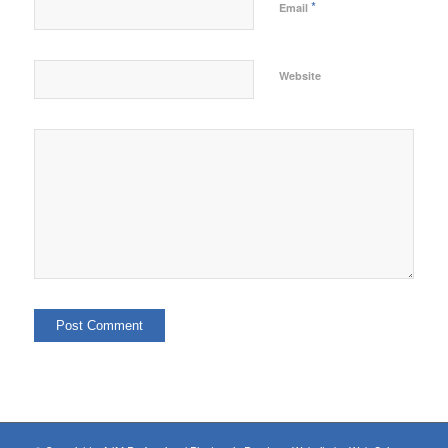
*
Email
Website