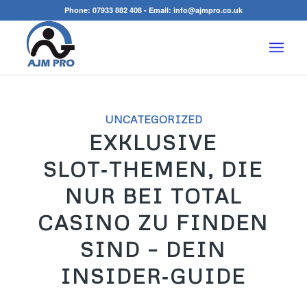
Phone:
07933 882 408
- Email:
info@ajmpro.co.uk
UNCATEGORIZED
EXKLUSIVE
SLOT‑THEMEN, DIE
NUR BEI TOTAL
CASINO ZU FINDEN
SIND – DEIN
INSIDER‑GUIDE