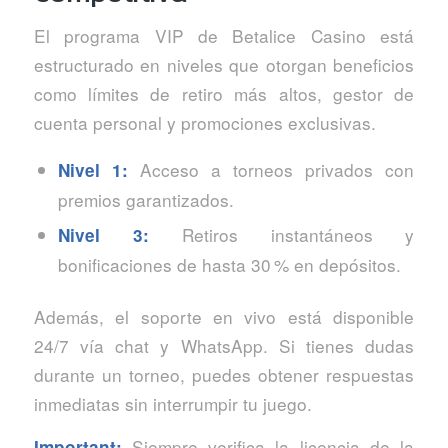
El programa VIP de Betalice Casino está
estructurado en niveles que otorgan beneficios
como límites de retiro más altos, gestor de
cuenta personal y promociones exclusivas.
Acceso a torneos privados con
Nivel 1:
premios garantizados.
Retiros instantáneos y
Nivel 3:
bonificaciones de hasta 30 % en depósitos.
Además, el soporte en vivo está disponible
24/7 vía chat y WhatsApp. Si tienes dudas
durante un torneo, puedes obtener respuestas
inmediatas sin interrumpir tu juego.
Siempre verifica la licencia de la
Important: