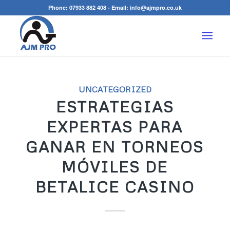
Phone:
07933 882 408
- Email:
info@ajmpro.co.uk
UNCATEGORIZED
ESTRATEGIAS
EXPERTAS PARA
GANAR EN TORNEOS
MÓVILES DE
BETALICE CASINO