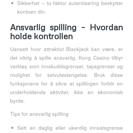
Sikkerhet – to‑faktor autentisering beskytter
kontoen din.
Ansvarlig spilling – Hvordan
holde kontrollen
Uansett hvor attraktivt Blackjack kan være, er
det viktig å spille ansvarlig. Kong Casino tilbyr
verktøy som innskuddsgrenser, tapsgrenser og
mulighet for selvutestengelse. Bruk disse
funksjonene for å sikre at spillingen forblir en
underholdende aktivitet, ikke en økonomisk
byrde.
Tips for ansvarlig spilling
Sett en daglig eller ukentlig innsatsgrense