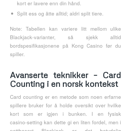
kort er lavere enn din hånd.
Split ess og åtte alltid; aldri split tiere.
Note: Tabellen kan variere litt mellom ulike
Blackjack‑varianter, så sjekk alltid
bordspesifikasjonene på Kong Casino før du
spiller.
Avanserte teknikker – Card
Counting i en norsk kontekst
Card counting er en metode som noen erfarne
spillere bruker for å holde oversikt over hvilke
kort som er igjen i bunken. I en fysisk
casino‑setting kan dette gi en liten fordel, men i
nettbasert Blackjack er det betydelig