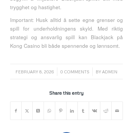
trygghet og hastighet.
Important: Husk alltid å sette egne grenser og
spill for underholdningens skyld. Med riktig
strategi og ansvarlig spill kan Blackjack på
Kong Casino bli både spennende og lønnsomt.
/
/
FEBRUARY 8, 2026
0 COMMENTS
BY
ADMIN
Share this entry