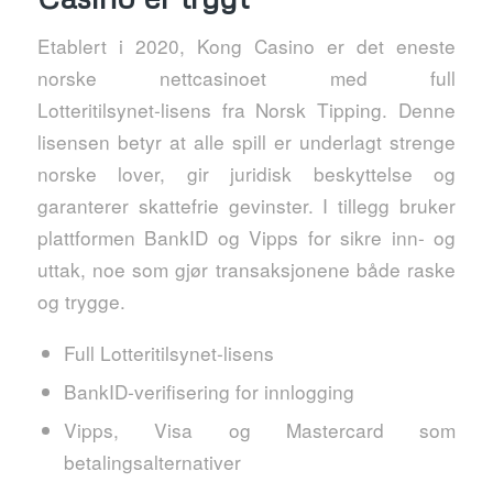
Etablert i 2020, Kong Casino er det eneste
norske nettcasinoet med full
Lotteritilsynet‑lisens fra Norsk Tipping. Denne
lisensen betyr at alle spill er underlagt strenge
norske lover, gir juridisk beskyttelse og
garanterer skattefrie gevinster. I tillegg bruker
plattformen BankID og Vipps for sikre inn- og
uttak, noe som gjør transaksjonene både raske
og trygge.
Full Lotteritilsynet‑lisens
BankID‑verifisering for innlogging
Vipps, Visa og Mastercard som
betalingsalternativer