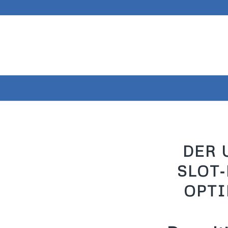
DER 
SLOT‑
OPTI