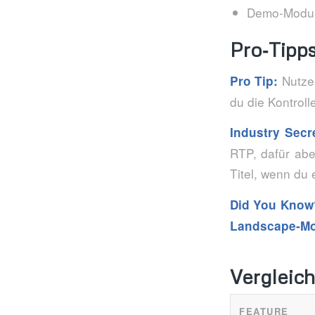
Demo‑Modus:
Pro‑Tipp
Nutze
Pro Tip:
du die Kontrol
Industry Secr
RTP, dafür abe
Titel, wenn du
Did You Know
Landscape‑M
Vergleich
FEATURE