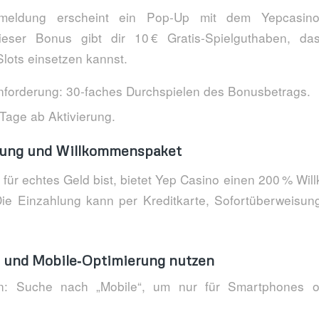
meldung erscheint ein Pop‑Up mit dem Yepcasin
ieser Bonus gibt dir 10 € Gratis‑Spielguthaben, da
lots einsetzen kannst.
forderung: 30‑faches Durchspielen des Bonusbetrags.
7 Tage ab Aktivierung.
hlung und Willkommenspaket
 für echtes Geld bist, bietet Yep Casino einen 200 % W
Die Einzahlung kann per Kreditkarte, Sofortüberweisun
 und Mobile‑Optimierung nutzen
ion: Suche nach „Mobile“, um nur für Smartphones op
.