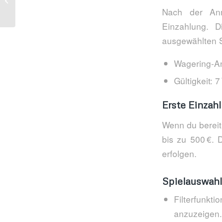
Nach der An
bonus...
Einzahlung. D
ausgewählten S
Wagering‑An
Gültigkeit: 
Erste Einza
Wenn du bereit
bis zu 500 €. 
erfolgen.
Spielauswahl
Filterfunkt
anzuzeigen