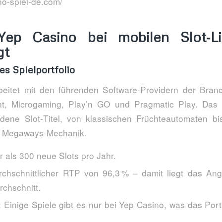
no-spiel-de.com/
ep Casino bei mobilen Slot‑Li
gt
s Spielportfolio
beitet mit den führenden Software‑Providern der Bra
nt, Microgaming, Play’n GO und Pragmatic Play. Das 
edene Slot‑Titel, von klassischen Früchteautomaten b
it Megaways‑Mechanik.
hr als 300 neue Slots pro Jahr.
urchschnittlicher RTP von 96,3 % – damit liegt das A
chschnitt.
l: Einige Spiele gibt es nur bei Yep Casino, was das Portf