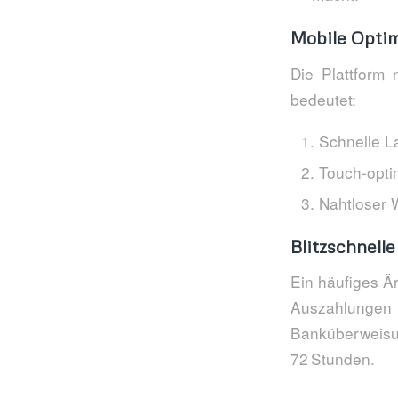
Mobile Optim
Die Plattform
bedeutet:
Schnelle L
Touch‑optim
Nahtloser 
Blitzschnell
Ein häufiges Är
Auszahlungen i
Banküberweisun
72 Stunden.