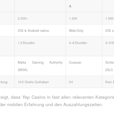
A
2.000+
1.200
1.500
iOS & Android native
Web‑Only
iOS o
≤ 2 Stunden
4–6 Stunden
3–5 S
Malta Gaming Authority
Curacao
Schle
(MGA)
(GLI)
hlung
10 € Gratis‑Guthaben
5 €
Kein 
eigt, dass Yep Casino in fast allen relevanten Kategori
der mobilen Erfahrung und den Auszahlungszeiten.