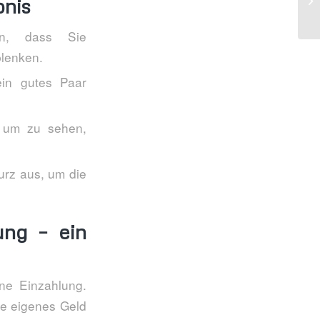
bnis
iG
in, dass Sie
blenken.
ein gutes Paar
, um zu sehen,
urz aus, um die
ung – ein
ne Einzahlung.
ne eigenes Geld