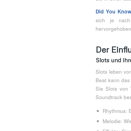
Did You Kno
sich je nach
hervorgehoben 
Der Einfl
Slots und ih
Slots leben vo
Beat kann das
Sie Slots von 
Soundtrack bes
Rhythmus: B
Melodie: Wie