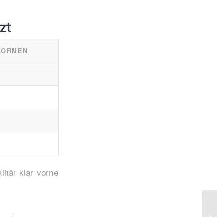
zt
FORMEN
lität klar vorne
Sé
ca