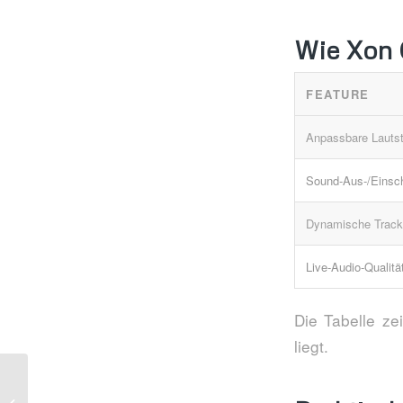
Wie Xon 
FEATURE
Anpassbare Lauts
Sound‑Aus‑/Einsc
Dynamische Trac
Live‑Audio‑Qualitä
Die Tabelle zei
liegt.
Natale in Casinò: Come Scegliere le
Migliori Slot e Table‑Game con