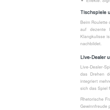
Effekte: Sig
Tischspiele 
Beim Roulette o
auf dezente 
Klangkulisse is
nachbildet.
Live‑Dealer 
Live‑Dealer‑Sp
das Drehen d
integriert meh
sich das Spiel 
Rhetorische Fr
Gewinnfreude p