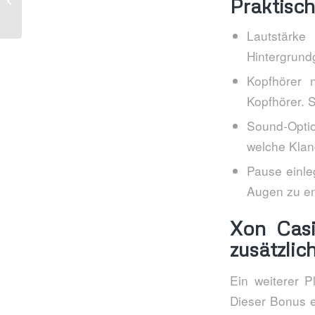
Praktisch
Bonus...
Lautstärk
Hintergrund
Kopfhörer 
Kopfhörer. 
Sound‑Opti
welche Klan
Pause einle
Augen zu e
Xon Casi
zusätzlic
Ein weiterer 
Dieser Bonus e