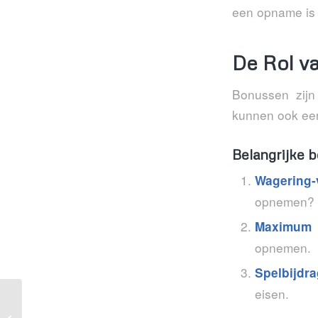
een opname is 
De Rol va
Bonussen zijn
kunnen ook een 
Belangrijke 
Wagering‑
opnemen?
Maximum u
opnemen.
Spelbijdr
eisen.
Quand la fidélité devient jackpot : le