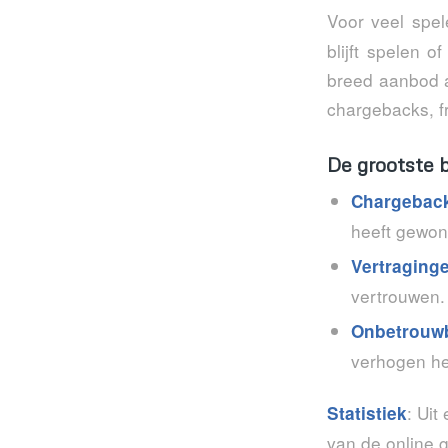
Voor veel spel
blijft spelen 
breed aanbod a
chargebacks, f
De grootste b
Chargebac
heeft gewo
Vertraging
vertrouwen.
Onbetrouwb
verhogen het
: Uit
Statistiek
van de online 