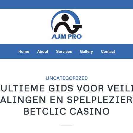
Home
About
Services
Gallery
Contact
UNCATEGORIZED
 ULTIEME GIDS VOOR VEIL
ALINGEN EN SPELPLEZIER
BETCLIC CASINO