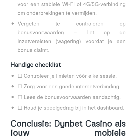
voor een stabiele Wi‑Fi of 4G/5G‑verbinding
om onderbrekingen te vermijden.
Vergeten te controleren op
bonusvoorwaarden – Let op de
inzetvereisten (wagering) voordat je een
bonus claimt.
Handige checklist
☐ Controleer je limieten vóór elke sessie.
☐ Zorg voor een goede internetverbinding.
☐ Lees de bonusvoorwaarden aandachtig.
☐ Houd je speelgedrag bij in het dashboard.
Conclusie: Dynbet Casino als
jouw mobiele