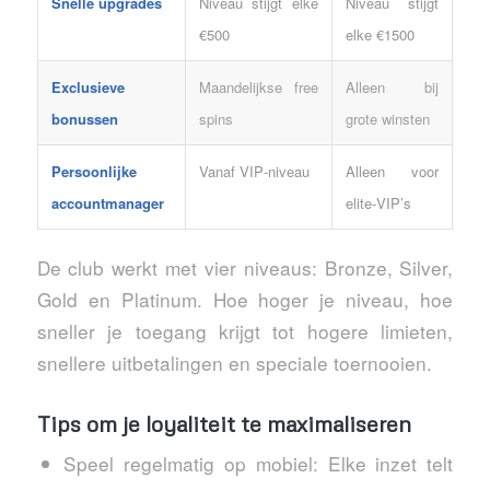
Snelle upgrades
Niveau stijgt elke
Niveau stijgt
€500
elke €1500
Exclusieve
Maandelijkse free
Alleen bij
bonussen
spins
grote winsten
Persoonlijke
Vanaf VIP‑niveau
Alleen voor
accountmanager
elite‑VIP’s
De club werkt met vier niveaus: Bronze, Silver,
Gold en Platinum. Hoe hoger je niveau, hoe
sneller je toegang krijgt tot hogere limieten,
snellere uitbetalingen en speciale toernooien.
Tips om je loyaliteit te maximaliseren
Speel regelmatig op mobiel: Elke inzet telt