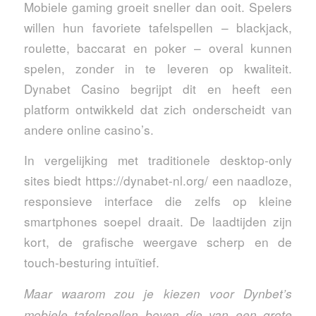
Mobiele gaming groeit sneller dan ooit. Spelers
willen hun favoriete tafelspellen – blackjack,
roulette, baccarat en poker – overal kunnen
spelen, zonder in te leveren op kwaliteit.
Dynabet Casino begrijpt dit en heeft een
platform ontwikkeld dat zich onderscheidt van
andere online casino’s.
In vergelijking met traditionele desktop‑only
sites biedt https://dynabet-nl.org/ een naadloze,
responsieve interface die zelfs op kleine
smartphones soepel draait. De laadtijden zijn
kort, de grafische weergave scherp en de
touch‑besturing intuïtief.
Maar waarom zou je kiezen voor Dynbet’s
mobiele tafelspellen boven die van een grote