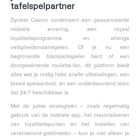
tafelspelpartner
Dynbet Casino combineert een geavanceerde
mobiele ervaring, een royaal
loyaliteitsprogramma en strenge
veiligheidsmaatregelen. Of je nu een
beginnende blackjackspeler bent of een
doorgewinterde roulette‑fan, dit platform biedt
alles wat je nodig hebt: snelle uitbetalingen, een
breed spelaanbod, en een ondersteunend team
dat 24/7 beschikbaar is.
Met de juiste strategieën – zoals regelmatig
gebruik van de mobiele app, het maximaliseren
van loyaliteitspunten en het instellen van
verantwoord‑goklimieten – kun je niet alleen je