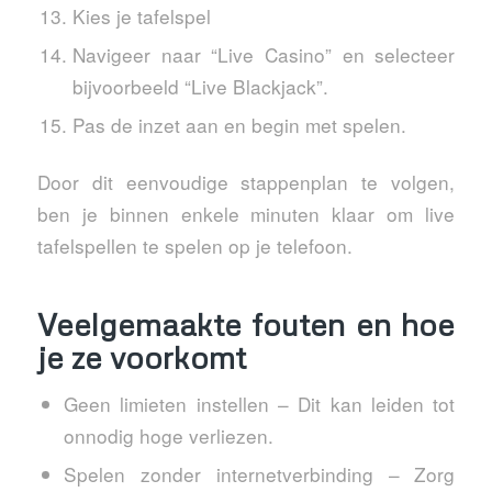
Kies je tafelspel
Navigeer naar “Live Casino” en selecteer
bijvoorbeeld “Live Blackjack”.
Pas de inzet aan en begin met spelen.
Door dit eenvoudige stappenplan te volgen,
ben je binnen enkele minuten klaar om live
tafelspellen te spelen op je telefoon.
Veelgemaakte fouten en hoe
je ze voorkomt
Geen limieten instellen – Dit kan leiden tot
onnodig hoge verliezen.
Spelen zonder internetverbinding – Zorg