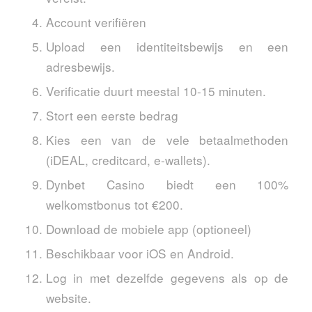
Account verifiëren
Upload een identiteitsbewijs en een
adresbewijs.
Verificatie duurt meestal 10‑15 minuten.
Stort een eerste bedrag
Kies een van de vele betaalmethoden
(iDEAL, creditcard, e‑wallets).
Dynbet Casino biedt een 100%
welkomstbonus tot €200.
Download de mobiele app (optioneel)
Beschikbaar voor iOS en Android.
Log in met dezelfde gegevens als op de
website.