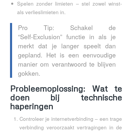
Spelen zonder limieten – stel zowel winst‑
als verlieslimieten in.
Pro Tip: Schakel de
“Self‑Exclusion” functie in als je
merkt dat je langer speelt dan
gepland. Het is een eenvoudige
manier om verantwoord te blijven
gokken.
Probleemoplossing: Wat te
doen bij technische
haperingen
Controleer je internetverbinding – een trage
verbinding veroorzaakt vertragingen in de