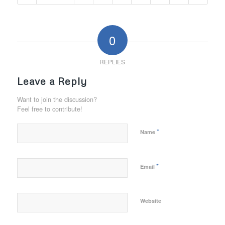
0
REPLIES
Leave a Reply
Want to join the discussion?
Feel free to contribute!
*
Name
*
Email
Website