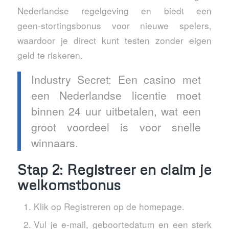
Nederlandse regelgeving en biedt een
geen‑stortingsbonus voor nieuwe spelers,
waardoor je direct kunt testen zonder eigen
geld te riskeren.
Industry Secret: Een casino met
een Nederlandse licentie moet
binnen 24 uur uitbetalen, wat een
groot voordeel is voor snelle
winnaars.
Stap 2: Registreer en claim je
welkomstbonus
Klik op Registreren op de homepage.
Vul je e‑mail, geboortedatum en een sterk