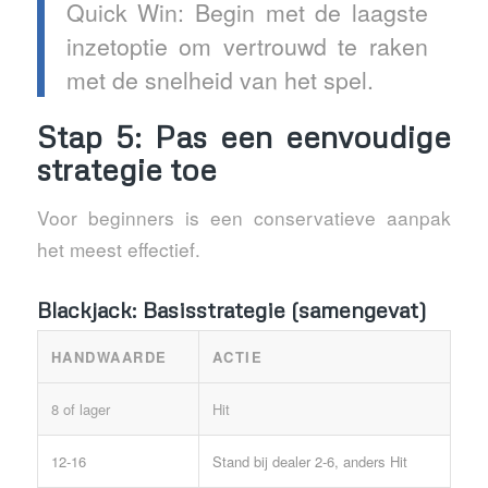
Quick Win: Begin met de laagste
inzetoptie om vertrouwd te raken
met de snelheid van het spel.
Stap 5: Pas een eenvoudige
strategie toe
Voor beginners is een conservatieve aanpak
het meest effectief.
Blackjack: Basisstrategie (samengevat)
HANDWAARDE
ACTIE
8 of lager
Hit
12‑16
Stand bij dealer 2‑6, anders Hit