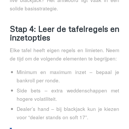
solide basisstrategie.
Stap 4: Leer de tafelregels en
inzetopties
Elke tafel heeft eigen regels en limieten. Neem
de tijd om de volgende elementen te begrijpen:
Minimum en maximum inzet – bepaal je
bankroll per ronde.
Side bets – extra weddenschappen met
hogere volatiliteit.
Dealer’s hand – bij blackjack kun je kiezen
voor “dealer stands on soft 17”.