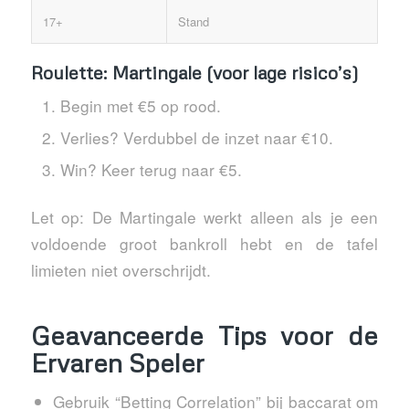
17+
Stand
Roulette: Martingale (voor lage risico’s)
Begin met €5 op rood.
Verlies? Verdubbel de inzet naar €10.
Win? Keer terug naar €5.
Let op: De Martingale werkt alleen als je een
voldoende groot bankroll hebt en de tafel
limieten niet overschrijdt.
Geavanceerde Tips voor de
Ervaren Speler
Gebruik “Betting Correlation” bij baccarat om