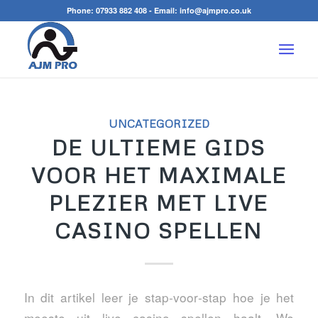
Phone:
07933 882 408
- Email:
info@ajmpro.co.uk
UNCATEGORIZED
DE ULTIEME GIDS
VOOR HET MAXIMALE
PLEZIER MET LIVE
CASINO SPELLEN
In dit artikel leer je stap‑voor‑stap hoe je het
meeste uit live casino spellen haalt. We