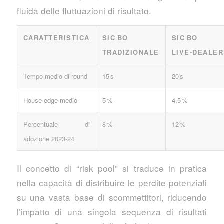
fluida delle fluttuazioni di risultato.
CARATTERISTICA
SIC BO
SIC BO
TRADIZIONALE
LIVE‑DEALER
Tempo medio di round
15 s
20 s
House edge medio
5 %
4,5 %
Percentuale di
8 %
12 %
adozione 2023‑24
Il concetto di “risk pool” si traduce in pratica
nella capacità di distribuire le perdite potenziali
su una vasta base di scommettitori, riducendo
l’impatto di una singola sequenza di risultati