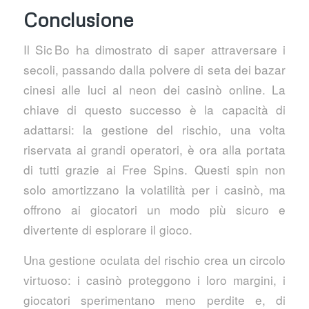
Conclusione
Il Sic Bo ha dimostrato di saper attraversare i
secoli, passando dalla polvere di seta dei bazar
cinesi alle luci al neon dei casinò online. La
chiave di questo successo è la capacità di
adattarsi: la gestione del rischio, una volta
riservata ai grandi operatori, è ora alla portata
di tutti grazie ai Free Spins. Questi spin non
solo amortizzano la volatilità per i casinò, ma
offrono ai giocatori un modo più sicuro e
divertente di esplorare il gioco.
Una gestione oculata del rischio crea un circolo
virtuoso: i casinò proteggono i loro margini, i
giocatori sperimentano meno perdite e, di