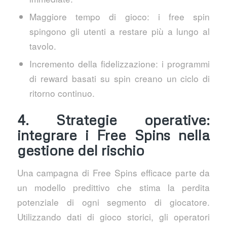
Maggiore tempo di gioco: i free spin
spingono gli utenti a restare più a lungo al
tavolo.
Incremento della fidelizzazione: i programmi
di reward basati su spin creano un ciclo di
ritorno continuo.
4. Strategie operative:
integrare i Free Spins nella
gestione del rischio
Una campagna di Free Spins efficace parte da
un modello predittivo che stima la perdita
potenziale di ogni segmento di giocatore.
Utilizzando dati di gioco storici, gli operatori