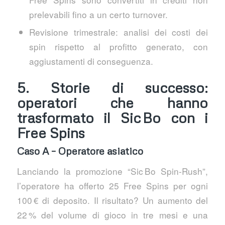
prelevabili fino a un certo turnover.
Revisione trimestrale: analisi dei costi dei
spin rispetto al profitto generato, con
aggiustamenti di conseguenza.
5. Storie di successo:
operatori che hanno
trasformato il Sic Bo con i
Free Spins
Caso A – Operatore asiatico
Lanciando la promozione “Sic Bo Spin‑Rush”,
l’operatore ha offerto 25 Free Spins per ogni
100 € di deposito. Il risultato? Un aumento del
22 % del volume di gioco in tre mesi e una