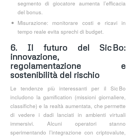
segmento di giocatore aumenta l’efficacia
del bonus.
Misurazione: monitorare costi e ricavi in
tempo reale evita sprechi di budget.
6. Il futuro del Sic Bo:
innovazione,
regolamentazione e
sostenibilità del rischio
Le tendenze più interessanti per il Sic Bo
includono la gamification (missioni giornaliere,
classifiche) e la realtà aumentata, che permette
di vedere i dadi lanciati in ambienti virtuali
immersivi. Alcuni operatori stanno
sperimentando l’integrazione con criptovalute,