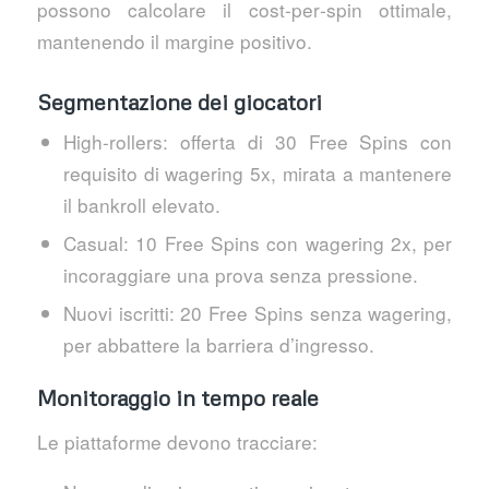
possono calcolare il cost‑per‑spin ottimale,
mantenendo il margine positivo.
Segmentazione dei giocatori
High‑rollers: offerta di 30 Free Spins con
requisito di wagering 5x, mirata a mantenere
il bankroll elevato.
Casual: 10 Free Spins con wagering 2x, per
incoraggiare una prova senza pressione.
Nuovi iscritti: 20 Free Spins senza wagering,
per abbattere la barriera d’ingresso.
Monitoraggio in tempo reale
Le piattaforme devono tracciare: