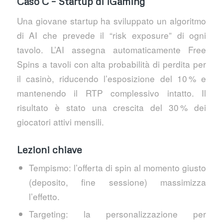
Caso C – Startup di iGaming
Una giovane startup ha sviluppato un algoritmo
di AI che prevede il “risk exposure” di ogni
tavolo. L’AI assegna automaticamente Free
Spins a tavoli con alta probabilità di perdita per
il casinò, riducendo l’esposizione del 10 % e
mantenendo il RTP complessivo intatto. Il
risultato è stato una crescita del 30 % dei
giocatori attivi mensili.
Lezioni chiave
Tempismo: l’offerta di spin al momento giusto
(deposito, fine sessione) massimizza
l’effetto.
Targeting: la personalizzazione per