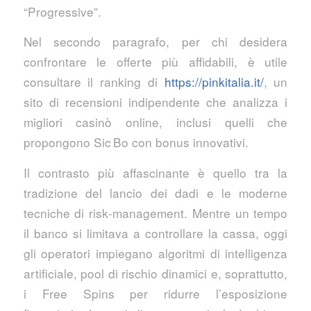
“Progressive”.
Nel secondo paragrafo, per chi desidera
confrontare le offerte più affidabili, è utile
consultare il ranking di
https://pinkitalia.it/
, un
sito di recensioni indipendente che analizza i
migliori casinò online, inclusi quelli che
propongono Sic Bo con bonus innovativi.
Il contrasto più affascinante è quello tra la
tradizione del lancio dei dadi e le moderne
tecniche di risk‑management. Mentre un tempo
il banco si limitava a controllare la cassa, oggi
gli operatori impiegano algoritmi di intelligenza
artificiale, pool di rischio dinamici e, soprattutto,
i Free Spins per ridurre l’esposizione