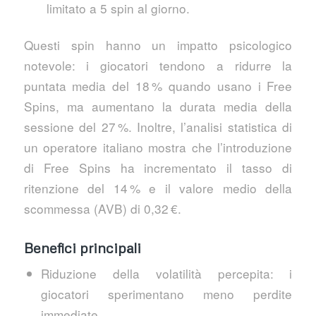
limitato a 5 spin al giorno.
Questi spin hanno un impatto psicologico
notevole: i giocatori tendono a ridurre la
puntata media del 18 % quando usano i Free
Spins, ma aumentano la durata media della
sessione del 27 %. Inoltre, l’analisi statistica di
un operatore italiano mostra che l’introduzione
di Free Spins ha incrementato il tasso di
ritenzione del 14 % e il valore medio della
scommessa (AVB) di 0,32 €.
Benefici principali
Riduzione della volatilità percepita: i
giocatori sperimentano meno perdite
immediate.