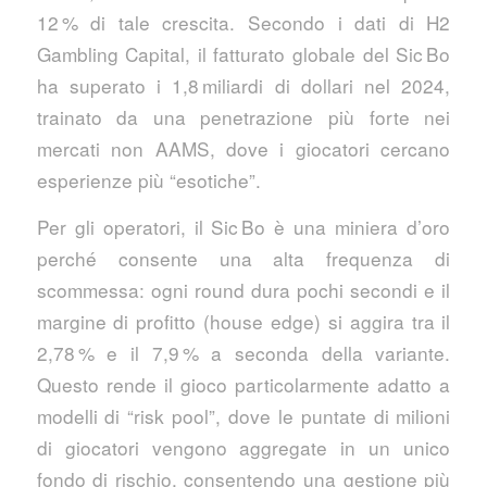
12 % di tale crescita. Secondo i dati di H2
Gambling Capital, il fatturato globale del Sic Bo
ha superato i 1,8 miliardi di dollari nel 2024,
trainato da una penetrazione più forte nei
mercati non AAMS, dove i giocatori cercano
esperienze più “esotiche”.
Per gli operatori, il Sic Bo è una miniera d’oro
perché consente una alta frequenza di
scommessa: ogni round dura pochi secondi e il
margine di profitto (house edge) si aggira tra il
2,78 % e il 7,9 % a seconda della variante.
Questo rende il gioco particolarmente adatto a
modelli di “risk pool”, dove le puntate di milioni
di giocatori vengono aggregate in un unico
fondo di rischio, consentendo una gestione più