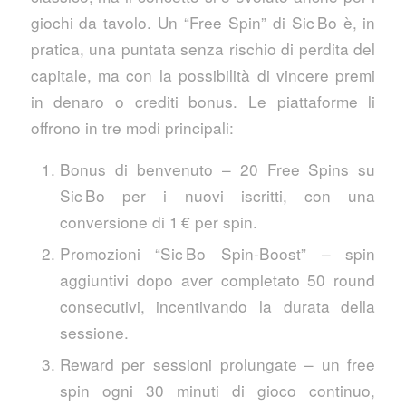
giochi da tavolo. Un “Free Spin” di Sic Bo è, in
pratica, una puntata senza rischio di perdita del
capitale, ma con la possibilità di vincere premi
in denaro o crediti bonus. Le piattaforme li
offrono in tre modi principali:
Bonus di benvenuto – 20 Free Spins su
Sic Bo per i nuovi iscritti, con una
conversione di 1 € per spin.
Promozioni “Sic Bo Spin‑Boost” – spin
aggiuntivi dopo aver completato 50 round
consecutivi, incentivando la durata della
sessione.
Reward per sessioni prolungate – un free
spin ogni 30 minuti di gioco continuo,