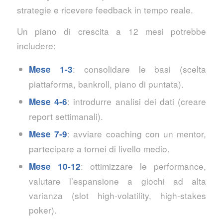
strategie e ricevere feedback in tempo reale.
Un piano di crescita a 12 mesi potrebbe
includere:
: consolidare le basi (scelta
Mese 1‑3
piattaforma, bankroll, piano di puntata).
: introdurre analisi dei dati (creare
Mese 4‑6
report settimanali).
: avviare coaching con un mentor,
Mese 7‑9
partecipare a tornei di livello medio.
: ottimizzare le performance,
Mese 10‑12
valutare l’espansione a giochi ad alta
varianza (slot high‑volatility, high‑stakes
poker).