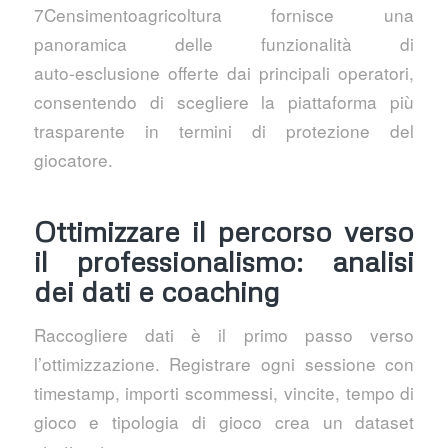
7Censimentoagricoltura fornisce una
panoramica delle funzionalità di
auto‑esclusione offerte dai principali operatori,
consentendo di scegliere la piattaforma più
trasparente in termini di protezione del
giocatore.
Ottimizzare il percorso verso
il professionalismo: analisi
dei dati e coaching
Raccogliere dati è il primo passo verso
l’ottimizzazione. Registrare ogni sessione con
timestamp, importi scommessi, vincite, tempo di
gioco e tipologia di gioco crea un dataset