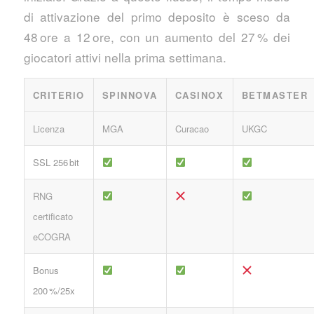
di attivazione del primo deposito è sceso da
48 ore a 12 ore, con un aumento del 27 % dei
giocatori attivi nella prima settimana.
CRITERIO
SPINNOVA
CASINOX
BETMASTER
Licenza
MGA
Curacao
UKGC
SSL 256 bit
RNG
certificato
eCOGRA
Bonus
200 %/25x