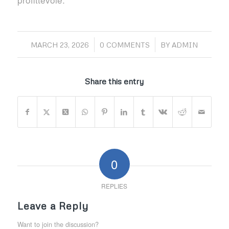
/
/
MARCH 23, 2026
0 COMMENTS
BY
ADMIN
Share this entry
0
REPLIES
Leave a Reply
Want to join the discussion?