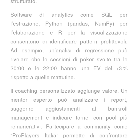
strutturato.
Software di analytics come SQL per
l’estrazione, Python (pandas, NumPy) per
l’elaborazione e R per la visualizzazione
consentono di identificare pattern profittevoli.
Ad esempio, un’analisi di regressione può
rivelare che le sessioni di poker svolte tra le
20:00 e le 22:00 hanno una EV del +3 %
rispetto a quelle mattutine.
Il coaching personalizzato aggiunge valore. Un
mentor esperto può analizzare i report,
suggerire aggiustamenti al bankroll
management e indicare tornei con pool più
remunerativi. Partecipare a community come
“ProPlayers Italia” permette di confrontare