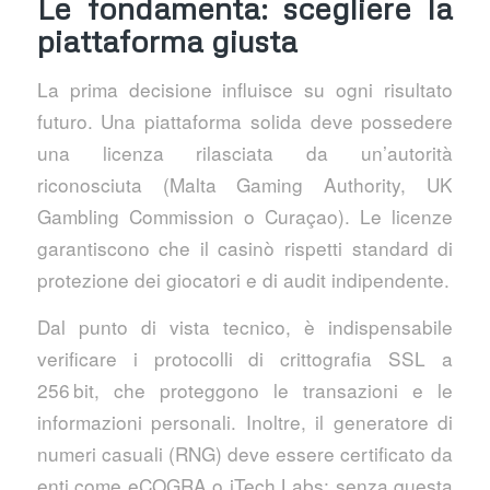
Le fondamenta: scegliere la
piattaforma giusta
La prima decisione influisce su ogni risultato
futuro. Una piattaforma solida deve possedere
una licenza rilasciata da un’autorità
riconosciuta (Malta Gaming Authority, UK
Gambling Commission o Curaçao). Le licenze
garantiscono che il casinò rispetti standard di
protezione dei giocatori e di audit indipendente.
Dal punto di vista tecnico, è indispensabile
verificare i protocolli di crittografia SSL a
256 bit, che proteggono le transazioni e le
informazioni personali. Inoltre, il generatore di
numeri casuali (RNG) deve essere certificato da
enti come eCOGRA o iTech Labs; senza questa