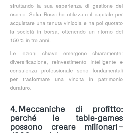
sfruttando la sua esperienza di gestione del
rischio. Sofia Rossi ha utilizzato il capitale per
acquistare una tenuta vinicola e ha poi quotato
la società in borsa, ottenendo un ritorno del
150 % in tre anni.
Le lezioni chiave emergono chiaramente:
diversificazione, reinvestimento intelligente e
consulenza professionale sono fondamentali
per trasformare una vincita in patrimonio
duraturo.
4. Meccaniche di profitto:
perché le table‑games
possono creare milionari –