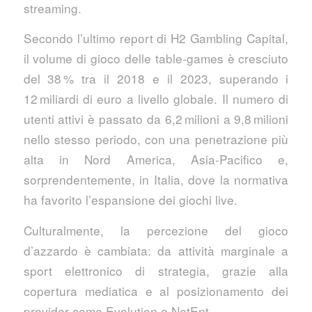
streaming.
Secondo l’ultimo report di H2 Gambling Capital,
il volume di gioco delle table‑games è cresciuto
del 38 % tra il 2018 e il 2023, superando i
12 miliardi di euro a livello globale. Il numero di
utenti attivi è passato da 6,2 milioni a 9,8 milioni
nello stesso periodo, con una penetrazione più
alta in Nord America, Asia‑Pacifico e,
sorprendentemente, in Italia, dove la normativa
ha favorito l’espansione dei giochi live.
Culturalmente, la percezione del gioco
d’azzardo è cambiata: da attività marginale a
sport elettronico di strategia, grazie alla
copertura mediatica e al posizionamento dei
provider come Evolution e NetEnt.