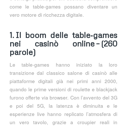
come le table‑games possano diventare un
vero motore di ricchezza digitale.
1. Il boom delle table‑games
nei casinò online – (260
parole)
Le table‑games hanno iniziato la loro
transizione dal classico salone di casinò alle
piattaforme digitali già nei primi anni 2000,
quando le prime versioni di roulette e blackjack
furono offerte via browser. Con l’avvento del 3G
e poi del 5G, la latenza è diminuita e le
esperienze live hanno replicato l’atmosfera di
un vero tavolo, grazie a croupier reali in