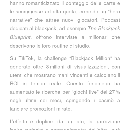
hanno romanticizzato il conteggio delle carte e
le scommesse ad alta quota, creando un “hero
narrative” che attrae nuovi giocatori. Podcast
dedicati al blackjack, ad esempio
The Blackjack
, offrono interviste a milionari che
Blueprint
descrivono le loro routine di studio.
Su TikTok, la challenge “Blackjack Million” ha
generato oltre 3 milioni di visualizzazioni, con
utenti che mostrano mani vincenti e calcolano il
ROI in tempo reale. Questo fenomeno ha
aumentato le ricerche per “giochi live” del 27 %
negli ultimi sei mesi, spingendo i casinò a
lanciare promozioni mirate.
L’effetto è duplice: da un lato, la narrazione
ispira curiosità e apprendimento; dall’altro, può