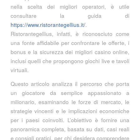
nella scelta dei migliori operatori, è utile
consultare la guida di
https://www.ristorantegellius.it/
.
Ristorantegellius, infatti, è riconosciuto come
una fonte affidabile per confrontare le offerte, i
bonus e la sicurezza dei migliori casino online,
inclusi quelli che propongono giochi live e tavoli
virtuali.
Questo articolo analizza il percorso che porta
un giocatore da semplice appassionato a
milionario, esaminando le forze di mercato, le
strategie vincenti e le implicazioni economiche
per i paesi coinvolti. L’obiettivo è fornire una
panoramica completa, basata su dati, casi reali
e consigli pratici, per chi desidera comprendere