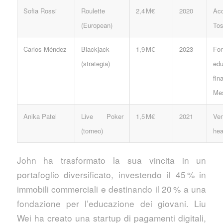
Sofia Rossi
Roulette
2,4 M€
2020
Acq
(European)
Tos
Carlos Méndez
Blackjack
1,9 M€
2023
F
(strategia)
edu
fi
Me
Anika Patel
Live Poker
1,5 M€
2021
Ven
(torneo)
hea
John ha trasformato la sua vincita in un
portafoglio diversificato, investendo il 45 % in
immobili commerciali e destinando il 20 % a una
fondazione per l’educazione dei giovani. Liu
Wei ha creato una startup di pagamenti digitali,