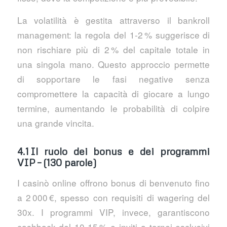
La volatilità è gestita attraverso il bankroll
management: la regola del 1‑2 % suggerisce di
non rischiare più di 2 % del capitale totale in
una singola mano. Questo approccio permette
di sopportare le fasi negative senza
compromettere la capacità di giocare a lungo
termine, aumentando le probabilità di colpire
una grande vincita.
4.1 Il ruolo dei bonus e dei programmi
VIP – (130 parole)
I casinò online offrono bonus di benvenuto fino
a 2 000 €, spesso con requisiti di wagering del
30x. I programmi VIP, invece, garantiscono
cashback del 10‑15 % e inviti a tornei esclusivi