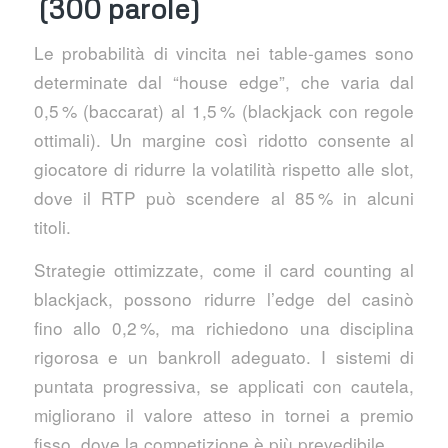
(300 parole)
Le probabilità di vincita nei table‑games sono
determinate dal “house edge”, che varia dal
0,5 % (baccarat) al 1,5 % (blackjack con regole
ottimali). Un margine così ridotto consente al
giocatore di ridurre la volatilità rispetto alle slot,
dove il RTP può scendere al 85 % in alcuni
titoli.
Strategie ottimizzate, come il card counting al
blackjack, possono ridurre l’edge del casinò
fino allo 0,2 %, ma richiedono una disciplina
rigorosa e un bankroll adeguato. I sistemi di
puntata progressiva, se applicati con cautela,
migliorano il valore atteso in tornei a premio
fisso, dove la competizione è più prevedibile.