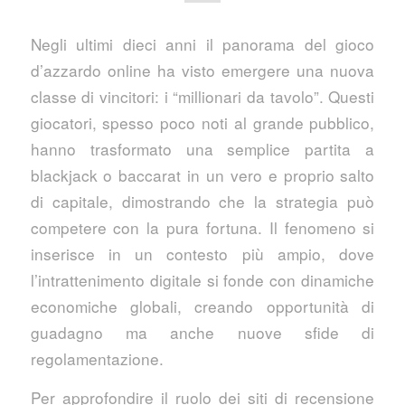
Negli ultimi dieci anni il panorama del gioco
d’azzardo online ha visto emergere una nuova
classe di vincitori: i “millionari da tavolo”. Questi
giocatori, spesso poco noti al grande pubblico,
hanno trasformato una semplice partita a
blackjack o baccarat in un vero e proprio salto
di capitale, dimostrando che la strategia può
competere con la pura fortuna. Il fenomeno si
inserisce in un contesto più ampio, dove
l’intrattenimento digitale si fonde con dinamiche
economiche globali, creando opportunità di
guadagno ma anche nuove sfide di
regolamentazione.
Per approfondire il ruolo dei siti di recensione