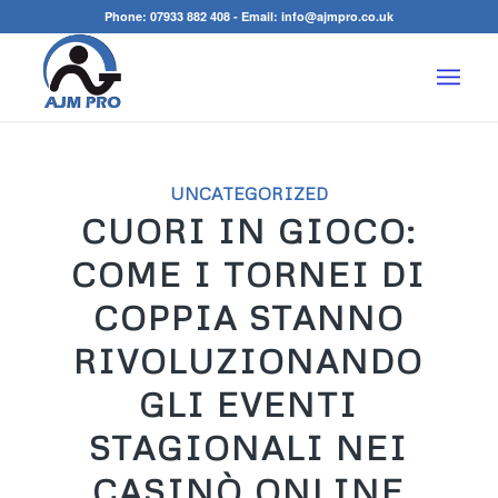
Phone:
07933 882 408
- Email:
info@ajmpro.co.uk
UNCATEGORIZED
CUORI IN GIOCO:
COME I TORNEI DI
COPPIA STANNO
RIVOLUZIONANDO
GLI EVENTI
STAGIONALI NEI
CASINÒ ONLINE