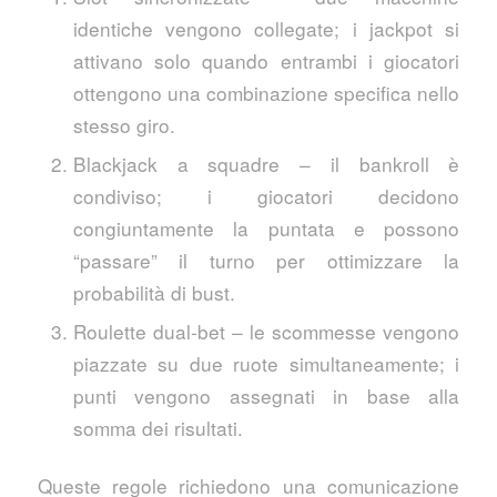
identiche vengono collegate; i jackpot si
attivano solo quando entrambi i giocatori
ottengono una combinazione specifica nello
stesso giro.
Blackjack a squadre – il bankroll è
condiviso; i giocatori decidono
congiuntamente la puntata e possono
“passare” il turno per ottimizzare la
probabilità di bust.
Roulette dual‑bet – le scommesse vengono
piazzate su due ruote simultaneamente; i
punti vengono assegnati in base alla
somma dei risultati.
Queste regole richiedono una comunicazione