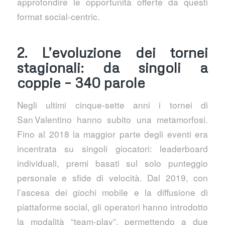
approfondire le opportunità offerte da questi
format social‑centric.
2. L’evoluzione dei tornei
stagionali: da singoli a
coppie – 340 parole
Negli ultimi cinque‑sette anni i tornei di
San Valentino hanno subito una metamorfosi.
Fino al 2018 la maggior parte degli eventi era
incentrata su singoli giocatori: leaderboard
individuali, premi basati sul solo punteggio
personale e sfide di velocità. Dal 2019, con
l’ascesa dei giochi mobile e la diffusione di
piattaforme social, gli operatori hanno introdotto
la modalità “team‑play”, permettendo a due