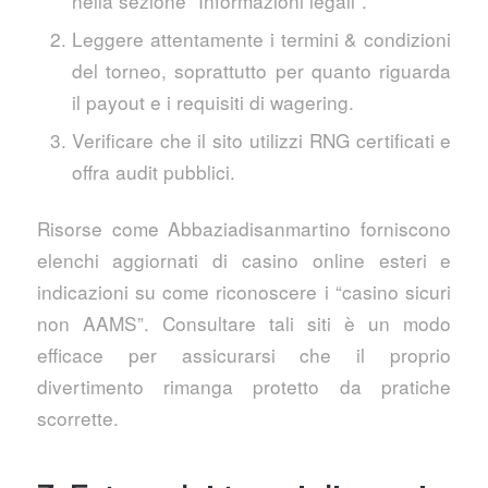
nella sezione “Informazioni legali”.
Leggere attentamente i termini & condizioni
del torneo, soprattutto per quanto riguarda
il payout e i requisiti di wagering.
Verificare che il sito utilizzi RNG certificati e
offra audit pubblici.
Risorse come Abbaziadisanmartino forniscono
elenchi aggiornati di casino online esteri e
indicazioni su come riconoscere i “casino sicuri
non AAMS”. Consultare tali siti è un modo
efficace per assicurarsi che il proprio
divertimento rimanga protetto da pratiche
scorrette.