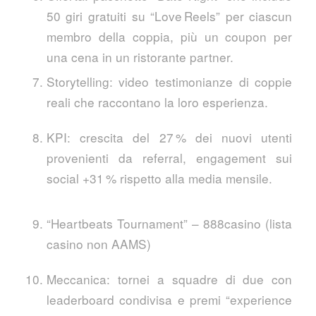
50 giri gratuiti su “Love Reels” per ciascun
membro della coppia, più un coupon per
una cena in un ristorante partner.
Storytelling: video testimonianze di coppie
reali che raccontano la loro esperienza.
KPI: crescita del 27 % dei nuovi utenti
provenienti da referral, engagement sui
social +31 % rispetto alla media mensile.
“Heartbeats Tournament” – 888casino (lista
casino non AAMS)
Meccanica: tornei a squadre di due con
leaderboard condivisa e premi “experience