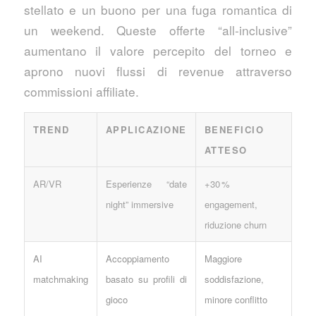
stellato e un buono per una fuga romantica di
un weekend. Queste offerte “all‑inclusive”
aumentano il valore percepito del torneo e
aprono nuovi flussi di revenue attraverso
commissioni affiliate.
TREND
APPLICAZIONE
BENEFICIO
ATTESO
AR/VR
Esperienze “date
+30 %
night” immersive
engagement,
riduzione churn
AI
Accoppiamento
Maggiore
matchmaking
basato su profili di
soddisfazione,
gioco
minore conflitto