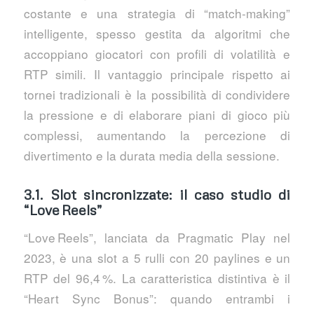
costante e una strategia di “match‑making”
intelligente, spesso gestita da algoritmi che
accoppiano giocatori con profili di volatilità e
RTP simili. Il vantaggio principale rispetto ai
tornei tradizionali è la possibilità di condividere
la pressione e di elaborare piani di gioco più
complessi, aumentando la percezione di
divertimento e la durata media della sessione.
3.1. Slot sincronizzate: il caso studio di
“Love Reels”
“Love Reels”, lanciata da Pragmatic Play nel
2023, è una slot a 5 rulli con 20 paylines e un
RTP del 96,4 %. La caratteristica distintiva è il
“Heart Sync Bonus”: quando entrambi i