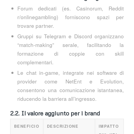
Forum dedicati (es. Casinorum, Reddit
r/onlinegambling) forniscono spazi per
trovare partner.
Gruppi su Telegram e Discord organizzano
“match‑making” serale, facilitando la
formazione di coppie con skill
complementari.
Le chat in‑game, integrate nei software di
provider come NetEnt e Evolution,
consentono una comunicazione istantanea,
riducendo la barriera all’ingresso.
2.2. Il valore aggiunto per i brand
BENEFICIO
DESCRIZIONE
IMPATTO