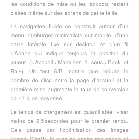
les conditions de mise ou les jackpots restent
claires même sur des écrans de petite taille.
La navigation fluide se construit autour d’un
menu hamburger minimaliste sur mobile, d’une
barre latérale fixe sur desktop et d’un fil
d’Ariane qui indique toujours la position du
joueur (« Accueil > Machines à sous > Book of
Ra »). Un test A/B montre que réduire le
nombre de clics entre la page d’accueil et la
première mise augmente le taux de conversion
de 12 % en moyenne.
Le temps de chargement est quantifiable : viser
moins de 2,5 secondes pour le premier rendu.
Cela passe par l’optimisation des images
(format WebP), la mise en cache des scripts et