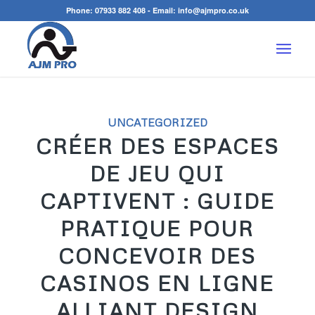
Phone:
07933 882 408
- Email:
info@ajmpro.co.uk
UNCATEGORIZED
CRÉER DES ESPACES
DE JEU QUI
CAPTIVENT : GUIDE
PRATIQUE POUR
CONCEVOIR DES
CASINOS EN LIGNE
ALLIANT DESIGN