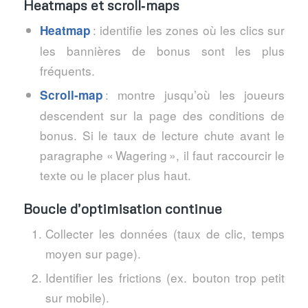
Heatmaps et scroll‑maps
: identifie les zones où les clics sur
Heatmap
les bannières de bonus sont les plus
fréquents.
: montre jusqu’où les joueurs
Scroll‑map
descendent sur la page des conditions de
bonus. Si le taux de lecture chute avant le
paragraphe « Wagering », il faut raccourcir le
texte ou le placer plus haut.
Boucle d’optimisation continue
Collecter les données (taux de clic, temps
moyen sur page).
Identifier les frictions (ex. bouton trop petit
sur mobile).