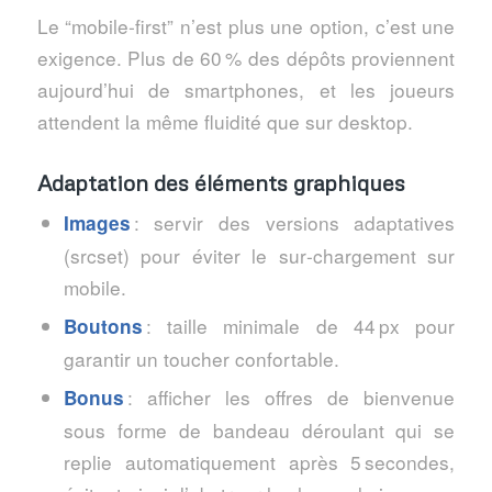
Le “mobile‑first” n’est plus une option, c’est une
exigence. Plus de 60 % des dépôts proviennent
aujourd’hui de smartphones, et les joueurs
attendent la même fluidité que sur desktop.
Adaptation des éléments graphiques
: servir des versions adaptatives
Images
(srcset) pour éviter le sur‑chargement sur
mobile.
: taille minimale de 44 px pour
Boutons
garantir un toucher confortable.
: afficher les offres de bienvenue
Bonus
sous forme de bandeau déroulant qui se
replie automatiquement après 5 secondes,