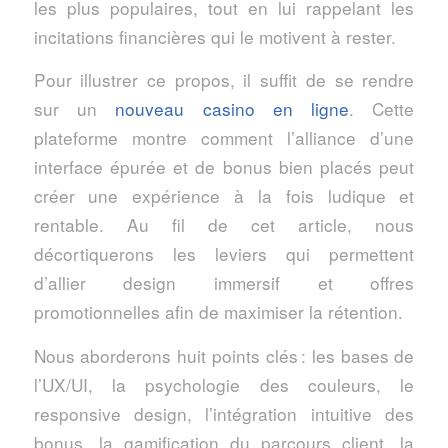
les plus populaires, tout en lui rappelant les
incitations financières qui le motivent à rester.
Pour illustrer ce propos, il suffit de se rendre
sur un
nouveau casino en ligne
. Cette
plateforme montre comment l’alliance d’une
interface épurée et de bonus bien placés peut
créer une expérience à la fois ludique et
rentable. Au fil de cet article, nous
décortiquerons les leviers qui permettent
d’allier design immersif et offres
promotionnelles afin de maximiser la rétention.
Nous aborderons huit points clés : les bases de
l’UX/UI, la psychologie des couleurs, le
responsive design, l’intégration intuitive des
bonus, la gamification du parcours client, la