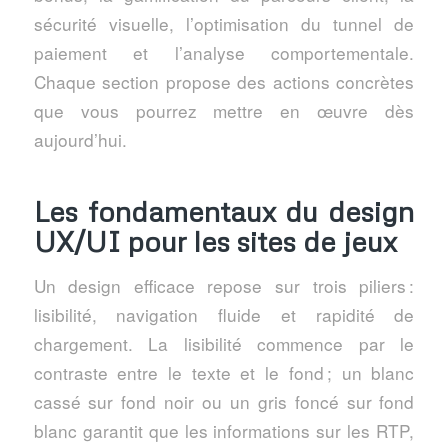
sécurité visuelle, l’optimisation du tunnel de
paiement et l’analyse comportementale.
Chaque section propose des actions concrètes
que vous pourrez mettre en œuvre dès
aujourd’hui.
Les fondamentaux du design
UX/UI pour les sites de jeux
Un design efficace repose sur trois piliers :
lisibilité, navigation fluide et rapidité de
chargement. La lisibilité commence par le
contraste entre le texte et le fond ; un blanc
cassé sur fond noir ou un gris foncé sur fond
blanc garantit que les informations sur les RTP,