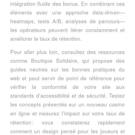
intégration fluide des bonus. En combinant ces
éléments avec une approche data‑driven—
heatmaps, tests A/B, analyses de parcours—
les opérateurs peuvent itérer constamment et
améliorer le taux de rétention.
Pour aller plus loin, consultez des ressources
comme Boutique Solidaire, qui propose des
guides neutres sur les bonnes pratiques du
web et peut servir de point de référence pour
vérifier la conformité de votre site aux
standards d’accessibilité et de sécurité. Testez
les concepts présentés sur un
nouveau casino
et mesurez l’impact sur votre taux de
en ligne
rétention : vous constaterez rapidement
comment un design pensé pour les joueurs et