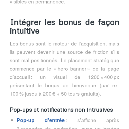
visibles en permanence.
Intégrer les bonus de façon
intuitive
Les bonus sont le moteur de l’acquisition, mais
ils peuvent devenir une source de friction s’ils
sont mal positionnés. Le placement stratégique
commence par le « hero banner » de la page
d’accueil : un visuel de 1200 × 400 px
présentant le bonus de bienvenue (par ex.
100 % jusqu’à 200 € + 50 tours gratuits).
Pop‑ups et notifications non intrusives
: s’affiche après
Pop‑up d’entrée
3 secondes de navigation, avec un bouton