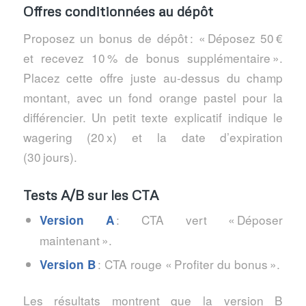
Offres conditionnées au dépôt
Proposez un bonus de dépôt : « Déposez 50 €
et recevez 10 % de bonus supplémentaire ».
Placez cette offre juste au-dessus du champ
montant, avec un fond orange pastel pour la
différencier. Un petit texte explicatif indique le
wagering (20 x) et la date d’expiration
(30 jours).
Tests A/B sur les CTA
: CTA vert « Déposer
Version A
maintenant ».
: CTA rouge « Profiter du bonus ».
Version B
Les résultats montrent que la version B