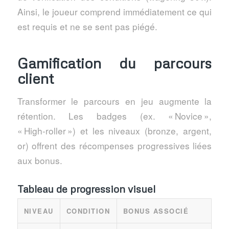
Ainsi, le joueur comprend immédiatement ce qui
est requis et ne se sent pas piégé.
Gamification du parcours
client
Transformer le parcours en jeu augmente la
rétention. Les badges (ex. « Novice »,
« High‑roller ») et les niveaux (bronze, argent,
or) offrent des récompenses progressives liées
aux bonus.
Tableau de progression visuel
NIVEAU
CONDITION
BONUS ASSOCIÉ