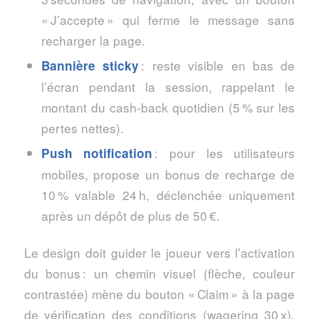
« J’accepte » qui ferme le message sans
recharger la page.
: reste visible en bas de
Bannière sticky
l’écran pendant la session, rappelant le
montant du cash‑back quotidien (5 % sur les
pertes nettes).
: pour les utilisateurs
Push notification
mobiles, propose un bonus de recharge de
10 % valable 24 h, déclenchée uniquement
après un dépôt de plus de 50 €.
Le design doit guider le joueur vers l’activation
du bonus : un chemin visuel (flèche, couleur
contrastée) mène du bouton « Claim » à la page
de vérification des conditions (wagering 30 x).