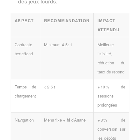
des jeux lourds.
ASPECT
RECOMMANDATION
IMPACT
ATTENDU
Contraste
Minimum 4.5 : 1
Meilleure
texte/fond
lisibilité,
réduction du
taux de rebond
Temps de
< 2,5 s
+ 10 % de
chargement
sessions
prolongées
Navigation
Menu fixe + fil d’Ariane
+ 8 % de
conversion sur
les dépôts