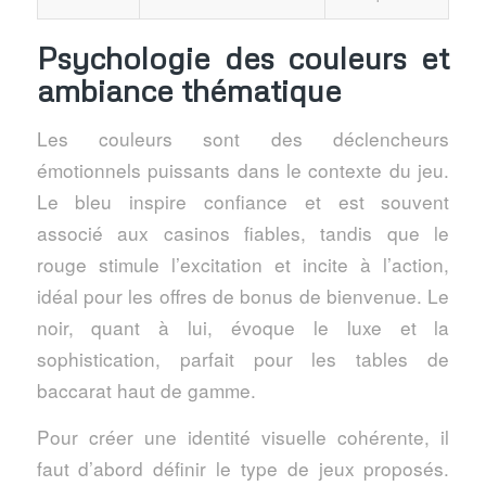
Psychologie des couleurs et
ambiance thématique
Les couleurs sont des déclencheurs
émotionnels puissants dans le contexte du jeu.
Le bleu inspire confiance et est souvent
associé aux casinos fiables, tandis que le
rouge stimule l’excitation et incite à l’action,
idéal pour les offres de bonus de bienvenue. Le
noir, quant à lui, évoque le luxe et la
sophistication, parfait pour les tables de
baccarat haut de gamme.
Pour créer une identité visuelle cohérente, il
faut d’abord définir le type de jeux proposés.