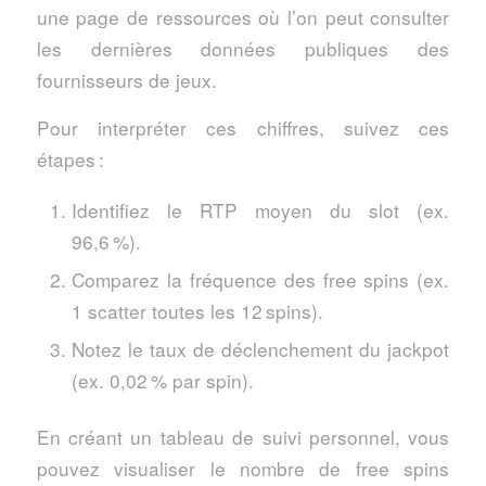
une page de ressources où l’on peut consulter
les dernières données publiques des
fournisseurs de jeux.
Pour interpréter ces chiffres, suivez ces
étapes :
Identifiez le RTP moyen du slot (ex.
96,6 %).
Comparez la fréquence des free spins (ex.
1 scatter toutes les 12 spins).
Notez le taux de déclenchement du jackpot
(ex. 0,02 % par spin).
En créant un tableau de suivi personnel, vous
pouvez visualiser le nombre de free spins