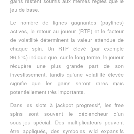
gains restent soumis aux mêmes règles que le
jeu de base.
Le nombre de lignes gagnantes (paylines)
actives, le retour au joueur (RTP) et le facteur
de volatilité déterminent la valeur attendue de
chaque spin. Un RTP élevé (par exemple
96,5 %) indique que, sur le long terme, le joueur
récupère une plus grande part de son
investissement, tandis qu’une volatilité élevée
signifie que les gains seront rares mais
potentiellement très importants.
Dans les slots à jackpot progressif, les free
spins sont souvent le déclencheur d’un
sous‑jeu spécial. Des multiplicateurs peuvent
être appliqués, des symboles wild expansifs