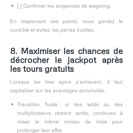
[ ] Confirmer les exigences de wagering.
En respectant ces points, vous gardez le
contrôle et évitez les pertes inutiles.
8. Maximiser les chances de
décrocher le jackpot après
les tours gratuits
Lorsque les free spins s’achèvent, il faut
capitaliser sur les avantages accumulés.
Transition fluide : si des wilds ou des
multiplicateurs restent actifs, continuez à
miser le même niveau de mise pour
prolonger leur effet.