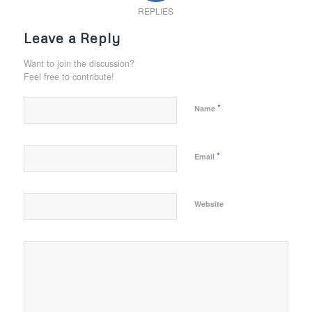
REPLIES
Leave a Reply
Want to join the discussion?
Feel free to contribute!
*
Name
*
Email
Website