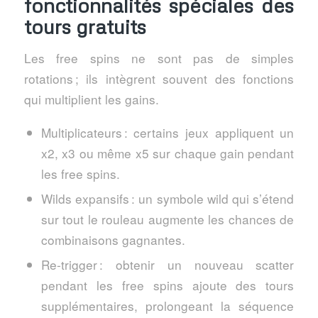
fonctionnalités spéciales des
tours gratuits
Les free spins ne sont pas de simples
rotations ; ils intègrent souvent des fonctions
qui multiplient les gains.
Multiplicateurs : certains jeux appliquent un
x2, x3 ou même x5 sur chaque gain pendant
les free spins.
Wilds expansifs : un symbole wild qui s’étend
sur tout le rouleau augmente les chances de
combinaisons gagnantes.
Re‑trigger : obtenir un nouveau scatter
pendant les free spins ajoute des tours
supplémentaires, prolongeant la séquence