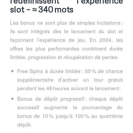
redéfinissent l’expérience
slot – ≈ 340 mots
Les bonus ne sont plus de simples incitations :
ils sont intégrés dès le lancement du slot et
façonnent l’expérience de jeu. En 2024, les
offres les plus performantes combinent durée
limitée, progression et récupération de pertes.
Free Spins à durée limitée : 50 % de chance
supplémentaire d’activer un tour gratuit
pendant les 48 heures suivant le lancement.
Bonus de dépôt progressif : chaque dépôt
successif augmente le pourcentage du
bonus de 10 % jusqu’à 100 % au quatrième
dépôt.