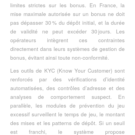
limites strictes sur les bonus. En France, la
mise maximale autorisée sur un bonus ne doit
pas dépasser 30 % du dépôt initial, et la durée
de validité ne peut excéder 30 jours. Les
opérateurs intègrent ces contraintes
directement dans leurs systèmes de gestion de
bonus, évitant ainsi toute non‑conformité.
Les outils de KYC (Know Your Customer) sont
renforcés par des vérifications d’identité
automatisées, des contrôles d’adresse et des
analyses de comportement suspect. En
parallèle, les modules de prévention du jeu
excessif surveillent le temps de jeu, le montant
des mises et les patterns de dépôt. Si un seuil
est franchi, le système propose