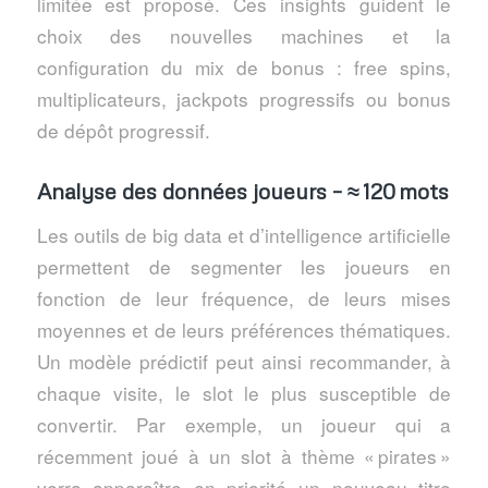
limitée est proposé. Ces insights guident le
choix des nouvelles machines et la
configuration du mix de bonus : free spins,
multiplicateurs, jackpots progressifs ou bonus
de dépôt progressif.
Analyse des données joueurs – ≈ 120 mots
Les outils de big data et d’intelligence artificielle
permettent de segmenter les joueurs en
fonction de leur fréquence, de leurs mises
moyennes et de leurs préférences thématiques.
Un modèle prédictif peut ainsi recommander, à
chaque visite, le slot le plus susceptible de
convertir. Par exemple, un joueur qui a
récemment joué à un slot à thème « pirates »
verra apparaître en priorité un nouveau titre