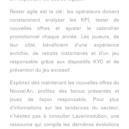
Rester agile est la clé : les opérateurs doivent
constamment analyser les KPI, tester de
nouvelles offres et ajuster le calendrier
promotionnel chaque année. Les joueurs, de
leur côté, bénéficient d’une expérience
enrichie, de retraits instantanés et d’un jeu
responsable grâce aux dispositifs KYC et de
prévention du jeu excessif.
Explorez dès maintenant les nouvelles offres du
Nouvel An, profitez des bonus présentés et
jouez de façon responsable. Pour plus
d’informations sur les tendances du secteur,
n’hésitez pas à consulter Laveniradubon, une
ressource qui compile les dernières évolutions