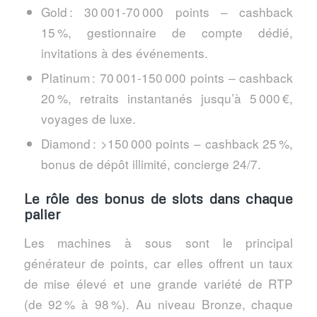
Gold : 30 001‑70 000 points – cashback
15 %, gestionnaire de compte dédié,
invitations à des événements.
Platinum : 70 001‑150 000 points – cashback
20 %, retraits instantanés jusqu’à 5 000 €,
voyages de luxe.
Diamond : >150 000 points – cashback 25 %,
bonus de dépôt illimité, concierge 24/7.
Le rôle des bonus de slots dans chaque
palier
Les machines à sous sont le principal
générateur de points, car elles offrent un taux
de mise élevé et une grande variété de RTP
(de 92 % à 98 %). Au niveau Bronze, chaque