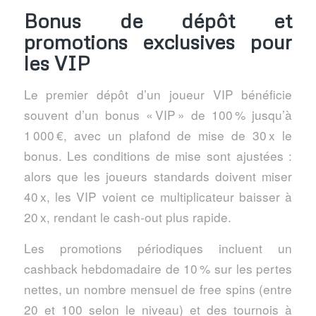
Bonus de dépôt et
promotions exclusives pour
les VIP
Le premier dépôt d’un joueur VIP bénéficie
souvent d’un bonus « VIP » de 100 % jusqu’à
1 000 €, avec un plafond de mise de 30 x le
bonus. Les conditions de mise sont ajustées :
alors que les joueurs standards doivent miser
40 x, les VIP voient ce multiplicateur baisser à
20 x, rendant le cash‑out plus rapide.
Les promotions périodiques incluent un
cashback hebdomadaire de 10 % sur les pertes
nettes, un nombre mensuel de free spins (entre
20 et 100 selon le niveau) et des tournois à