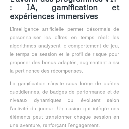
: IA, gamification et
expériences immersives
L’intelligence artificielle permet désormais de
personnaliser les offres en temps réel : les
algorithmes analysent le comportement de jeu,
le temps de session et le profil de risque pour
proposer des bonus adaptés, augmentant ainsi
la pertinence des récompenses.
La gamification s’invite sous forme de quêtes
quotidiennes, de badges de performance et de
niveaux dynamiques qui évoluent selon
l’activité du joueur. Un casino qui intègre ces
éléments peut transformer chaque session en
une aventure, renforçant l’engagement.