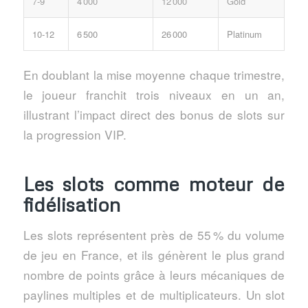
7‑9
4 000
12 000
Gold
10‑12
6 500
26 000
Platinum
En doublant la mise moyenne chaque trimestre,
le joueur franchit trois niveaux en un an,
illustrant l’impact direct des bonus de slots sur
la progression VIP.
Les slots comme moteur de
fidélisation
Les slots représentent près de 55 % du volume
de jeu en France, et ils génèrent le plus grand
nombre de points grâce à leurs mécaniques de
paylines multiples et de multiplicateurs. Un slot