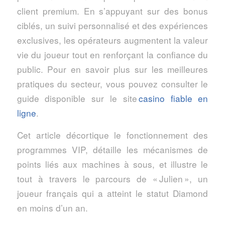
client premium. En s’appuyant sur des bonus
ciblés, un suivi personnalisé et des expériences
exclusives, les opérateurs augmentent la valeur
vie du joueur tout en renforçant la confiance du
public. Pour en savoir plus sur les meilleures
pratiques du secteur, vous pouvez consulter le
guide disponible sur le site
casino fiable en
ligne
.
Cet article décortique le fonctionnement des
programmes VIP, détaille les mécanismes de
points liés aux machines à sous, et illustre le
tout à travers le parcours de « Julien », un
joueur français qui a atteint le statut Diamond
en moins d’un an.