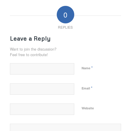
0
REPLIES
Leave a Reply
Want to join the discussion?
Feel free to contribute!
*
Name
*
Email
Website