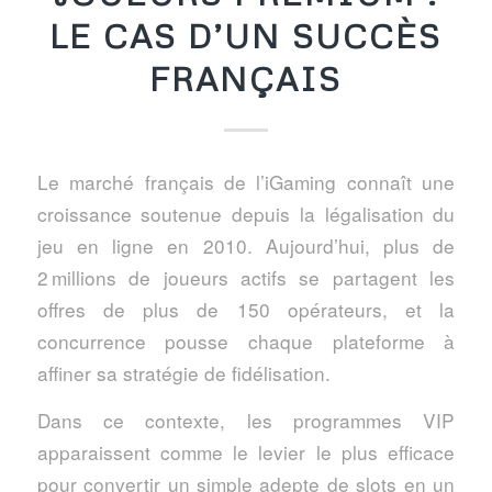
LE CAS D’UN SUCCÈS
FRANÇAIS
Le marché français de l’iGaming connaît une
croissance soutenue depuis la légalisation du
jeu en ligne en 2010. Aujourd’hui, plus de
2 millions de joueurs actifs se partagent les
offres de plus de 150 opérateurs, et la
concurrence pousse chaque plateforme à
affiner sa stratégie de fidélisation.
Dans ce contexte, les programmes VIP
apparaissent comme le levier le plus efficace
pour convertir un simple adepte de slots en un