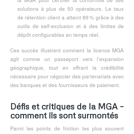
solutions à plus de 50 opérateurs. Le taux
de rétention client a atteint 89 % grâce à des
outils de self‑exclusion et à des limites de
dépôt configurables en temps réel.
Ces succès illustrent comment la licence MGA
agit comme un passeport vers l’expansion
géographique, tout en offrant la crédibilité
nécessaire pour négocier des partenariats avec
des banques et des fournisseurs de paiement.
Défis et critiques de la MGA –
comment ils sont surmontés
Parmi les points de friction les plus souvent