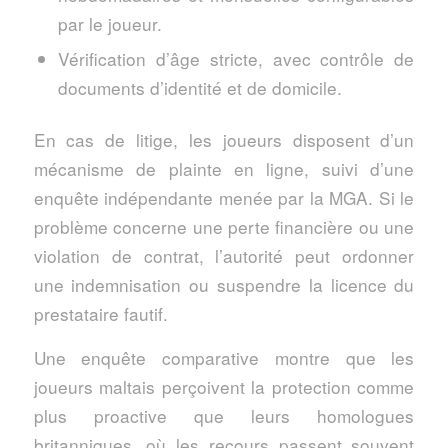
par le joueur.
Vérification d’âge stricte, avec contrôle de
documents d’identité et de domicile.
En cas de litige, les joueurs disposent d’un
mécanisme de plainte en ligne, suivi d’une
enquête indépendante menée par la MGA. Si le
problème concerne une perte financière ou une
violation de contrat, l’autorité peut ordonner
une indemnisation ou suspendre la licence du
prestataire fautif.
Une enquête comparative montre que les
joueurs maltais perçoivent la protection comme
plus proactive que leurs homologues
britanniques, où les recours passent souvent