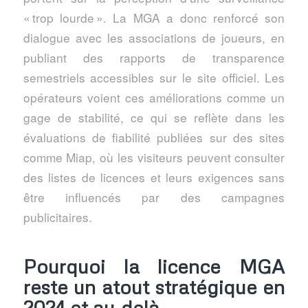
« trop lourde ». La MGA a donc renforcé son
dialogue avec les associations de joueurs, en
publiant des rapports de transparence
semestriels accessibles sur le site officiel. Les
opérateurs voient ces améliorations comme un
gage de stabilité, ce qui se reflète dans les
évaluations de fiabilité publiées sur des sites
comme Miap, où les visiteurs peuvent consulter
des listes de licences et leurs exigences sans
être influencés par des campagnes
publicitaires.
Pourquoi la licence MGA
reste un atout stratégique en
2024 et au‑delà