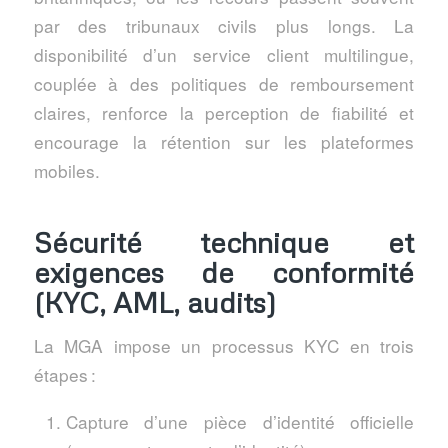
par des tribunaux civils plus longs. La
disponibilité d’un service client multilingue,
couplée à des politiques de remboursement
claires, renforce la perception de fiabilité et
encourage la rétention sur les plateformes
mobiles.
Sécurité technique et
exigences de conformité
(KYC, AML, audits)
La MGA impose un processus KYC en trois
étapes :
Capture d’une pièce d’identité officielle