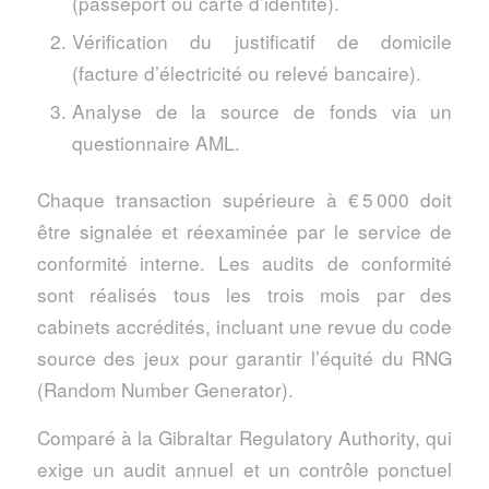
(passeport ou carte d’identité).
Vérification du justificatif de domicile
(facture d’électricité ou relevé bancaire).
Analyse de la source de fonds via un
questionnaire AML.
Chaque transaction supérieure à € 5 000 doit
être signalée et réexaminée par le service de
conformité interne. Les audits de conformité
sont réalisés tous les trois mois par des
cabinets accrédités, incluant une revue du code
source des jeux pour garantir l’équité du RNG
(Random Number Generator).
Comparé à la Gibraltar Regulatory Authority, qui
exige un audit annuel et un contrôle ponctuel