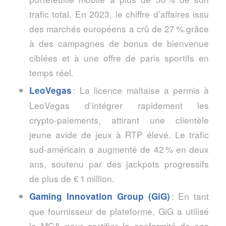
trafic total. En 2023, le chiffre d’affaires issu
des marchés européens a crû de 27 % grâce
à des campagnes de bonus de bienvenue
ciblées et à une offre de paris sportifs en
temps réel.
: La licence maltaise a permis à
LeoVegas
LeoVegas d’intégrer rapidement les
crypto‑paiements, attirant une clientèle
jeune avide de jeux à RTP élevé. Le trafic
sud‑américain a augmenté de 42 % en deux
ans, soutenu par des jackpots progressifs
de plus de € 1 million.
: En tant
Gaming Innovation Group (GiG)
que fournisseur de plateforme, GiG a utilisé
la MGA pour certifier la conformité de ses