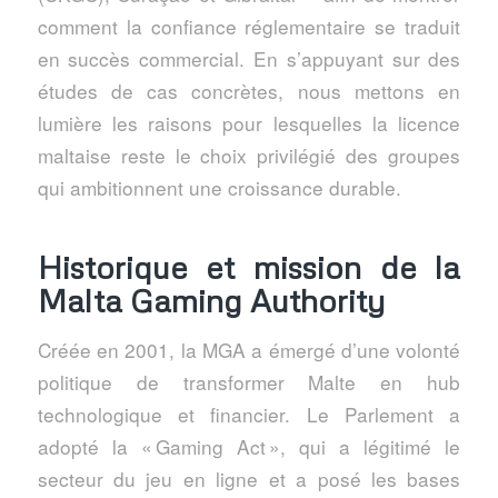
comment la confiance réglementaire se traduit
en succès commercial. En s’appuyant sur des
études de cas concrètes, nous mettons en
lumière les raisons pour lesquelles la licence
maltaise reste le choix privilégié des groupes
qui ambitionnent une croissance durable.
Historique et mission de la
Malta Gaming Authority
Créée en 2001, la MGA a émergé d’une volonté
politique de transformer Malte en hub
technologique et financier. Le Parlement a
adopté la « Gaming Act », qui a légitimé le
secteur du jeu en ligne et a posé les bases