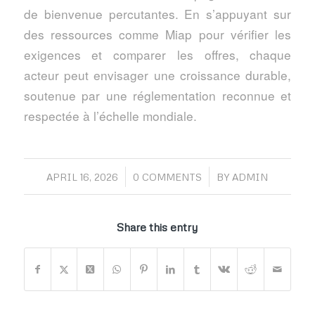
de bienvenue percutantes. En s’appuyant sur
des ressources comme Miap pour vérifier les
exigences et comparer les offres, chaque
acteur peut envisager une croissance durable,
soutenue par une réglementation reconnue et
respectée à l’échelle mondiale.
/
/
APRIL 16, 2026
0 COMMENTS
BY
ADMIN
Share this entry