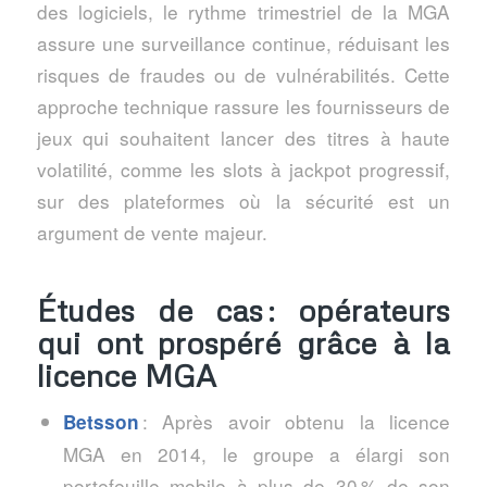
des logiciels, le rythme trimestriel de la MGA
assure une surveillance continue, réduisant les
risques de fraudes ou de vulnérabilités. Cette
approche technique rassure les fournisseurs de
jeux qui souhaitent lancer des titres à haute
volatilité, comme les slots à jackpot progressif,
sur des plateformes où la sécurité est un
argument de vente majeur.
Études de cas : opérateurs
qui ont prospéré grâce à la
licence MGA
: Après avoir obtenu la licence
Betsson
MGA en 2014, le groupe a élargi son
portefeuille mobile à plus de 30 % de son