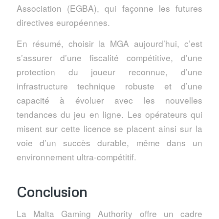
Association (EGBA), qui façonne les futures
directives européennes.
En résumé, choisir la MGA aujourd’hui, c’est
s’assurer d’une fiscalité compétitive, d’une
protection du joueur reconnue, d’une
infrastructure technique robuste et d’une
capacité à évoluer avec les nouvelles
tendances du jeu en ligne. Les opérateurs qui
misent sur cette licence se placent ainsi sur la
voie d’un succès durable, même dans un
environnement ultra‑compétitif.
Conclusion
La Malta Gaming Authority offre un cadre