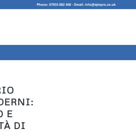
Phone:
07933 882 408
- Email:
info@ajmpro.co.uk
RIO
DERNI:
O E
TÀ DI