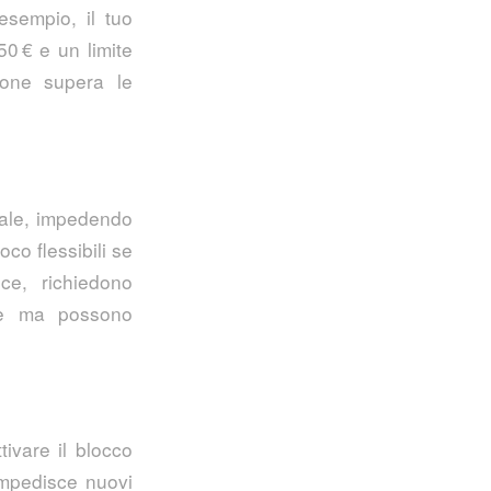
esempio, il tuo
50 € e un limite
ione supera le
eale, impedendo
oco flessibili se
ce, richiedono
ione ma possono
tivare il blocco
impedisce nuovi