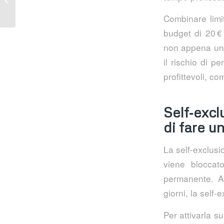
Casino...
Combinare limi
budget di 20 € 
non appena una
il rischio di p
profittevoli, c
Self‑exc
di fare u
La self‑exclusi
viene bloccat
permanente. A
giorni, la self
Per attivarla s