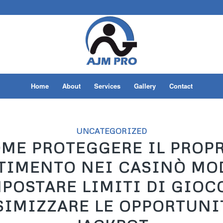
Home
About
Services
Gallery
Contact
UNCATEGORIZED
ME PROTEGGERE IL PROP
TIMENTO NEI CASINÒ MO
POSTARE LIMITI DI GIOC
IMIZZARE LE OPPORTUNI