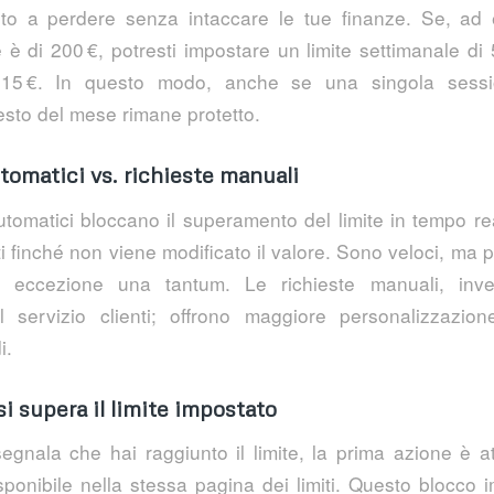
to a perdere senza intaccare le tue finanze. Se, ad 
è di 200 €, potresti impostare un limite settimanale di 
i 15 €. In questo modo, anche se una singola sess
 resto del mese rimane protetto.
tomatici vs. richieste manuali
automatici bloccano il superamento del limite in tempo r
ti finché non viene modificato il valore. Sono veloci, ma p
 eccezione una tantum. Le richieste manuali, inve
el servizio clienti; offrono maggiore personalizzaz
i.
si supera il limite impostato
egnala che hai raggiunto il limite, la prima azione è at
ponibile nella stessa pagina dei limiti. Questo blocco 