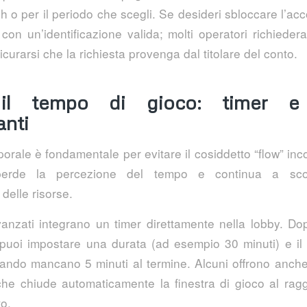
 h o per il periodo che scegli. Se desideri sbloccare l’acco
i con un’identificazione valida; molti operatori richied
icurarsi che la richiesta provenga dal titolare del conto.
 il tempo di gioco: timer e 
anti
porale è fondamentale per evitare il cosiddetto “flow” inco
 perde la percezione del tempo e continua a sco
 delle risorse.
vanzati integrano un timer direttamente nella lobby. Do
puoi impostare una durata (ad esempio 30 minuti) e il 
uando mancano 5 minuti al termine. Alcuni offrono anch
 che chiude automaticamente la finestra di gioco al rag
o.