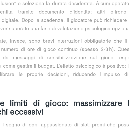
clusion” e seleziona la durata desiderata. Alcuni operato
’identità tramite documento d’identità; altri offro
igitale. Dopo la scadenza, il giocatore può richiedere l
ver superato una fase di valutazione psicologica opziona
te, invece, sono brevi interruzioni obbligatorie che i
 numero di ore di gioco continuo (spesso 2‑3 h). Que
 da messaggi di sensibilizzazione sul gioco resp
come gestire il budget. L’effetto psicologico è positivo: i
librare le proprie decisioni, riducendo l’impulso d
e limiti di gioco: massimizzare l
chi eccessivi
 il sogno di ogni appassionato di slot: premi che pos