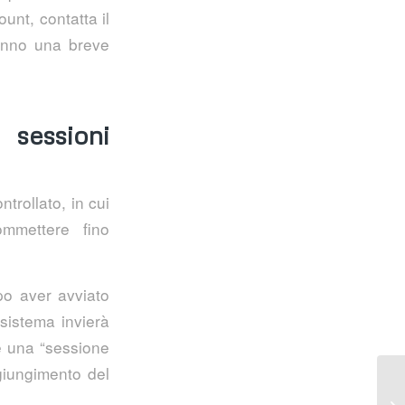
unt, contatta il
eranno una breve
sessioni
ntrollato, in cui
mmettere fino
po aver avviato
sistema invierà
e una “sessione
giungimento del
Il
Sp