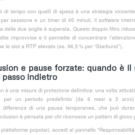
ti di tempo con quelli di spesa è una strategia vincente
per sessione e un timer di 45 minuti, il software inter
 delle due soglie è superata. Questo doppio filtro riduc
erdite improvvise e ti permette di concentrare l’attenzion
ome le slot a RTP elevato (es. 96,5 % per “Starburst”).
lusion e pause forzate: quando è i
n passo indietro
on è una misura di protezione definitiva: una volta attivata
o per un periodo predefinito (da 6 mesi a 5 anni
 differenza di una pausa temporanea, che può dura
‑exclusion è pensata per chi riconosce un pattern di gioco
u piattaforme popolari, accedi al pannello “Responsabilità