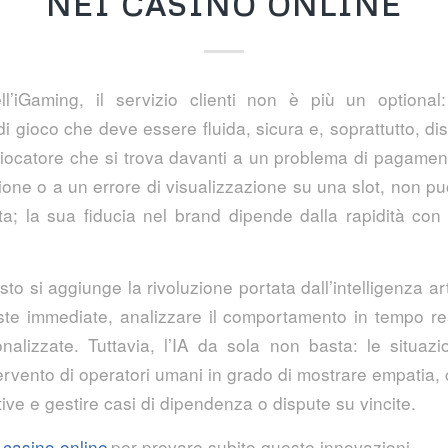
NEI CASINÒ ONLINE
’iGaming, il servizio clienti non è più un optional:
i gioco che deve essere fluida, sicura e, soprattutto, dis
ocatore che si trova davanti a un problema di pagamen
one o a un errore di visualizzazione su una slot, non pu
ta; la sua fiducia nel brand dipende dalla rapidità con 
to si aggiunge la rivoluzione portata dall’intelligenza art
poste immediate, analizzare il comportamento in tempo re
nalizzate. Tuttavia, l’IA da sola non basta: le situazi
tervento di operatori umani in grado di mostrare empatia
ve e gestire casi di dipendenza o dispute su vincite.
i casino online
per provare subito queste innovazioni.