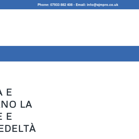
Phone:
07933 882 408
- Email:
info@ajmpro.co.uk
A E
NO LA
 E
EDELTÀ