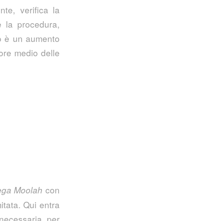
nte, verifica la
 la procedura,
to è un aumento
ore medio delle
con
ga Moolah
itata. Qui entra
necessaria per