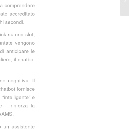
no a comprendere
Ca
ato accreditato
hi secondi.
ick su una slot,
puntate vengono
i anticipare le
iero, il chatbot
ne cognitiva. Il
hatbot fornisce
“intelligente” e
e – rinforza la
n AAMS.
 un assistente