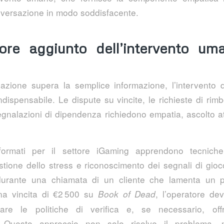
nversazione in modo soddisfacente.
lore aggiunto dell’intervento uma
azione supera la semplice informazione, l’intervento 
ndispensabile. Le dispute su vincite, le richieste di rim
segnalazioni di dipendenza richiedono empatia, ascolto a
 formati per il settore iGaming apprendono tecniche
stione dello stress e riconoscimento dei segnali di gioc
urante una chiamata di un cliente che lamenta un
na vincita di €2 500 su
, l’operatore de
Book of Dead
egare le politiche di verifica e, se necessario, of
 Questo approccio non solo risolve il problema, 