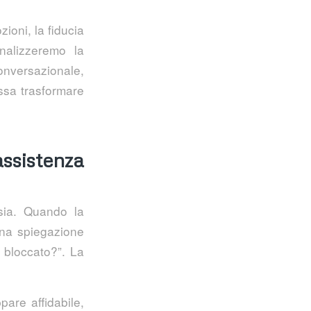
ioni, la fiducia
nalizzeremo la
conversazionale,
ossa trasformare
assistenza
nsia. Quando la
 una spiegazione
è bloccato?”. La
pare affidabile,