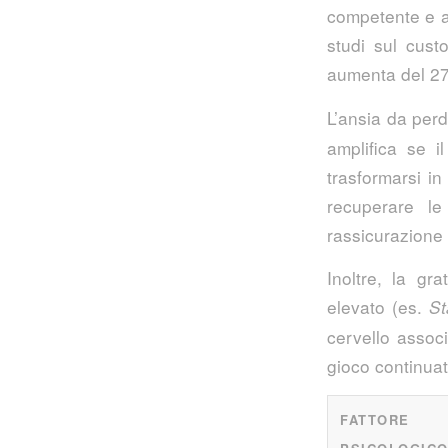
competente e a
studi sul cust
aumenta del 27
L’ansia da perdi
amplifica se i
trasformarsi i
recuperare le
rassicurazione
Inoltre, la gr
elevato (es.
St
cervello assoc
gioco continuat
FATTORE