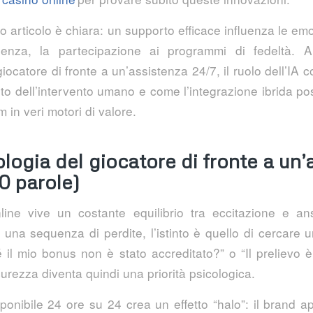
to articolo è chiara: un supporto efficace influenza le emoz
enza, la partecipazione ai programmi di fedeltà. A
giocatore di fronte a un’assistenza 24/7, il ruolo dell’IA 
nto dell’intervento umano e come l’integrazione ibrida p
m in veri motori di valore.
cologia del giocatore di fronte a un’
20 parole)
nline vive un costante equilibrio tra eccitazione e a
 una sequenza di perdite, l’istinto è quello di cercare
 il mio bonus non è stato accreditato?” o “Il prelievo 
curezza diventa quindi una priorità psicologica.
ponibile 24 ore su 24 crea un effetto “halo”: il brand ap