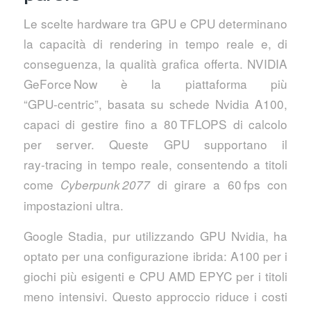
Le scelte hardware tra GPU e CPU determinano
la capacità di rendering in tempo reale e, di
conseguenza, la qualità grafica offerta. NVIDIA
GeForce Now è la piattaforma più
“GPU‑centric”, basata su schede Nvidia A100,
capaci di gestire fino a 80 TFLOPS di calcolo
per server. Queste GPU supportano il
ray‑tracing in tempo reale, consentendo a titoli
come
di girare a 60 fps con
Cyberpunk 2077
impostazioni ultra.
Google Stadia, pur utilizzando GPU Nvidia, ha
optato per una configurazione ibrida: A100 per i
giochi più esigenti e CPU AMD EPYC per i titoli
meno intensivi. Questo approccio riduce i costi