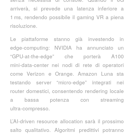
arriverà, si prevede una latenza inferiore a
1 ms, rendendo possibile il gaming VR a piena
risoluzione.
Le piattaforme stanno già investendo in
edge‑computing: NVIDIA ha annunciato un
“GPU‑at‑the‑edge” che porterà A100
mini‑data‑center nei nodi di rete di operatori
come Verizon e Orange. Amazon Luna sta
testando server “micro‑edge” integrati nei
router domestici, consentendo rendering locale
a bassa potenza con streaming
ultra‑compresso.
L’AI‑driven resource allocation sarà il prossimo
salto qualitativo. Algoritmi predittivi potranno