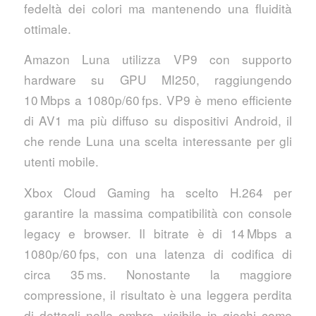
fedeltà dei colori ma mantenendo una fluidità
ottimale.
Amazon Luna utilizza VP9 con supporto
hardware su GPU MI250, raggiungendo
10 Mbps a 1080p/60 fps. VP9 è meno efficiente
di AV1 ma più diffuso su dispositivi Android, il
che rende Luna una scelta interessante per gli
utenti mobile.
Xbox Cloud Gaming ha scelto H.264 per
garantire la massima compatibilità con console
legacy e browser. Il bitrate è di 14 Mbps a
1080p/60 fps, con una latenza di codifica di
circa 35 ms. Nonostante la maggiore
compressione, il risultato è una leggera perdita
di dettagli nelle ombre, visibile in giochi come