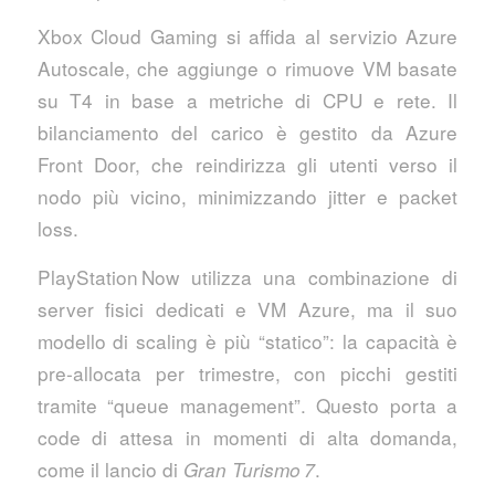
Xbox Cloud Gaming si affida al servizio Azure
Autoscale, che aggiunge o rimuove VM basate
su T4 in base a metriche di CPU e rete. Il
bilanciamento del carico è gestito da Azure
Front Door, che reindirizza gli utenti verso il
nodo più vicino, minimizzando jitter e packet
loss.
PlayStation Now utilizza una combinazione di
server fisici dedicati e VM Azure, ma il suo
modello di scaling è più “statico”: la capacità è
pre‑allocata per trimestre, con picchi gestiti
tramite “queue management”. Questo porta a
code di attesa in momenti di alta domanda,
come il lancio di
.
Gran Turismo 7