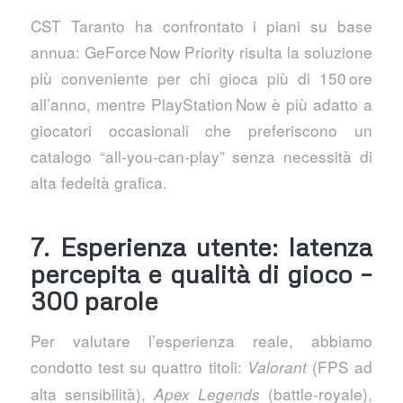
CST Taranto ha confrontato i piani su base
annua: GeForce Now Priority risulta la soluzione
più conveniente per chi gioca più di 150 ore
all’anno, mentre PlayStation Now è più adatto a
giocatori occasionali che preferiscono un
catalogo “all‑you‑can‑play” senza necessità di
alta fedeltà grafica.
7. Esperienza utente: latenza
percepita e qualità di gioco –
300 parole
Per valutare l’esperienza reale, abbiamo
condotto test su quattro titoli:
(FPS ad
Valorant
alta sensibilità),
(battle‑royale),
Apex Legends