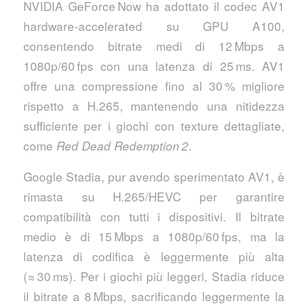
NVIDIA GeForce Now ha adottato il codec AV1
hardware‑accelerated su GPU A100,
consentendo bitrate medi di 12 Mbps a
1080p/60 fps con una latenza di 25 ms. AV1
offre una compressione fino al 30 % migliore
rispetto a H.265, mantenendo una nitidezza
sufficiente per i giochi con texture dettagliate,
come
.
Red Dead Redemption 2
Google Stadia, pur avendo sperimentato AV1, è
rimasta su H.265/HEVC per garantire
compatibilità con tutti i dispositivi. Il bitrate
medio è di 15 Mbps a 1080p/60 fps, ma la
latenza di codifica è leggermente più alta
(≈ 30 ms). Per i giochi più leggeri, Stadia riduce
il bitrate a 8 Mbps, sacrificando leggermente la