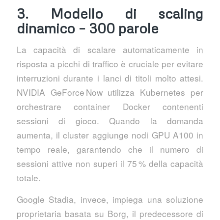
3. Modello di scaling
dinamico – 300 parole
La capacità di scalare automaticamente in
risposta a picchi di traffico è cruciale per evitare
interruzioni durante i lanci di titoli molto attesi.
NVIDIA GeForce Now utilizza Kubernetes per
orchestrare container Docker contenenti
sessioni di gioco. Quando la domanda
aumenta, il cluster aggiunge nodi GPU A100 in
tempo reale, garantendo che il numero di
sessioni attive non superi il 75 % della capacità
totale.
Google Stadia, invece, impiega una soluzione
proprietaria basata su Borg, il predecessore di