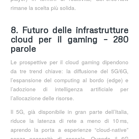
rimane la scelta più solida.
8. Futuro delle infrastrutture
cloud per il gaming – 280
parole
Le prospettive per il cloud gaming dipendono
da tre trend chiave: la diffusione del 5G/6G,
l’espansione del computing al bordo (edge) e
l’adozione di intelligenza artificiale per
l’allocazione delle risorse.
Il 5G, già disponibile in gran parte dell’Italia,
riduce la latenza di rete a meno di 10 ms,
aprendo la porta a esperienze “cloud‑native”
senza necessità di console. Quando il 6G