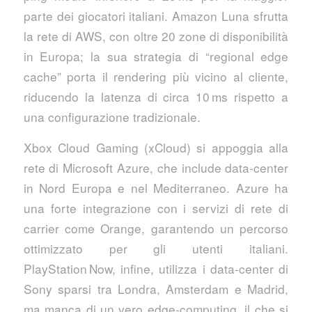
parte dei giocatori italiani. Amazon Luna sfrutta
la rete di AWS, con oltre 20 zone di disponibilità
in Europa; la sua strategia di “regional edge
cache” porta il rendering più vicino al cliente,
riducendo la latenza di circa 10 ms rispetto a
una configurazione tradizionale.
Xbox Cloud Gaming (xCloud) si appoggia alla
rete di Microsoft Azure, che include data‑center
in Nord Europa e nel Mediterraneo. Azure ha
una forte integrazione con i servizi di rete di
carrier come Orange, garantendo un percorso
ottimizzato per gli utenti italiani.
PlayStation Now, infine, utilizza i data‑center di
Sony sparsi tra Londra, Amsterdam e Madrid,
ma manca di un vero edge‑computing, il che si