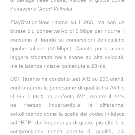
.
Assassin’s Creed Valhalla
PlayStation Now rimane su H.265, ma con un
bitrate più conservativo di 9 Mbps per ridurre il
consumo di banda su connessioni domestiche
tipiche italiane (30 Mbps). Questo porta a una
leggera sfocatura nelle scene ad alta velocità,
ma la latenza rimane contenuta a 28 ms.
CST Taranto ha condotto test A/B su 200 utenti,
confrontando la percezione di qualità tra AV1 e
H.265. Il 68 % ha preferito AV1, mentre il 22 %
ha ritenuto impercettibile la differenza,
sottolineando come la scelta del codec influisca
sul “RTP” dell’esperienza di gioco: più alta è la
compressione senza perdita di qualità, più