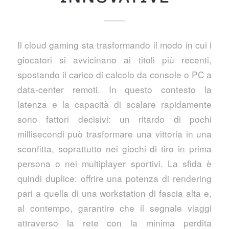
Il cloud gaming sta trasformando il modo in cui i
giocatori si avvicinano ai titoli più recenti,
spostando il carico di calcolo da console o PC a
data‑center remoti. In questo contesto la
latenza e la capacità di scalare rapidamente
sono fattori decisivi: un ritardo di pochi
millisecondi può trasformare una vittoria in una
sconfitta, soprattutto nei giochi di tiro in prima
persona o nei multiplayer sportivi. La sfida è
quindi duplice: offrire una potenza di rendering
pari a quella di una workstation di fascia alta e,
al contempo, garantire che il segnale viaggi
attraverso la rete con la minima perdita