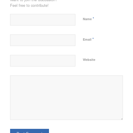
Feel free to contribute!
*
Name
*
Email
Website