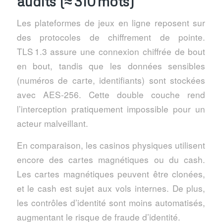
audits (≈ 310 mots)
Les plateformes de jeux en ligne reposent sur
des protocoles de chiffrement de pointe.
TLS 1.3 assure une connexion chiffrée de bout
en bout, tandis que les données sensibles
(numéros de carte, identifiants) sont stockées
avec AES‑256. Cette double couche rend
l’interception pratiquement impossible pour un
acteur malveillant.
En comparaison, les casinos physiques utilisent
encore des cartes magnétiques ou du cash.
Les cartes magnétiques peuvent être clonées,
et le cash est sujet aux vols internes. De plus,
les contrôles d’identité sont moins automatisés,
augmentant le risque de fraude d’identité.