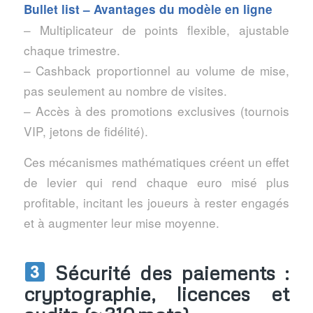
Bullet list – Avantages du modèle en ligne
– Multiplicateur de points flexible, ajustable
chaque trimestre.
– Cashback proportionnel au volume de mise,
pas seulement au nombre de visites.
– Accès à des promotions exclusives (tournois
VIP, jetons de fidélité).
Ces mécanismes mathématiques créent un effet
de levier qui rend chaque euro misé plus
profitable, incitant les joueurs à rester engagés
et à augmenter leur mise moyenne.
Sécurité des paiements :
cryptographie, licences et