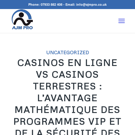
Phone:
07933 882 408
- Email:
info@ajmpro.co.uk
UNCATEGORIZED
CASINOS EN LIGNE
VS CASINOS
TERRESTRES :
L’AVANTAGE
MATHÉMATIQUE DES
PROGRAMMES VIP ET
DE LA SÉCURITÉ DES