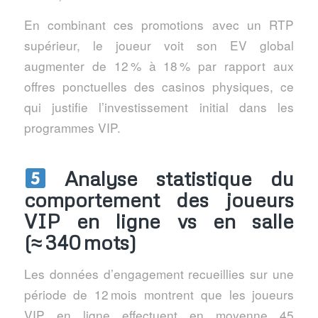
En combinant ces promotions avec un RTP
supérieur, le joueur voit son EV global
augmenter de 12 % à 18 % par rapport aux
offres ponctuelles des casinos physiques, ce
qui justifie l’investissement initial dans les
programmes VIP.
Analyse statistique du
comportement des joueurs
VIP en ligne vs en salle
(≈ 340 mots)
Les données d’engagement recueillies sur une
période de 12 mois montrent que les joueurs
VIP en ligne effectuent en moyenne 45