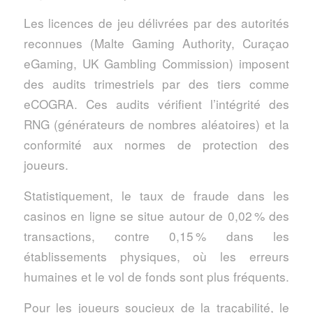
Les licences de jeu délivrées par des autorités
reconnues (Malte Gaming Authority, Curaçao
eGaming, UK Gambling Commission) imposent
des audits trimestriels par des tiers comme
eCOGRA. Ces audits vérifient l’intégrité des
RNG (générateurs de nombres aléatoires) et la
conformité aux normes de protection des
joueurs.
Statistiquement, le taux de fraude dans les
casinos en ligne se situe autour de 0,02 % des
transactions, contre 0,15 % dans les
établissements physiques, où les erreurs
humaines et le vol de fonds sont plus fréquents.
Pour les joueurs soucieux de la traçabilité, le