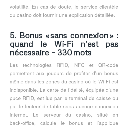
volatilité. En cas de doute, le service clientèle
du casino doit fournir une explication détaillée.
5. Bonus « sans connexion » :
quand le Wi‑Fi n’est pas
nécessaire – 330 mots
Les technologies RFID, NFC et QR‑code
permettent aux joueurs de profiter d’un bonus
même dans les zones du casino où le Wi‑Fi est
indisponible. La carte de fidélité, équipée d’une
puce RFID, est lue par le terminal de caisse ou
par le lecteur de table sans aucune connexion
internet. Le serveur du casino, situé en
back‑office, calcule le bonus et l’applique