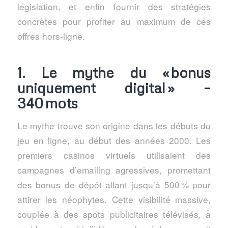
législation, et enfin fournir des stratégies
concrètes pour profiter au maximum de ces
offres hors‑ligne.
1. Le mythe du « bonus
uniquement digital » –
340 mots
Le mythe trouve son origine dans les débuts du
jeu en ligne, au début des années 2000. Les
premiers casinos virtuels utilisaient des
campagnes d’emailing agressives, promettant
des bonus de dépôt allant jusqu’à 500 % pour
attirer les néophytes. Cette visibilité massive,
couplée à des spots publicitaires télévisés, a