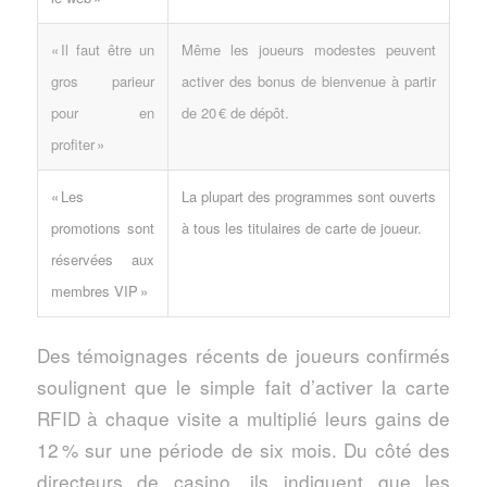
« Il faut être un
Même les joueurs modestes peuvent
gros parieur
activer des bonus de bienvenue à partir
pour en
de 20 € de dépôt.
profiter »
« Les
La plupart des programmes sont ouverts
promotions sont
à tous les titulaires de carte de joueur.
réservées aux
membres VIP »
Des témoignages récents de joueurs confirmés
soulignent que le simple fait d’activer la carte
RFID à chaque visite a multiplié leurs gains de
12 % sur une période de six mois. Du côté des
directeurs de casino, ils indiquent que les