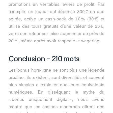
promotions en véritables leviers de profit. Par
exemple, un joueur qui dépense 300 € en une
soirée, active un cash‑back de 10 % (30 €) et
utilise des tours gratuits d’une valeur de 25 €,
verra son retour sur mise augmenter de près de
20 %, même après avoir respecté le wagering.
Conclusion – 210 mots
Les bonus hors‑ligne ne sont plus une légende
urbaine : ils existent, sont diversifiés et souvent
plus simples à exploiter que leurs équivalents
numériques. En disséquant le mythe du
« bonus uniquement digital », nous avons
montré que les casinos modernes offrent des