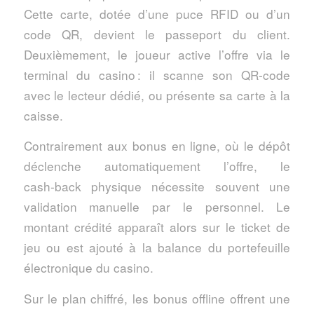
Cette carte, dotée d’une puce RFID ou d’un
code QR, devient le passeport du client.
Deuxièmement, le joueur active l’offre via le
terminal du casino : il scanne son QR‑code
avec le lecteur dédié, ou présente sa carte à la
caisse.
Contrairement aux bonus en ligne, où le dépôt
déclenche automatiquement l’offre, le
cash‑back physique nécessite souvent une
validation manuelle par le personnel. Le
montant crédité apparaît alors sur le ticket de
jeu ou est ajouté à la balance du portefeuille
électronique du casino.
Sur le plan chiffré, les bonus offline offrent une