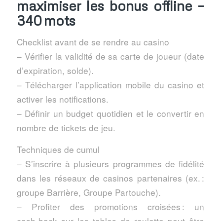
maximiser les bonus offline –
340 mots
Checklist avant de se rendre au casino
– Vérifier la validité de sa carte de joueur (date
d’expiration, solde).
– Télécharger l’application mobile du casino et
activer les notifications.
– Définir un budget quotidien et le convertir en
nombre de tickets de jeu.
Techniques de cumul
– S’inscrire à plusieurs programmes de fidélité
dans les réseaux de casinos partenaires (ex. :
groupe Barrière, Groupe Partouche).
– Profiter des promotions croisées : un
cash‑back sur les tables de roulette peut être