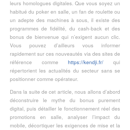
leurs homologues digitales. Que vous soyez un
habitué du poker en salle, un fan de roulette ou
un adepte des machines à sous, il existe des
programmes de fidélité, du cash‑back et des
bonus de bienvenue qui n’exigent aucun clic.
Vous pouvez d’ailleurs vous informer
rapidement sur ces nouveautés via des sites de
référence comme
https://kendji.fr/
qui
répertorient les actualités du secteur sans se
positionner comme opérateur.
Dans la suite de cet article, nous allons d’abord
déconstruire le mythe du bonus purement
digital, puis détailler le fonctionnement réel des
promotions en salle, analyser l’impact du
mobile, décortiquer les exigences de mise et la