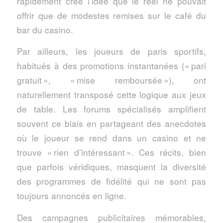
rapidement créé l’idée que le réel ne pouvait
offrir que de modestes remises sur le café du
bar du casino.
Par ailleurs, les joueurs de paris sportifs,
habitués à des promotions instantanées (« pari
gratuit », « mise remboursée »), ont
naturellement transposé cette logique aux jeux
de table. Les forums spécialisés amplifient
souvent ce biais en partageant des anecdotes
où le joueur se rend dans un casino et ne
trouve « rien d’intéressant ». Ces récits, bien
que parfois véridiques, masquent la diversité
des programmes de fidélité qui ne sont pas
toujours annoncés en ligne.
Des campagnes publicitaires mémorables,