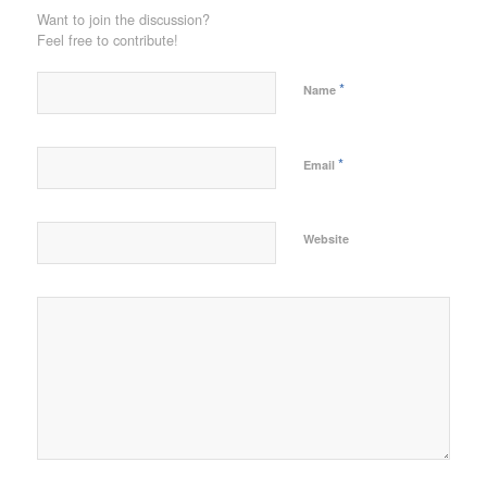
Want to join the discussion?
Feel free to contribute!
*
Name
*
Email
Website