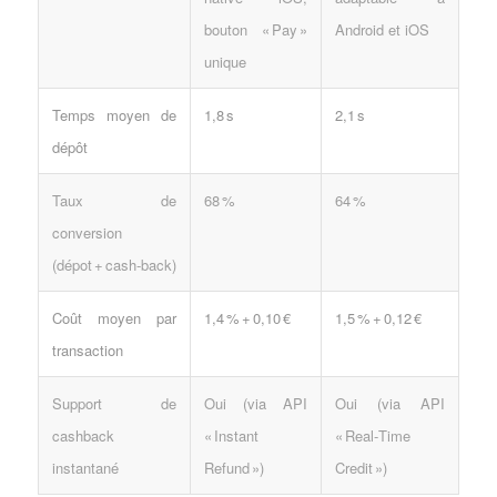
bouton « Pay »
Android et iOS
unique
Temps moyen de
1,8 s
2,1 s
dépôt
Taux de
68 %
64 %
conversion
(dépot + cash‑back)
Coût moyen par
1,4 % + 0,10 €
1,5 % + 0,12 €
transaction
Support de
Oui (via API
Oui (via API
cashback
« Instant
« Real‑Time
instantané
Refund »)
Credit »)