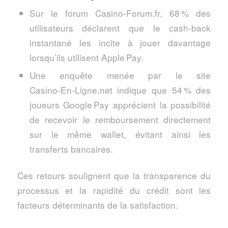
Sur le forum Casino‑Forum.fr, 68 % des
utilisateurs déclarent que le cash‑back
instantané les incite à jouer davantage
lorsqu’ils utilisent Apple Pay.
Une enquête menée par le site
Casino‑En‑Ligne.net indique que 54 % des
joueurs Google Pay apprécient la possibilité
de recevoir le remboursement directement
sur le même wallet, évitant ainsi les
transferts bancaires.
Ces retours soulignent que la transparence du
processus et la rapidité du crédit sont les
facteurs déterminants de la satisfaction.