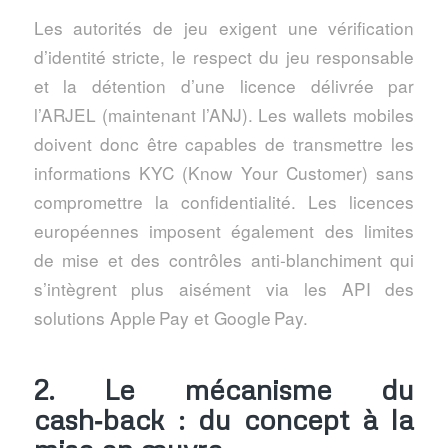
Les autorités de jeu exigent une vérification
d’identité stricte, le respect du jeu responsable
et la détention d’une licence délivrée par
l’ARJEL (maintenant l’ANJ). Les wallets mobiles
doivent donc être capables de transmettre les
informations KYC (Know Your Customer) sans
compromettre la confidentialité. Les licences
européennes imposent également des limites
de mise et des contrôles anti‑blanchiment qui
s’intègrent plus aisément via les API des
solutions Apple Pay et Google Pay.
2. Le mécanisme du
cash‑back : du concept à la