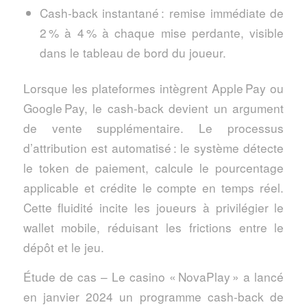
Cash‑back instantané : remise immédiate de
2 % à 4 % à chaque mise perdante, visible
dans le tableau de bord du joueur.
Lorsque les plateformes intègrent Apple Pay ou
Google Pay, le cash‑back devient un argument
de vente supplémentaire. Le processus
d’attribution est automatisé : le système détecte
le token de paiement, calcule le pourcentage
applicable et crédite le compte en temps réel.
Cette fluidité incite les joueurs à privilégier le
wallet mobile, réduisant les frictions entre le
dépôt et le jeu.
Étude de cas – Le casino « NovaPlay » a lancé
en janvier 2024 un programme cash‑back de