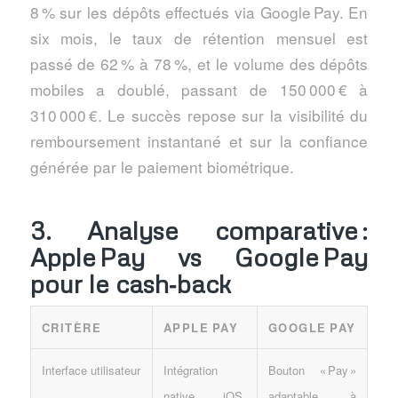
8 % sur les dépôts effectués via Google Pay. En
six mois, le taux de rétention mensuel est
passé de 62 % à 78 %, et le volume des dépôts
mobiles a doublé, passant de 150 000 € à
310 000 €. Le succès repose sur la visibilité du
remboursement instantané et sur la confiance
générée par le paiement biométrique.
3. Analyse comparative :
Apple Pay vs Google Pay
pour le cash‑back
CRITÈRE
APPLE PAY
GOOGLE PAY
Interface utilisateur
Intégration
Bouton « Pay »
native iOS,
adaptable à