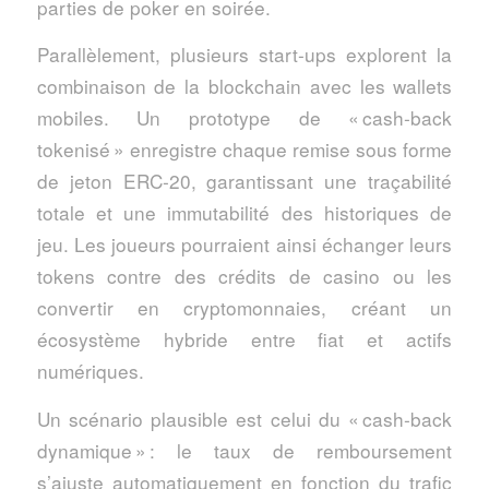
parties de poker en soirée.
Parallèlement, plusieurs start‑ups explorent la
combinaison de la blockchain avec les wallets
mobiles. Un prototype de « cash‑back
tokenisé » enregistre chaque remise sous forme
de jeton ERC‑20, garantissant une traçabilité
totale et une immutabilité des historiques de
jeu. Les joueurs pourraient ainsi échanger leurs
tokens contre des crédits de casino ou les
convertir en cryptomonnaies, créant un
écosystème hybride entre fiat et actifs
numériques.
Un scénario plausible est celui du « cash‑back
dynamique » : le taux de remboursement
s’ajuste automatiquement en fonction du trafic