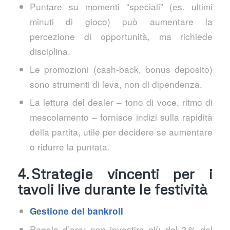
Puntare su momenti “speciali” (es. ultimi
minuti di gioco) può aumentare la
percezione di opportunità, ma richiede
disciplina.
Le promozioni (cash‑back, bonus deposito)
sono strumenti di leva, non di dipendenza.
La lettura del dealer – tono di voce, ritmo di
mescolamento – fornisce indizi sulla rapidità
della partita, utile per decidere se aumentare
o ridurre la puntata.
4. Strategie vincenti per i
tavoli live durante le festività
Gestione del bankroll
Regola d’oro: non investire più del 3 % del