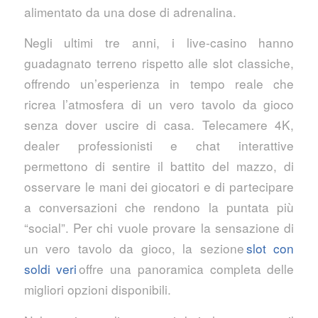
alimentato da una dose di adrenalina.
Negli ultimi tre anni, i live‑casino hanno
guadagnato terreno rispetto alle slot classiche,
offrendo un’esperienza in tempo reale che
ricrea l’atmosfera di un vero tavolo da gioco
senza dover uscire di casa. Telecamere 4K,
dealer professionisti e chat interattive
permettono di sentire il battito del mazzo, di
osservare le mani dei giocatori e di partecipare
a conversazioni che rendono la puntata più
“social”. Per chi vuole provare la sensazione di
un vero tavolo da gioco, la sezione
slot con
soldi veri
offre una panoramica completa delle
migliori opzioni disponibili.