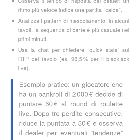
Osserva il tempo di risposta del dealer: un
ritmo più veloce indica una partita “calda”.
Analizza i pattern di mescolamento: in alcuni
tavoli, la sequenza di carte è più casuale nei
primi minuti.
Usa la chat per chiedere “quick stats” sul
RTP del tavolo (es. 98,5 % per il blackjack
live).
Esempio pratico: un giocatore che
ha un bankroll di 2 000 € decide di
puntare 60 € al round di roulette
live. Dopo tre perdite consecutive,
riduce la puntata a 30 € e osserva
il dealer per eventuali “tendenze”