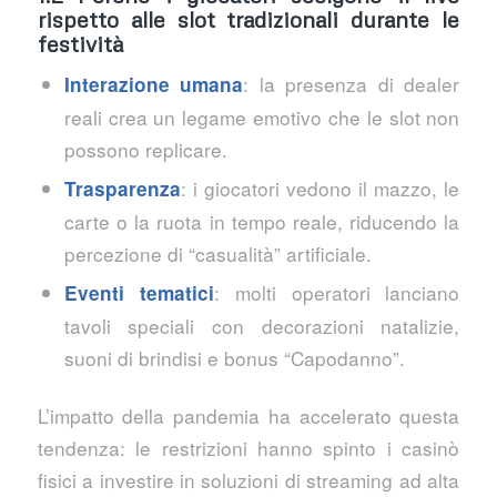
rispetto alle slot tradizionali durante le
festività
: la presenza di dealer
Interazione umana
reali crea un legame emotivo che le slot non
possono replicare.
: i giocatori vedono il mazzo, le
Trasparenza
carte o la ruota in tempo reale, riducendo la
percezione di “casualità” artificiale.
: molti operatori lanciano
Eventi tematici
tavoli speciali con decorazioni natalizie,
suoni di brindisi e bonus “Capodanno”.
L’impatto della pandemia ha accelerato questa
tendenza: le restrizioni hanno spinto i casinò
fisici a investire in soluzioni di streaming ad alta