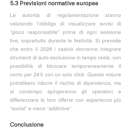
5.3 Previsioni normative europee
Le autorità di regolamentazione stanno
valutando l’obbligo di visualizzare avvisi di
“gioco responsabile” prima di ogni sessione
live, soprattutto durante le festività. Si prevede
che entro il 2028 i casinò dovranno integrare
strumenti di auto‑esclusione in tempo reale, con
possibilità di bloccare temporaneamente il
conto per 24 h con un solo click. Queste misure
potrebbero ridurre il rischio di dipendenza, ma
al contempo spingeranno gli operatori a
differenziare le loro offerte con esperienze più
“social” e meno “addictive”.
Conclusione