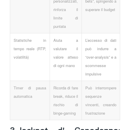
personalizzati,
bets”, spingendo a
rinforza il
superare il budget
limite di
puntata
Statistiche in
Aiuta a
L’eccesso di dati
tempo reale (RTP,
valutare il
può indurre a
volatilità)
valore atteso
“over‑analysis” e a
di ogni mano
scommesse
impulsive
Timer di pausa
Ricorda di fare
Può interrompere
automatica
break, riduce il
sequenze
rischio di
vincenti, creando
binge‑gaming
frustrazione