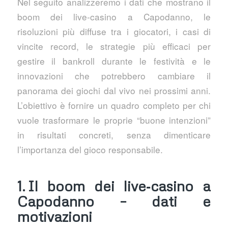
Nel seguito analizzeremo i dati che mostrano il
boom dei live‑casino a Capodanno, le
risoluzioni più diffuse tra i giocatori, i casi di
vincite record, le strategie più efficaci per
gestire il bankroll durante le festività e le
innovazioni che potrebbero cambiare il
panorama dei giochi dal vivo nei prossimi anni.
L’obiettivo è fornire un quadro completo per chi
vuole trasformare le proprie “buone intenzioni”
in risultati concreti, senza dimenticare
l’importanza del gioco responsabile.
1. Il boom dei live‑casino a
Capodanno – dati e
motivazioni