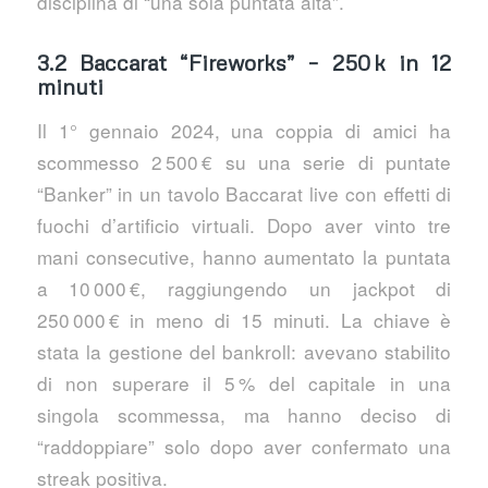
disciplina di “una sola puntata alta”.
3.2 Baccarat “Fireworks” – 250 k in 12
minuti
Il 1° gennaio 2024, una coppia di amici ha
scommesso 2 500 € su una serie di puntate
“Banker” in un tavolo Baccarat live con effetti di
fuochi d’artificio virtuali. Dopo aver vinto tre
mani consecutive, hanno aumentato la puntata
a 10 000 €, raggiungendo un jackpot di
250 000 € in meno di 15 minuti. La chiave è
stata la gestione del bankroll: avevano stabilito
di non superare il 5 % del capitale in una
singola scommessa, ma hanno deciso di
“raddoppiare” solo dopo aver confermato una
streak positiva.