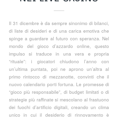
Il 31 dicembre è da sempre sinonimo di bilanci,
di liste di desideri e di una carica emotiva che
spinge a guardare al futuro con speranza. Nel
mondo del gioco d’azzardo online, questo
impulso si traduce in una vera e propria
“rituale”: i giocatori chiudono l’anno con
un’ultima puntata, poi ne aprono un’altra al
primo rintocco di mezzanotte, convinti che il
nuovo calendario porti fortuna. Le promesse di
“gioco più responsabile”, di budget limitati o di
strategie più raffinate si mescolano al frastuono
dei fuochi d’artificio digitali, creando un clima
unico in cui il desiderio di rinnovamento è