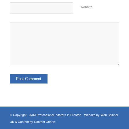
Website
© Copyright - AJM Professional Plasters in Preston -
Website by Web Spinner
UK
&
Content by Content Charlie