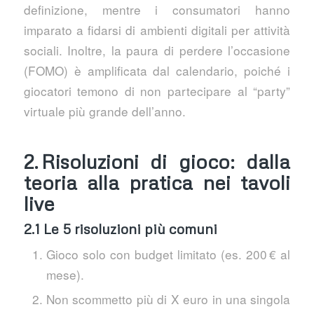
definizione, mentre i consumatori hanno
imparato a fidarsi di ambienti digitali per attività
sociali. Inoltre, la paura di perdere l’occasione
(FOMO) è amplificata dal calendario, poiché i
giocatori temono di non partecipare al “party”
virtuale più grande dell’anno.
2. Risoluzioni di gioco: dalla
teoria alla pratica nei tavoli
live
2.1 Le 5 risoluzioni più comuni
Gioco solo con budget limitato (es. 200 € al
mese).
Non scommetto più di X euro in una singola